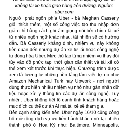
không lái xe hoặc giao hàng trên đường. Nguồn:
uber.com
Người phát ngôn phía Uber - bà Meghan Casserly
giải thích thêm, một số công việc tạo thu nhập đơn
giản chỉ bằng cách ghi âm giọng nói bởi chính tài xế
từ nhiều ngôn ngữ khác nhau, tất nhiên sẽ có hướng
dẫn. Bà Casserly khẳng định, nhiệm vụ này không
liên quan đến những dự án xe tự lái hoặc công nghệ
tự động hóa Uber. Mức thù lao từng nhiệm vụ thay đổi
tùy vào độ phức tạp, thời gian cần thiết và tài xế có
thể xem xét trước khi thực hiện. Chương trình được
xem là tương tự những nền tảng làm việc tự do như
Amazon Mechanical Turk hay Upwork - nơi người
dùng thực hiện nhiều nhiệm vụ nhỏ như gắn nhãn dữ
liệu hoặc xử lý thông tin các dự án công nghệ. Tuy
nhiên, Uber không tiết lộ danh tính khách hàng hoặc
mục đích cụ thể dự án AI mà tài xế sẽ tham gia.
Bên cạnh sáng kiến trên, Uber ngày 16/10 cũng công
bố mở rộng dịch vụ ưu tiên hành khách nữ tại nhiều
thành phố ở Hoa Kỳ như: Baltimore, Minneapolis,