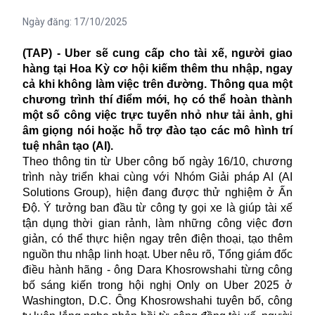
Ngày đăng:
17/10/2025
(TAP) - Uber sẽ cung cấp cho tài xế, người giao
hàng tại Hoa Kỳ cơ hội kiếm thêm thu nhập, ngay
cả khi không làm việc trên đường. Thông qua một
chương trình thí điểm mới, họ có thể hoàn thành
một số công việc trực tuyến nhỏ như tải ảnh, ghi
âm giọng nói hoặc hỗ trợ đào tạo các mô hình trí
tuệ nhân tạo (AI).
Theo thông tin từ Uber công bố ngày 16/10, chương
trình này triển khai cùng với Nhóm Giải pháp AI (AI
Solutions Group), hiện đang được thử nghiệm ở Ấn
Độ. Ý tưởng ban đầu từ công ty gọi xe là giúp tài xế
tận dụng thời gian rảnh, làm những công việc đơn
giản, có thể thực hiện ngay trên điện thoại, tạo thêm
nguồn thu nhập linh hoạt. Uber nêu rõ, Tổng giám đốc
điều hành hãng - ông Dara Khosrowshahi từng công
bố sáng kiến trong hội nghị Only on Uber 2025 ở
Washington, D.C. Ông Khosrowshahi tuyên bố, công