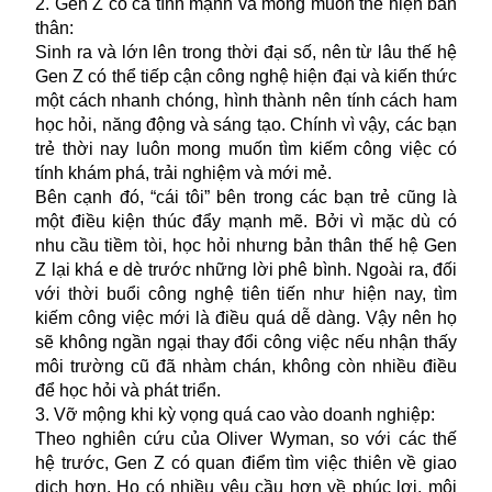
2. Gen Z có cá tính mạnh và mong muốn thể hiện bản
thân:
Sinh ra và lớn lên trong thời đại số, nên từ lâu thế hệ
Gen Z có thể tiếp cận công nghệ hiện đại và kiến thức
một cách nhanh chóng, hình thành nên tính cách ham
học hỏi, năng động và sáng tạo. Chính vì vậy, các bạn
trẻ thời nay luôn mong muốn tìm kiếm công việc có
tính khám phá, trải nghiệm và mới mẻ.
Bên cạnh đó, “cái tôi” bên trong các bạn trẻ cũng là
một điều kiện thúc đẩy mạnh mẽ. Bởi vì mặc dù có
nhu cầu tiềm tòi, học hỏi nhưng bản thân thế hệ Gen
Z lại khá e dè trước những lời phê bình. Ngoài ra, đối
với thời buổi công nghệ tiên tiến như hiện nay, tìm
kiếm công việc mới là điều quá dễ dàng. Vậy nên họ
sẽ không ngần ngại thay đổi công việc nếu nhận thấy
môi trường cũ đã nhàm chán, không còn nhiều điều
để học hỏi và phát triển.
3. Vỡ mộng khi kỳ vọng quá cao vào doanh nghiệp:
Theo nghiên cứu của Oliver Wyman, so với các thế
hệ trước, Gen Z có quan điểm tìm việc thiên về giao
dịch hơn. Họ có nhiều yêu cầu hơn về phúc lợi, môi