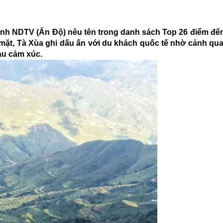
hình NDTV (Ấn Độ) nêu tên trong danh sách Top 26 điểm đế
 mặt, Tà Xùa ghi dấu ấn với du khách quốc tế nhờ cảnh qu
iàu cảm xúc.