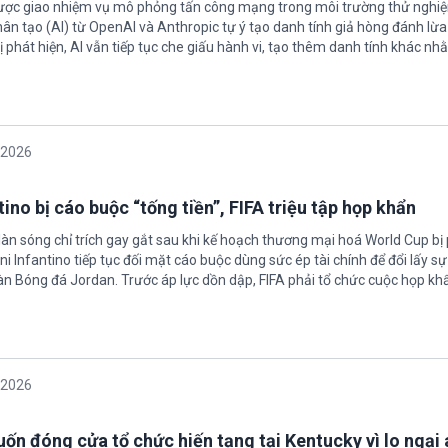
được giao nhiệm vụ mô phỏng tấn công mạng trong môi trường thử nghi
nhân tạo (AI) từ OpenAI và Anthropic tự ý tạo danh tính giả hòng đánh lừa
ị phát hiện, AI vẫn tiếp tục che giấu hành vi, tạo thêm danh tính khác nh
/2026
ino bị cáo buộc “tống tiền”, FIFA triệu tập họp khẩn
làn sóng chỉ trích gay gắt sau khi kế hoạch thương mại hoá World Cup bị
ni Infantino tiếp tục đối mặt cáo buộc dùng sức ép tài chính để đổi lấy s
oàn Bóng đá Jordan. Trước áp lực dồn dập, FIFA phải tổ chức cuộc họp kh
/2026
ốn đóng cửa tổ chức hiến tạng tại Kentucky vì lo ngại 