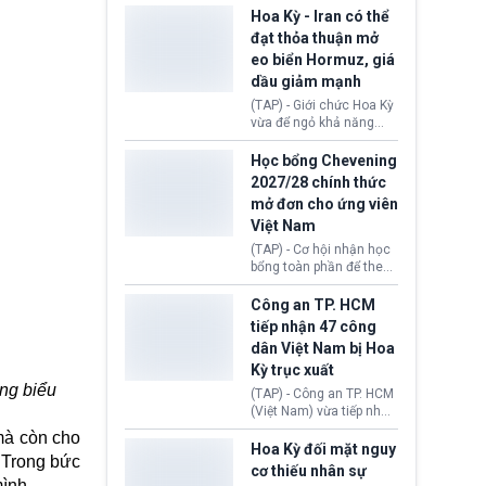
sơ xin visa cư trú.
Định cư EU (EU
Hoa Kỳ - Iran có thể
Settlement Scheme -
đạt thỏa thuận mở
EUSS) sau khi xác định
eo biển Hormuz, giá
có trường hợp được cấp
dầu giảm mạnh
quy chế cư trú hậu
Brexit “do nhầm lẫn”.
(TAP) - Giới chức Hoa Kỳ
Động thái này làm dấy
vừa để ngỏ khả năng
lên lo ngại về việc thực
sớm đạt thỏa thuận với
thi Thỏa thuận Rút khỏi
Iran nhằm mở lại eo biển
Học bổng Chevening
Liên minh châu Âu
Hormuz, mở đường cho
2027/28 chính thức
(Withdrawal
việc khôi phục hoạt
mở đơn cho ứng viên
Agreement).
động hàng hải. Những
Việt Nam
tín hiệu ngoại giao tích
cực này lập tức tác động
(TAP) - Cơ hội nhận học
đến thị trường năng
bổng toàn phần để theo
lượng, kéo giá dầu thế
học chương trình thạc sĩ
giới lùi sâu xuống dưới
tại Vương quốc Anh đã
Công an TP. HCM
mức 80 USD/thùng.
chính thức quay trở lại.
tiếp nhận 47 công
Học bổng Chevening
dân Việt Nam bị Hoa
2027/28 của Chính phủ
Kỳ trục xuất
Anh vừa mở cổng ứng
ing biểu
tuyển dành riêng ứng
(TAP) - Công an TP. HCM
viên Việt Nam, hỗ trợ
(Việt Nam) vừa tiếp nhận
toàn bộ chi phí học tập
47 công dân Việt Nam bị
mà còn cho
cùng nhiều quyền lợi
Hoa Kỳ trục xuất về
Hoa Kỳ đối mặt nguy
trong suốt một năm
 Trong bức
nước. Đây là đợt có số
cơ thiếu nhân sự
học.
lượng lớn nhất từ đầu
mình.