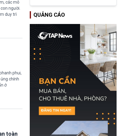
tập đoàn dầu khí
ệm, các mô
ExxonMobil và Chevron
 con người.
đã thu về lợi nhuận quá
QUẢNG CÁO
ằm duy trì
lớn nhờ giá dầu tăng
mạnh suốt thời gian Hoa
Kỳ xảy ra xung đột ở
Iran. Trên cơ sở đó, lãnh
đạo Nhà Trắng kêu gọi
các doanh nghiệp cần
giảm giá bán cho người
tiêu dùng.
 phanh phui,
ự ủng chính
ẩn ở
an toàn