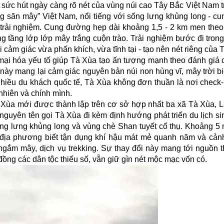
 sức hút ngày càng rõ nét của vùng núi cao Tây Bắc Việt Nam t
 săn mây” Việt Nam, nổi tiếng với sống lưng khủng long - cun
h trải nghiệm. Cung đường hẹp dài khoảng 1,5 - 2 km men theo
g tầng lớp lớp mây trắng cuộn trào. Trải nghiệm bước đi tron
i cảm giác vừa phấn khích, vừa tĩnh tại - tạo nên nét riêng của 
 mại hóa yếu tố giúp Tà Xùa tạo ấn tượng mạnh theo đánh giá
này mang lại cảm giác nguyên bản núi non hùng vĩ, mây trời bi
nhiều du khách quốc tế, Tà Xùa không đơn thuần là nơi check-
nhiên và chính mình.
 Xùa mới được thành lập trên cơ sở hợp nhất ba xã Tà Xùa, 
nguyên tên gọi Tà Xùa đi kèm định hướng phát triển du lịch sin
ng lưng khủng long và vùng chè Shan tuyết cổ thụ. Khoảng 5 n
địa phương biết tận dụng khí hậu mát mẻ quanh năm và cản
ngắm mây, dịch vụ trekking. Sự thay đổi này mang tới nguồn t
đồng các dân tộc thiểu số, vẫn giữ gìn nét mộc mạc vốn có.