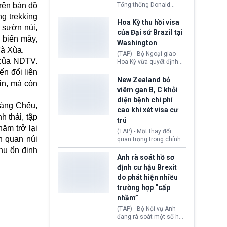
rên bản đồ
Tổng thống Donald
Trump đã hoàn trả
g trekking
khoảng 100 tỷ USD thuế
Hoa Kỳ thu hồi visa
 sườn núi,
quan từng thu theo Đạo
của Đại sứ Brazil tại
luật Quyền hạn Kinh tế
g biển mây,
Washington
Khẩn cấp Quốc tế
Tà Xùa.
(IEEPA). Động thái này
(TAP) - Bộ Ngoại giao
 của NDTV.
diễn ra sau phán quyết
Hoa Kỳ vừa quyết định
hồi tháng 2 bởi Tòa án
thu hồi thị thực (visa)
ến đổi liên
Tối cao Hoa Kỳ
của bà Maria Luiza
New Zealand bỏ
in, mà còn
(SCOTUS) khi tuyên bố,
Ribeiro Viotti - Đại sứ
viêm gan B, C khỏi
việc áp thuế diện rộng là
Brazil tại Washington.
diện bệnh chi phí
hoàn toàn bất hợp pháp.
Động thái trên diễn ra
Làng Chếu,
cao khi xét visa cư
trong bối cảnh tranh
h thái, tập
chấp ngoại giao giữa
trú
chính quyền Tổng thống
ăm trở lại
(TAP) - Một thay đổi
Donald Trump và chính
h quan núi
quan trọng trong chính
phủ cánh tả Tổng thống
sách nhập cư của New
hu ổn định
Brazil Luiz Inácio Lula
Zealand đang mở ra
Anh rà soát hồ sơ
da Silva đang leo thang
thêm cơ hội cho nhiều
định cư hậu Brexit
gay gắt.
người muốn định cư. Từ
do phát hiện nhiều
nay, người mắc viêm
trường hợp “cấp
gan B hoặc viêm gan C
sẽ không còn bị mặc
nhầm”
định không đáp ứng tiêu
(TAP) - Bộ Nội vụ Anh
chuẩn sức khỏe chỉ vì
đang rà soát một số hồ
chi phí điều trị khi nộp hồ
sơ thuộc Chương trình