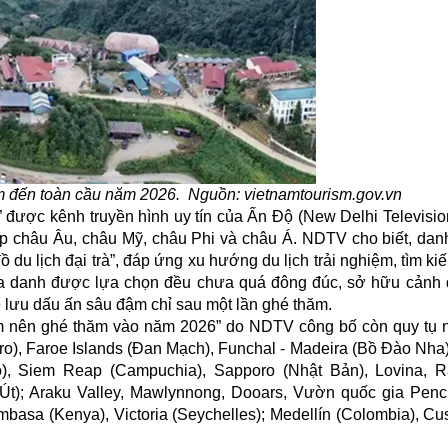
m đến toàn cầu năm 2026. Nguồn: vietnamtourism.gov.vn
được kênh truyền hình uy tín của Ấn Độ (New Delhi Televisio
hắp châu Âu, châu Mỹ, châu Phi và châu Á. NDTV cho biết, dan
u lịch đại trà”, đáp ứng xu hướng du lịch trải nghiệm, tìm k
địa danh được lựa chọn đều chưa quá đông đúc, sở hữu cảnh 
 lưu dấu ấn sâu đậm chỉ sau một lần ghé thăm.
ểm nên ghé thăm vào năm 2026” do NDTV công bố còn quy tụ 
ro), Faroe Islands (Đan Mạch), Funchal - Madeira (Bồ Đào Nha
o), Siem Reap (Campuchia), Sapporo (Nhật Bản), Lovina, 
 Út); Araku Valley, Mawlynnong, Dooars, Vườn quốc gia Penc
basa (Kenya), Victoria (Seychelles); Medellín (Colombia), Cus