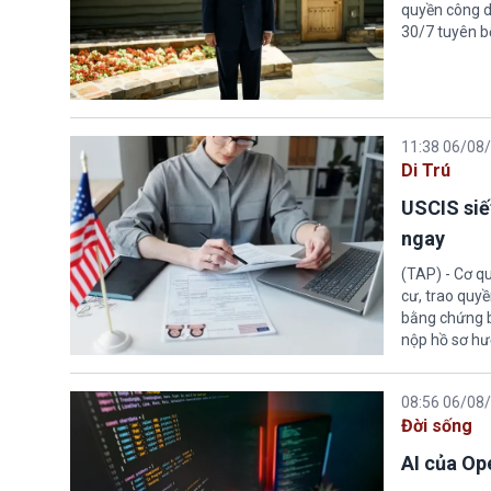
quyền công d
30/7 tuyên b
11:38 06/08
Di Trú
USCIS siế
ngay
(TAP) - Cơ qu
cư, trao quy
bằng chứng bắ
nộp hồ sơ hư
08:56 06/08
Đời sống
AI của Op