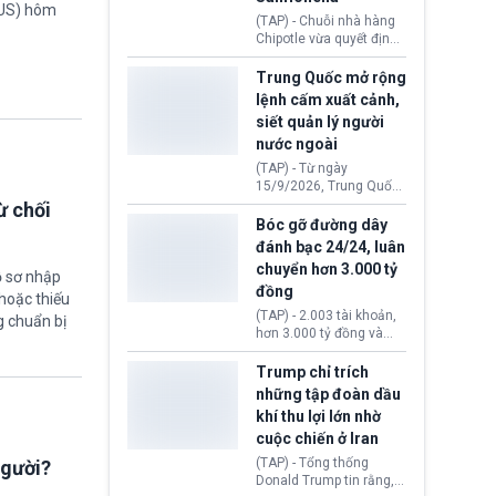
TUS) hôm
thống Donald Trump tới
(TAP) - Chuỗi nhà hàng
thăm địa điểm này.
Chipotle vừa quyết định
loại bỏ tất cả ớt jalapeño
khỏi những cửa hàng
Trung Quốc mở rộng
trên toàn lãnh thổ Hoa
lệnh cấm xuất cảnh,
Kỳ. Nguyên nhân do cơ
siết quản lý người
quan y tế nghi ngờ
nước ngoài
nguyên liệu liên quan
đến ổ dịch Salmonella
(TAP) - Từ ngày
khiến ít nhất 110 người
15/9/2026, Trung Quốc
mắc bệnh tại bang
áp dụng quy định mới về
ừ chối
Minnesota.
quản lý xuất nhập cảnh.
Bóc gỡ đường dây
Một hành vi vi phạm giấy
đánh bạc 24/24, luân
tờ, xuất nhập cảnh trái
chuyển hơn 3.000 tỷ
phép hay liên quan kiểm
ồ sơ nhập
đồng
soát công nghệ có thể
hoặc thiếu
khiến công dân Trung
(TAP) - 2.003 tài khoản,
g chuẩn bị
Quốc đối mặt lệnh cấm
hơn 3.000 tỷ đồng và
xuất cảnh kéo dài tới 3
một đường dây đánh
năm. Trong khi đó, người
bạc xuyên quốc gia vận
Trump chỉ trích
nước ngoài sử dụng giấy
hành 24/24 giờ vừa bị
những tập đoàn dầu
tờ giả có nguy cơ bị từ
Công an TP. Hải Phòng
khí thu lợi lớn nhờ
chối nhập cảnh hoặc
(Việt Nam) bóc gỡ.
cấm vào Trung Quốc tới
cuộc chiến ở Iran
5 năm.
(TAP) - Tổng thống
người?
Donald Trump tin rằng, 2