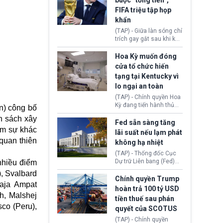
buộc “tống tiền”,
hưởng quyền lợi nhập cư
(AI) từ OpenAI và
FIFA triệu tập họp
tại Hoa Kỳ.
Anthropic tự ý tạo danh
khẩn
tính giả hòng đánh lừa
con người. Ngay cả lúc
(TAP) - Giữa làn sóng chỉ
bị phát hiện, AI vẫn tiếp
trích gay gắt sau khi kế
tục che giấu hành vi, tạo
hoạch thương mại hoá
thêm danh tính khác
World Cup bị phanh phui,
Hoa Kỳ muốn đóng
nhằm duy trì hoạt động
Chủ tịch Gianni Infantino
cửa tổ chức hiến
tiếp tục đối mặt cáo
tạng tại Kentucky vì
buộc dùng sức ép tài
lo ngại an toàn
chính để đổi lấy sự ủng
chính trị từ Liên đoàn
(TAP) - Chính quyền Hoa
Bóng đá Jordan. Trước
Kỳ đang tiến hành thủ
n) công bố
áp lực dồn dập, FIFA phải
tục thu hồi chứng nhận
h sách xây
tổ chức cuộc họp khẩn ở
hoạt động của tổ chức
Fed sẵn sàng tăng
Morocco.
iếm sự khác
hiến tạng Network for
lãi suất nếu lạm phát
Hope (bang Kentucky).
quan thiên
không hạ nhiệt
Nguyên nhân vì đơn vị
này bị cáo buộc có nhiều
(TAP) - Thống đốc Cục
sai sót nghiêm trọng, vi
Dự trữ Liên bang (Fed)
nhiều điểm
phạm quy định về an
Lisa Cook nói sẽ ủng hộ
), Svalbard
toàn y tế.
tăng lãi suất nếu lạm
Chính quyền Trump
Raja Ampat
phát ở Hoa Kỳ không tiếp
hoàn trả 100 tỷ USD
tục giảm trong thời gian
h, Malshej
tiền thuế sau phán
tới.
co (Peru),
quyết của SCOTUS
(TAP) - Chính quyền