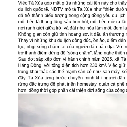
Việc Tà Xùa góp mặt giữa những cái tên này cho thấy
du lịch quốc tế. NDTV mô tả Tà Xùa như “thiên đường
đã trở thành biểu tượng trong cộng đồng yêu du lịc
một bên là thung lũng sâu hun hút, một bên mở ra tần
nơi ranh giới giữa trời và đất như hòa làm một, đem lạ
Không gian còn giữ tính hoang sơ, ít dấu ấn thương
Thay vì những khu du lịch đông đúc, ồn ào, điểm đến 
tục, nhịp sống chậm rãi của người dân bản địa. Với 
trở thành điểm dừng để “sống chậm”, lắng nghe thiên 
Sau đợt sắp xếp đơn vị hành chính năm 2025, xã Tà
Háng Đồng, với tổng diện tích hơn 230 km². Việc giữ 
trung khai thác các thế mạnh sẵn có như săn mây, số
đây, Tà Xùa từng bước chuyển mình khi người dân 
rừng đặc trưng để phát triển homestay, quán cà phê 
hơn, đồng thời góp phần cải thiện đời sống của cộng 