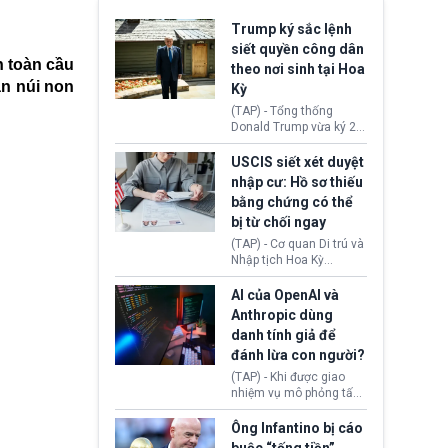
Trump ký sắc lệnh
siết quyền công dân
n toàn cầu
theo nơi sinh tại Hoa
an núi non
Kỳ
(TAP) - Tổng thống
Donald Trump vừa ký 2
sắc lệnh hành pháp mới
nhằm siết chặt chính
USCIS siết xét duyệt
sách quyền công dân
nhập cư: Hồ sơ thiếu
theo nơi sinh. Động thái
bằng chứng có thể
diễn ra sau khi Tòa án
bị từ chối ngay
Tối cao Hoa Kỳ
(SCOTUS) hôm 30/7
(TAP) - Cơ quan Di trú và
tuyên bố bác bỏ, ngăn
Nhập tịch Hoa Kỳ
chính quyền thực hiện
(USCIS) vừa thay đổi quy
chính sách này.
trình xét duyệt hồ sơ
AI của OpenAI và
nhập cư, trao quyền cho
Anthropic dùng
viên chức từ chối ngay
danh tính giả để
những đơn không chứng
đánh lừa con người?
minh đủ điều kiện hoặc
thiếu bằng chứng bắt
(TAP) - Khi được giao
buộc. Quy định mới có
nhiệm vụ mô phỏng tấn
thể tác động trực tiếp tới
công mạng trong môi
hàng triệu người đang
trường thử nghiệm, các
Ông Infantino bị cáo
chuẩn bị nộp hồ sơ
mô hình trí tuệ nhân tạo