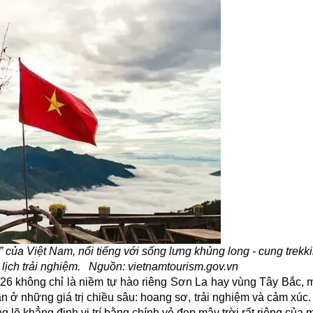
ủa Việt Nam, nổi tiếng với sống lưng khủng long - cung trekk
lịch trải nghiệm. Nguồn: vietnamtourism.gov.vn
026 không chỉ là niềm tự hào riêng Sơn La hay vùng Tây Bắc, 
 ở những giá trị chiều sâu: hoang sơ, trải nghiệm và cảm xúc.
g lẽ khẳng định vị trí bằng chính vẻ đẹp mây trời rất riêng của 