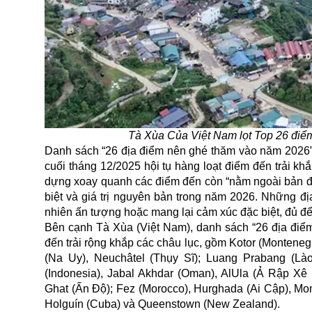
Tà Xùa Của Việt Nam lọt Top 26 điể
Danh sách “26 địa điểm nên ghé thăm vào năm 2026” 
cuối tháng 12/2025 hội tụ hàng loạt điểm đến trải k
dựng xoay quanh các điểm đến còn “nằm ngoài bản đồ d
biệt và giá trị nguyên bản trong năm 2026. Những 
nhiên ấn tượng hoặc mang lại cảm xúc đặc biệt, đủ để
Bên cạnh Tà Xùa (Việt Nam), danh sách “26 địa đi
đến trải rộng khắp các châu lục, gồm Kotor (Monteneg
(Na Uy), Neuchâtel (Thụy Sĩ); Luang Prabang (Là
(Indonesia), Jabal Akhdar (Oman), AlUla (Ả Rập Xê
Ghat (Ấn Độ); Fez (Morocco), Hurghada (Ai Cập), Mom
Holguín (Cuba) và Queenstown (New Zealand).