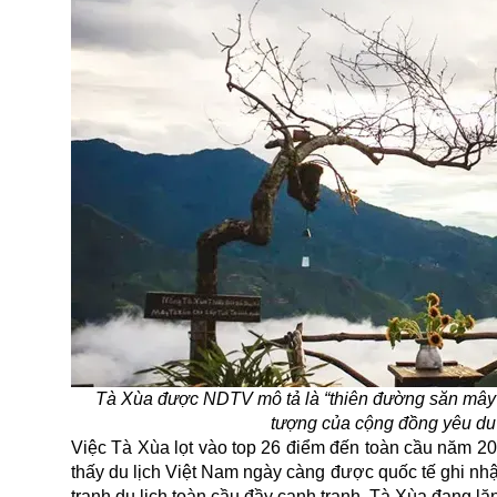
Tà Xùa được NDTV mô tả là “thiên đường săn mây” c
tượng của cộng đồng yêu du 
Việc Tà Xùa lọt vào top 26 điểm đến toàn cầu năm 2
thấy
du lịch
Việt Nam ngày càng được quốc tế ghi nhận
tranh du lịch toàn cầu đầy cạnh tranh, Tà Xùa đang lặn