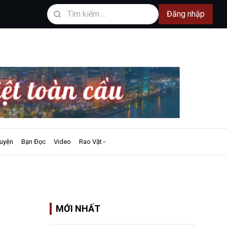
Đăng nhập
uyện
Bạn Đọc
Video
Rao Vặt
MỚI NHẤT