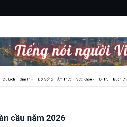
Du Lịch
Giải Trí
Đời Sống
Ẩm Thực
Sức Khỏe
Di Trú
Buôn Ch
oàn cầu năm 2026