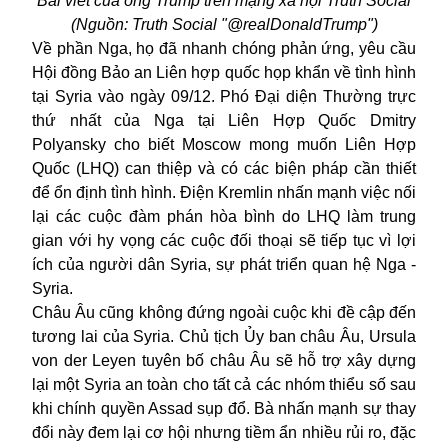
Bài viết của ông Trump trên mạng xã hội Truth Social
(Nguồn: Truth Social "@realDonaldTrump")
Về phần Nga, họ đã nhanh chóng phản ứng, yêu cầu
Hội đồng Bảo an Liên hợp quốc họp khẩn về tình hình
tại Syria vào ngày 09/12. Phó Đại diện Thường trực
thứ nhất của Nga tại Liên Hợp Quốc Dmitry
Polyansky cho biết Moscow mong muốn Liên Hợp
Quốc (LHQ) can thiệp và có các biện pháp cần thiết
để ổn định tình hình. Điện Kremlin nhấn mạnh việc nối
lại các cuộc đàm phán hòa bình do LHQ làm trung
gian với hy vọng các cuộc đối thoại sẽ tiếp tục vì lợi
ích của người dân Syria, sự phát triển quan hệ Nga -
Syria.
Châu Âu cũng không đứng ngoài cuộc khi đề cập đến
tương lai của Syria. Chủ tịch Ủy ban châu Âu, Ursula
von der Leyen tuyên bố châu Âu sẽ hỗ trợ xây dựng
lại một Syria an toàn cho tất cả các nhóm thiểu số sau
khi chính quyền Assad sụp đổ. Bà nhấn mạnh sự thay
đổi này đem lại cơ hội nhưng tiềm ẩn nhiều rủi ro, đặc