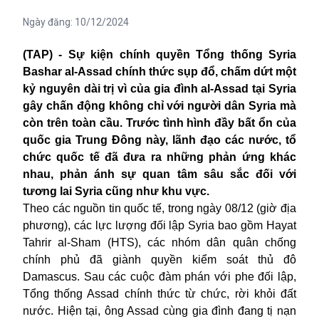
Ngày đăng:
10/12/2024
(TAP) -
Sự kiện chính quyền Tổng thống Syria
Bashar al-Assad chính thức sụp đổ, chấm dứt một
kỷ nguyên dài trị vì của gia đình al-Assad tại Syria
gây chấn động không chỉ với người dân Syria mà
còn trên toàn cầu. Trước tình hình đầy bất ổn của
quốc gia Trung Đông này, lãnh đạo các nước, tổ
chức quốc tế đã đưa ra những phản ứng khác
nhau, phản ánh sự quan tâm sâu sắc đối với
tương lai Syria cũng như khu vực.
Theo các nguồn tin quốc tế, trong ngày 08/12 (giờ địa
phương), các lực lượng đối lập Syria bao gồm Hayat
Tahrir al-Sham (HTS), các nhóm dân quân chống
chính phủ đã giành quyền kiểm soát thủ đô
Damascus. Sau các cuộc đàm phán với phe đối lập,
Tổng thống Assad chính thức từ chức, rời khỏi đất
nước. Hiện tại, ông Assad cùng gia đình đang tị nạn