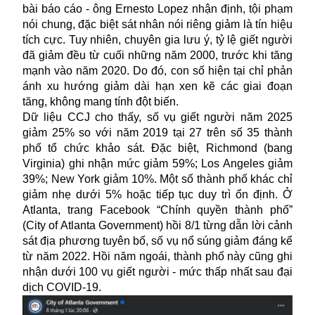
bài báo cáo - ông Ernesto Lopez nhận định, tội phạm
nói chung, đặc biệt sát nhân nói riêng giảm là tín hiệu
tích cực. Tuy nhiên, chuyên gia lưu ý, tỷ lệ giết người
đã giảm đều từ cuối những năm 2000, trước khi tăng
mạnh vào năm 2020. Do đó, con số hiện tại chỉ phản
ánh xu hướng giảm dài hạn xen kẽ các giai đoạn
tăng, không mang tính đột biến.
Dữ liệu CCJ cho thấy, số vụ giết người năm 2025
giảm 25% so với năm 2019 tại 27 trên số 35 thành
phố tổ chức khảo sát. Đặc biệt, Richmond (bang
Virginia) ghi nhận mức giảm 59%; Los Angeles giảm
39%; New York giảm 10%. Một số thành phố khác chỉ
giảm nhẹ dưới 5% hoặc tiếp tục duy trì ổn định. Ở
Atlanta, trang Facebook “Chính quyền thành phố”
(City of Atlanta Government) hồi 8/1 từng dẫn lời cảnh
sát địa phương tuyên bố, số vụ
nổ súng
giảm đáng kể
từ năm 2022. Hồi năm ngoái, thành phố này cũng ghi
nhận dưới 100 vụ giết người - mức thấp nhất sau đại
dịch COVID-19.