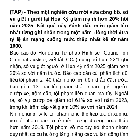
(TAP) - Theo một nghiên cứu mới vừa công bố, số
vụ giết người tại Hoa Kỳ giảm mạnh hơn 20% hồi
năm 2025. Kết quả này đánh dấu mức giảm lớn
nhất từng ghi nhận trong một năm, đồng thời đưa
tỷ lệ án mạng xuống mức thấp nhất kể từ năm
1900.
Báo cáo do Hội đồng Tư pháp Hình sự (Council on
Criminal Justice, viết tắt: CCJ) công bố hôm 22/1 ghi
nhận, số vụ giết người ở Hoa Kỳ năm 2025 giảm hơn
20% so với năm trước. Báo cáo căn cứ phân tích dữ
liệu tội phạm tại 40 thành phố lớn trên khắp đất nước,
bao gồm 13 loại tội phạm khác nhau: giết người,
cướp xe, trộm cắp, tội phạm liên quan ma túy. Ngoài
ra, số vụ cướp xe giảm tới 61% so với năm 2023,
trong khi trộm cắp vặt giảm 10% so với năm 2024.
Nhìn chung, tỷ lệ tội phạm tổng thể tiếp tục đi xuống,
với tội phạm bạo lực ở mức tương đương hoặc thấp
hơn năm 2019. Tội phạm về ma túy trở thành nhóm
duy nhất có xu hướng tăng, riêng các vụ tấn công tình