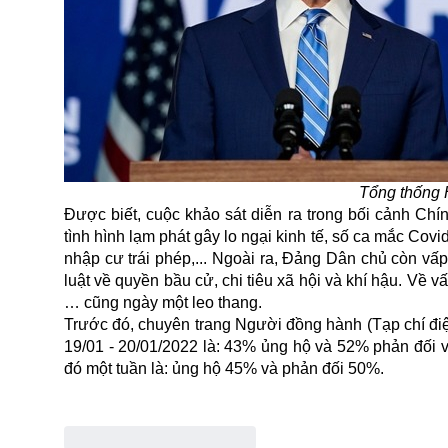
Tổng thống 
Được biết, cuộc khảo sát diễn ra trong bối cảnh Ch
tình hình lạm phát gây lo ngại kinh tế, số ca mắc Cov
nhập cư trái phép,... Ngoài ra, Đảng Dân chủ còn vấ
luật về quyền bầu cử, chi tiêu xã hội và khí hậu. Về
… cũng ngày một leo thang.
Trước đó, chuyên trang Người đồng hành (Tạp chí điện
19/01 - 20/01/2022 là: 43% ủng hộ và 52% phản đối 
đó một tuần là: ủng hộ 45% và phản đối 50%.