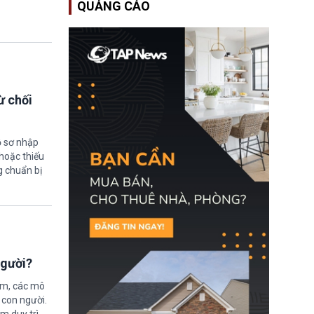
QUẢNG CÁO
Bộ An ninh Nội địa Hoa
Kỳ (DHS) đang đối mặt
nguy cơ thiếu hụt lực
lượng trầm trọng. Điều
này cần được đặc biệt
chú ý bởi nếu các siêu
bão đổ bộ Hoa Kỳ ở nửa
cuối năm 2026, lực
lượng ứng phó “mỏng”
ừ chối
có thể làm nghẽn công
tác cứu trợ; dẫn đến hệ
thống ứng phó khẩn cấp
ồ sơ nhập
quốc gia quá tải.
hoặc thiếu
g chuẩn bị
người?
ệm, các mô
 con người.