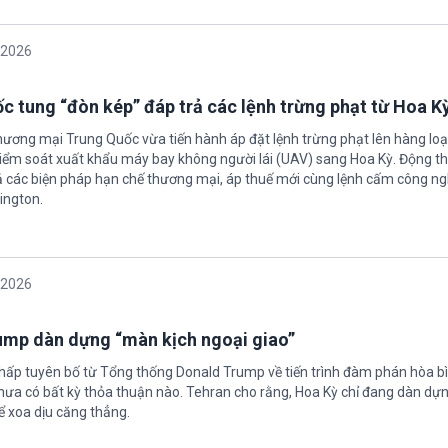
/2026
c tung “đòn kép” đáp trả các lệnh trừng phạt từ Hoa K
hương mại Trung Quốc vừa tiến hành áp đặt lệnh trừng phạt lên hàng loạ
 kiểm soát xuất khẩu máy bay không người lái (UAV) sang Hoa Kỳ. Động th
 các biện pháp hạn chế thương mại, áp thuế mới cùng lệnh cấm công n
ington.
/2026
rump dàn dựng “màn kịch ngoại giao”
chấp tuyên bố từ Tổng thống Donald Trump về tiến trình đàm phán hòa bì
hưa có bất kỳ thỏa thuận nào. Tehran cho rằng, Hoa Kỳ chỉ đang dàn dự
ể xoa dịu căng thẳng.