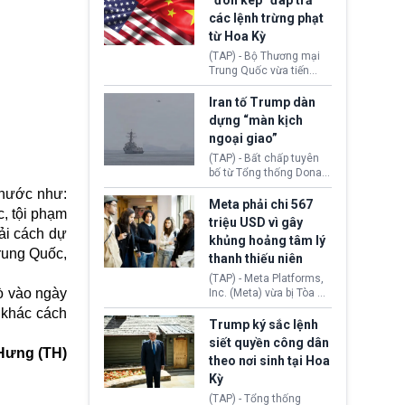
“đòn kép” đáp trả
đến tội ác từ hơn 30
các lệnh trừng phạt
năm trước tại California.
từ Hoa Kỳ
(TAP) - Bộ Thương mại
Trung Quốc vừa tiến
hành áp đặt lệnh trừng
phạt lên hàng loạt thực
Iran tố Trump dàn
thể và siết chặt kiểm
dựng “màn kịch
soát xuất khẩu máy bay
ngoại giao”
không người lái (UAV)
sang Hoa Kỳ. Động thái
(TAP) - Bất chấp tuyên
này nhằm đáp trả các
bố từ Tổng thống Donald
biện pháp hạn chế
Trump về tiến trình đàm
 nước như:
thương mại, áp thuế mới
phán hòa bình, Iran
Meta phải chi 567
c, tội phạm
cùng lệnh cấm công
khẳng định chưa có bất
triệu USD vì gây
nghệ gần đây từ phía
kỳ thỏa thuận nào.
ải cách dự
khủng hoảng tâm lý
Washington.
Tehran cho rằng, Hoa Kỳ
Trung Quốc,
thanh thiếu niên
chỉ đang dàn dựng “màn
kịch ngoại giao” để xoa
(TAP) - Meta Platforms,
dịu căng thẳng.
dò vào ngày
Inc. (Meta) vừa bị Tòa án
bang New Mexico yêu
 khác cách
cầu đóng góp 567 triệu
Trump ký sắc lệnh
USD vào một quỹ khắc
siết quyền công dân
phục hậu quả. Quyết
Hưng (TH)
theo nơi sinh tại Hoa
định này diễn ra sau khi
Kỳ
toà xác định, những nền
tảng mạng xã hội
(TAP) - Tổng thống