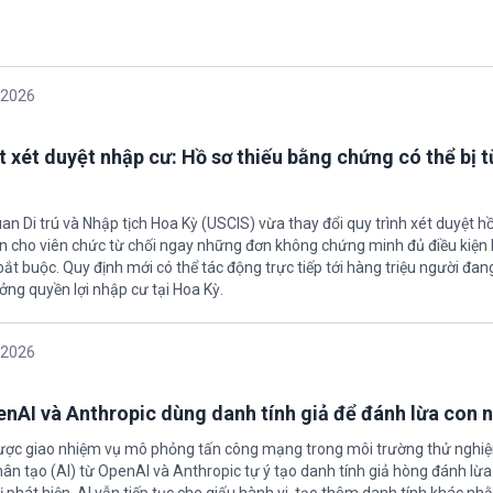
/2026
t xét duyệt nhập cư: Hồ sơ thiếu bằng chứng có thể bị t
an Di trú và Nhập tịch Hoa Kỳ (USCIS) vừa thay đổi quy trình xét duyệt h
ền cho viên chức từ chối ngay những đơn không chứng minh đủ điều kiện 
t buộc. Quy định mới có thể tác động trực tiếp tới hàng triệu người đan
ởng quyền lợi nhập cư tại Hoa Kỳ.
/2026
enAI và Anthropic dùng danh tính giả để đánh lừa con 
được giao nhiệm vụ mô phỏng tấn công mạng trong môi trường thử nghi
nhân tạo (AI) từ OpenAI và Anthropic tự ý tạo danh tính giả hòng đánh lừa