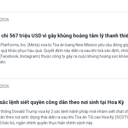
/2026
 chi 567 triệu USD vì gây khủng hoảng tâm lý thanh thi
 Platforms, Inc. (Meta) vừa bị Tòa án bang New Mexico yêu cầu đóng góp
quỹ khắc phục hậu quả. Quyết định này diễn ra sau khi toà xác định, nh
(Facebook, Instagram) thuộc công ty gây ra cuộc khủng hoảng sức khỏe
iên.
/2026
sắc lệnh siết quyền công dân theo nơi sinh tại Hoa Kỳ
 thống Donald Trump vừa ký 2 sắc lệnh hành pháp mới nhằm siết chặt c
ân theo nơi sinh. Động thái diễn ra sau khi Tòa án Tối cao Hoa Kỳ (SCO
ố bác bỏ, ngăn chính quyền thực hiện chính sách này.