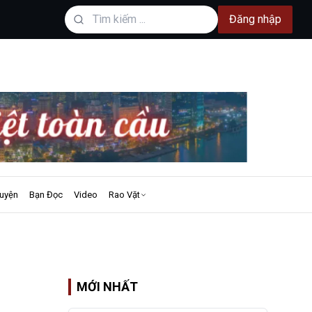
Đăng nhập
uyện
Bạn Đọc
Video
Rao Vặt
MỚI NHẤT