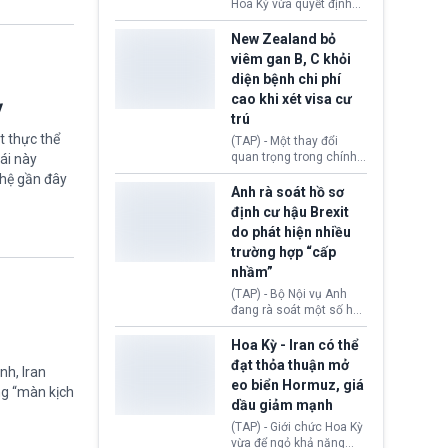
diễn ra sau phán quyết
Hoa Kỳ vừa quyết định
hồi tháng 2 bởi Tòa án
thu hồi thị thực (visa)
Tối cao Hoa Kỳ
của bà Maria Luiza
New Zealand bỏ
(SCOTUS) khi tuyên bố,
Ribeiro Viotti - Đại sứ
viêm gan B, C khỏi
việc áp thuế diện rộng là
Brazil tại Washington.
diện bệnh chi phí
hoàn toàn bất hợp pháp.
Động thái trên diễn ra
cao khi xét visa cư
trong bối cảnh tranh
ỳ
chấp ngoại giao giữa
trú
chính quyền Tổng thống
t thực thể
(TAP) - Một thay đổi
Donald Trump và chính
quan trọng trong chính
ái này
phủ cánh tả Tổng thống
sách nhập cư của New
ghệ gần đây
Brazil Luiz Inácio Lula
Zealand đang mở ra
Anh rà soát hồ sơ
da Silva đang leo thang
thêm cơ hội cho nhiều
định cư hậu Brexit
gay gắt.
người muốn định cư. Từ
do phát hiện nhiều
nay, người mắc viêm
trường hợp “cấp
gan B hoặc viêm gan C
sẽ không còn bị mặc
nhầm”
định không đáp ứng tiêu
(TAP) - Bộ Nội vụ Anh
chuẩn sức khỏe chỉ vì
đang rà soát một số hồ
chi phí điều trị khi nộp hồ
sơ thuộc Chương trình
sơ xin visa cư trú.
Định cư EU (EU
Hoa Kỳ - Iran có thể
Settlement Scheme -
đạt thỏa thuận mở
nh, Iran
EUSS) sau khi xác định
eo biển Hormuz, giá
có trường hợp được cấp
ng “màn kịch
dầu giảm mạnh
quy chế cư trú hậu
Brexit “do nhầm lẫn”.
(TAP) - Giới chức Hoa Kỳ
Động thái này làm dấy
vừa để ngỏ khả năng