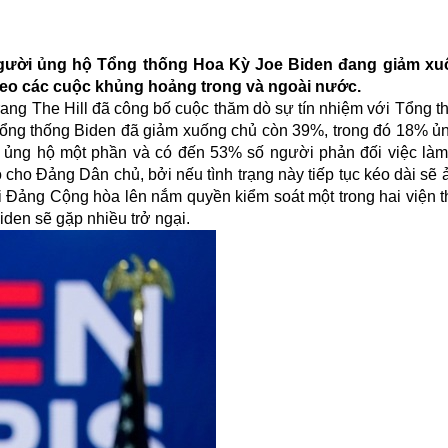
ệ người ủng hộ Tổng thống Hoa Kỳ Joe Biden đang giảm x
heo các cuộc khủng hoảng trong và ngoài nước.
rang The Hill đã công bố cuộc thăm dò sự tín nhiệm với Tổng t
ộ Tổng thống Biden đã giảm xuống chủ còn 39%, trong đó 18% ủ
hỉ ủng hộ một phần và có đến 53% số người phản đối việc là
cho Đảng Dân chủ, bởi nếu tình trạng này tiếp tục kéo dài sẽ
hi Đảng Cộng hòa lên nắm quyền kiểm soát một trong hai viện 
iden sẽ gặp nhiều trở ngại.