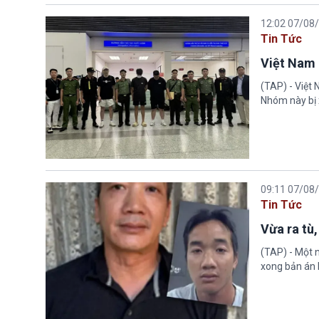
12:02 07/08
Tin Tức
Việt Nam 
(TAP) - Việt
Nhóm này bị 
09:11 07/08
Tin Tức
Vừa ra tù,
(TAP) - Một n
xong bản án l