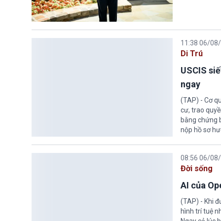
11:38 06/08
Di Trú
USCIS siế
ngay
(TAP) - Cơ qu
cư, trao quy
bằng chứng bắ
nộp hồ sơ hư
08:56 06/08
Đời sống
AI của Op
(TAP) - Khi 
hình trí tuệ 