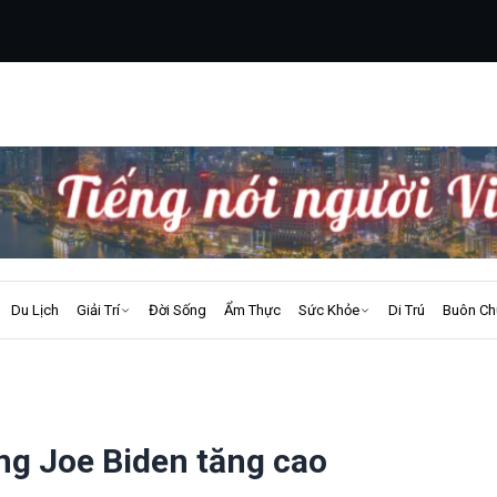
Du Lịch
Giải Trí
Đời Sống
Ẩm Thực
Sức Khỏe
Di Trú
Buôn Ch
ng Joe Biden tăng cao