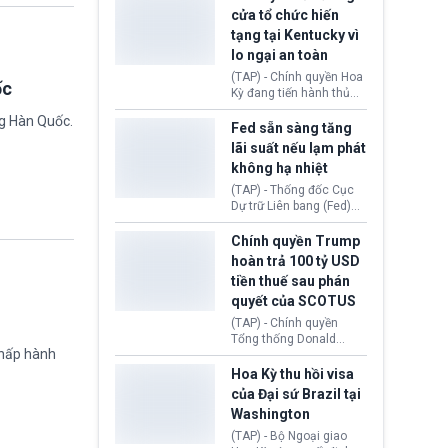
nhằm duy trì hoạt động
Chủ tịch Gianni Infantino
cửa tổ chức hiến
tiếp tục đối mặt cáo
tạng tại Kentucky vì
buộc dùng sức ép tài
lo ngại an toàn
chính để đổi lấy sự ủng
chính trị từ Liên đoàn
(TAP) - Chính quyền Hoa
ốc
Bóng đá Jordan. Trước
Kỳ đang tiến hành thủ
áp lực dồn dập, FIFA phải
tục thu hồi chứng nhận
ng Hàn Quốc.
tổ chức cuộc họp khẩn ở
hoạt động của tổ chức
Fed sẵn sàng tăng
Morocco.
hiến tạng Network for
lãi suất nếu lạm phát
Hope (bang Kentucky).
không hạ nhiệt
Nguyên nhân vì đơn vị
này bị cáo buộc có nhiều
(TAP) - Thống đốc Cục
sai sót nghiêm trọng, vi
Dự trữ Liên bang (Fed)
phạm quy định về an
Lisa Cook nói sẽ ủng hộ
toàn y tế.
tăng lãi suất nếu lạm
Chính quyền Trump
phát ở Hoa Kỳ không tiếp
hoàn trả 100 tỷ USD
tục giảm trong thời gian
tiền thuế sau phán
tới.
quyết của SCOTUS
(TAP) - Chính quyền
Tổng thống Donald
chấp hành
Trump đã hoàn trả
khoảng 100 tỷ USD thuế
Hoa Kỳ thu hồi visa
quan từng thu theo Đạo
của Đại sứ Brazil tại
luật Quyền hạn Kinh tế
Washington
Khẩn cấp Quốc tế
(IEEPA). Động thái này
(TAP) - Bộ Ngoại giao