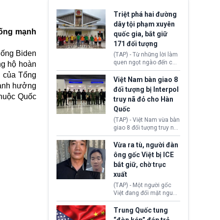
Triệt phá hai đường
dây tội phạm xuyên
uống mạnh
quốc gia, bắt giữ
171 đối tượng
hống Biden
(TAP) - Từ những lời làm
quen ngọt ngào đến các
ng hộ hoàn
“sàn vàng ảo”, bất động
m của Tổng
sản trực tuyến cùng
Việt Nam bàn giao 8
 ảnh hưởng
đường dây đánh bạc quy
đối tượng bị Interpol
mô lớn, hai tổ chức tội
thuộc Quốc
truy nã đỏ cho Hàn
phạm xuyên quốc gia đã
Quốc
dựng lên mạng lưới hoạt
động tại Việt Nam và
(TAP) - Việt Nam vừa bàn
Lào, lôi kéo hàng nghìn
giao 8 đối tượng truy nã
người tham gia, luân
đỏ Interpol cho lực lượng
chuyển dòng tiền qua
chức năng Hàn Quốc.
Vừa ra tù, người đàn
nhiều lớp tài khoản. Sau
Nhóm này bị xác định
ông gốc Việt bị ICE
hơn 2 tuần phối hợp truy
lừa đảo 619 nạn nhân,
bắt giữ, chờ trục
xét, lực lượng chức năng
chiếm đoạt hơn 17,7 tỷ
hai nước đã bắt giữ 171
xuất
KRW.
đối tượng.
(TAP) - Một người gốc
Việt đang đối mặt nguy
cơ bị trục xuất khỏi Hoa
Kỳ sau khi đã chấp hành
Trung Quốc tung
xong bản án liên quan