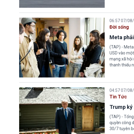
06:57 07/08
Đời sống
Meta phải
(TAP) - Meta
USD vào một 
mạng xã hội 
thanh thiếu n
04:57 07/08
Tin Tức
Trump ký 
(TAP) - Tổng
quyền công d
30/7 tuyên b