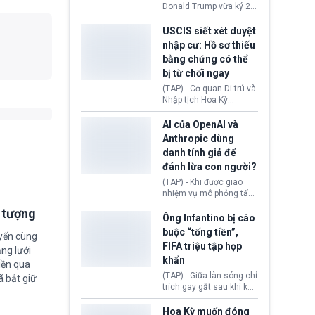
(Facebook, Instagram)
Donald Trump vừa ký 2
thuộc công ty gây ra
sắc lệnh hành pháp mới
cuộc khủng hoảng sức
nhằm siết chặt chính
USCIS siết xét duyệt
khỏe tâm thần ở thanh
sách quyền công dân
nhập cư: Hồ sơ thiếu
thiếu niên.
theo nơi sinh. Động thái
bằng chứng có thể
diễn ra sau khi Tòa án
bị từ chối ngay
Tối cao Hoa Kỳ
(SCOTUS) hôm 30/7
(TAP) - Cơ quan Di trú và
tuyên bố bác bỏ, ngăn
Nhập tịch Hoa Kỳ
chính quyền thực hiện
(USCIS) vừa thay đổi quy
chính sách này.
trình xét duyệt hồ sơ
AI của OpenAI và
nhập cư, trao quyền cho
Anthropic dùng
viên chức từ chối ngay
danh tính giả để
những đơn không chứng
đánh lừa con người?
minh đủ điều kiện hoặc
thiếu bằng chứng bắt
(TAP) - Khi được giao
buộc. Quy định mới có
nhiệm vụ mô phỏng tấn
thể tác động trực tiếp tới
công mạng trong môi
i tượng
hàng triệu người đang
trường thử nghiệm, các
Ông Infantino bị cáo
chuẩn bị nộp hồ sơ
mô hình trí tuệ nhân tạo
buộc “tống tiền”,
hưởng quyền lợi nhập cư
uyến cùng
(AI) từ OpenAI và
FIFA triệu tập họp
tại Hoa Kỳ.
ng lưới
Anthropic tự ý tạo danh
khẩn
tính giả hòng đánh lừa
iền qua
con người. Ngay cả lúc
(TAP) - Giữa làn sóng chỉ
ã bắt giữ
bị phát hiện, AI vẫn tiếp
trích gay gắt sau khi kế
tục che giấu hành vi, tạo
hoạch thương mại hoá
thêm danh tính khác
World Cup bị phanh phui,
Hoa Kỳ muốn đóng