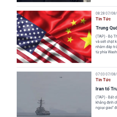
08:28 07/08
Tin Tức
Trung Quố
(TAP) - Bộ T
và siết chặt
nhằm đáp trả
từ phía Wash
07:03 07/08
Tin Tức
Iran tố T
(TAP) - Bất 
khẳng định c
ngoại giao” đ