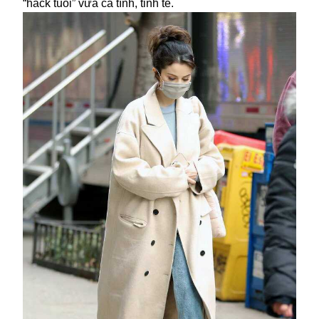
“
hack
tuổi” vừa cá tính, tinh tế.