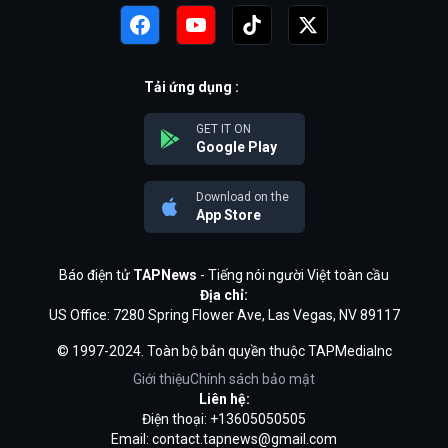
Tải ứng dụng :
GET IT ON
Google Play
Download on the
App Store
Báo điện tử
TAPNews
- Tiếng nói người Việt toàn cầu
Địa chỉ:
US Office: 7280 Spring Flower Ave, Las Vegas, NV 89117
© 1997-2024. Toàn bộ bản quyền thuộc TAPMediaInc
Giới thiệu
Chính sách bảo mật
Liên hệ:
Điện thoại: +13605050505
Email:
contact.tapnews@gmail.com