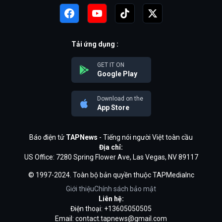
Tải ứng dụng :
GET IT ON
Google Play
Download on the
App Store
Báo điện tử
TAPNews
- Tiếng nói người Việt toàn cầu
Địa chỉ:
US Office: 7280 Spring Flower Ave, Las Vegas, NV 89117
© 1997-2024. Toàn bộ bản quyền thuộc TAPMediaInc
Giới thiệu
Chính sách bảo mật
Liên hệ:
Điện thoại: +13605050505
Email:
contact.tapnews@gmail.com