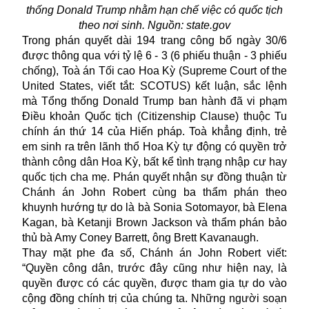
thống Donald Trump nhằm hạn chế việc có quốc tịch
theo nơi sinh. Nguồn: state.gov
Trong phán quyết dài 194 trang công bố ngày 30/6
được thông qua với tỷ lệ 6 - 3 (6 phiếu thuận - 3 phiếu
chống), Toà án Tối cao Hoa Kỳ (Supreme Court of the
United States, viết tắt: SCOTUS) kết luận, sắc lệnh
mà Tổng thống Donald Trump ban hành đã vi phạm
Điều khoản Quốc tịch (Citizenship Clause) thuộc Tu
chính án thứ 14 của Hiến pháp. Toà khẳng định, trẻ
em sinh ra trên lãnh thổ Hoa Kỳ tự động có quyền trở
thành công dân Hoa Kỳ, bất kể tình trạng nhập cư hay
quốc tịch cha mẹ. Phán quyết nhận sự đồng thuận từ
Chánh án John Robert cùng ba thẩm phán theo
khuynh hướng tự do là bà Sonia Sotomayor, bà Elena
Kagan, bà Ketanji Brown Jackson và thẩm phán bảo
thủ bà Amy Coney Barrett, ông Brett Kavanaugh.
Thay mặt phe đa số, Chánh án John Robert viết:
“Quyền công dân, trước đây cũng như hiện nay, là
quyền được có các quyền, được tham gia tự do vào
cộng đồng chính trị của chúng ta. Những người soạn