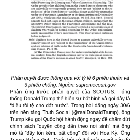
Phán quyết được thông qua với tỷ lệ 6 phiếu thuận và
3 phiếu chống. Nguồn: supremecourt.gov
Phản ứng trước phán quyết của
SCOTUS
, Tổng
thống Donald Trump thể hiện sự bất bình và gọi đây là
“điều tồi tệ cho đất nước”. Trong bài đăng ngày 30/6
trên nền tảng Truth Social (@realDonaldTrump), ông
Trump kêu gọi Quốc hội hành động ngay để chấm dứt
chính sách “quyền công dân theo nơi sinh” mà ông
mô tả “đầy tốn kém, bất công” đối với Hoa Kỳ. Ông
Trump khẳng định, Quốc hội có thể giải quyết vấn đề