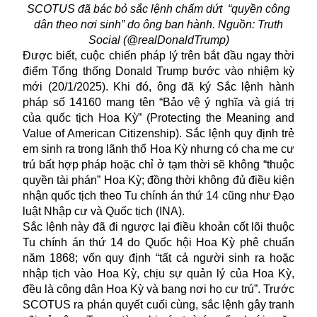
SCOTUS đã bác bỏ sắc lệnh chấm dứt “quyền công
dân theo nơi sinh” do ông ban hành. Nguồn: Truth
Social (@realDonaldTrump)
Được biết, cuộc chiến pháp lý trên bắt đầu ngay thời
điểm Tổng thống Donald Trump bước vào nhiệm kỳ
mới (20/1/2025). Khi đó, ông đã ký Sắc lệnh hành
pháp số 14160 mang tên “Bảo vệ ý nghĩa và giá trị
của quốc tịch Hoa Kỳ” (Protecting the Meaning and
Value of American Citizenship). Sắc lệnh quy định trẻ
em sinh ra trong lãnh thổ Hoa Kỳ nhưng có cha mẹ cư
trú bất hợp pháp hoặc chỉ ở tạm thời sẽ không “thuộc
quyền tài phán” Hoa Kỳ; đồng thời không đủ điều kiện
nhận quốc tịch theo Tu chính án thứ 14 cũng như Đạo
luật Nhập cư và Quốc tịch (INA).
Sắc lệnh này đã đi ngược lại điều khoản cốt lõi thuộc
Tu chính án thứ 14 do Quốc hội Hoa Kỳ phê chuẩn
năm 1868; vốn quy định “tất cả người sinh ra hoặc
nhập tịch vào Hoa Kỳ, chịu sự quản lý của Hoa Kỳ,
đều là công dân Hoa Kỳ và bang nơi họ cư trú”. Trước
SCOTUS ra phán quyết cuối cùng, sắc lệnh gây tranh