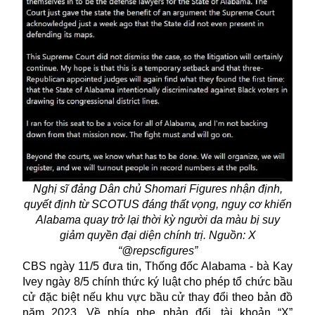
Nghị sĩ đảng Dân chủ Shomari Figures nhận định,
quyết định từ SCOTUS đáng thất vọng, nguy cơ khiến
Alabama quay trở lại thời kỳ người da màu bị suy
giảm quyền đại diện chính trị. Nguồn: X
“@repscfigures”
CBS ngày 11/5 đưa tin, Thống đốc Alabama - bà Kay
Ivey ngày 8/5 chính thức ký luật cho phép tổ chức bầu
cử đặc biệt nếu khu vực bầu cử thay đổi theo bản đồ
năm 2023. Về phía phe phản đối, tài khoản “X”