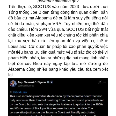
governor.alabama.gov
Trên thực tế, SCOTUS vào năm 2023 - tức dưới thời
Tổng thống Joe Biden từng đồng tình quan điểm: bản
đồ bầu cử mà Alabama đề xuất làm suy yếu tiếng nói
cử tri da màu, vi phạm VRA. Tuy nhiên, mọi thứ dần
đảo chiều. Hôm 29/4 vừa qua, SCOTUS bất ngờ thắt
chặt điều kiện xem xét yếu tố chủng tộc khi phân chia
lại khu vực bầu cử liên quan đến vụ việc cụ thể ở
Louisiana. Cơ quan tư pháp tối cao phán quyết: việc
một tiểu bang ưu tiên quá mức yếu tố sắc tộc có thể vi
phạm Hiến pháp, tạo ra những địa hạt mang tính phân
biệt đối xử. Điều này ngay lập tức mở đường để
Alabama cùng nhiều bang khác yêu cầu tòa xem xét
lại.