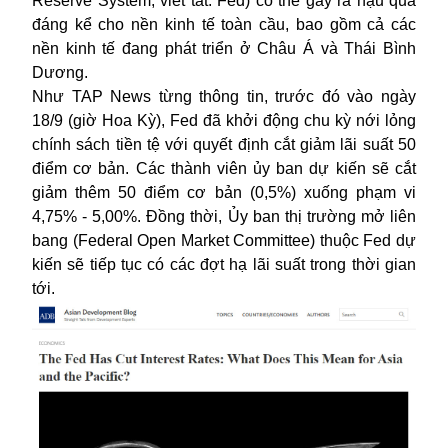
Reserve System, viết tắt: Fed) có thể gây ra hậu quả
đáng kể cho nền kinh tế toàn cầu, bao gồm cả các
nền kinh tế đang phát triển ở Châu Á và Thái Bình
Dương.
Như TAP News từng thông tin, trước đó vào ngày
18/9 (giờ Hoa Kỳ), Fed đã khởi động chu kỳ nới lỏng
chính sách tiền tệ với quyết định cắt giảm lãi suất 50
điểm cơ bản. Các thành viên ủy ban dự kiến sẽ cắt
giảm thêm 50 điểm cơ bản (0,5%) xuống phạm vi
4,75% - 5,00%. Đồng thời, Ủy ban thị trường mở liên
bang (Federal Open Market Committee) thuộc Fed dự
kiến sẽ tiếp tục có các đợt hạ lãi suất trong thời gian
tới.