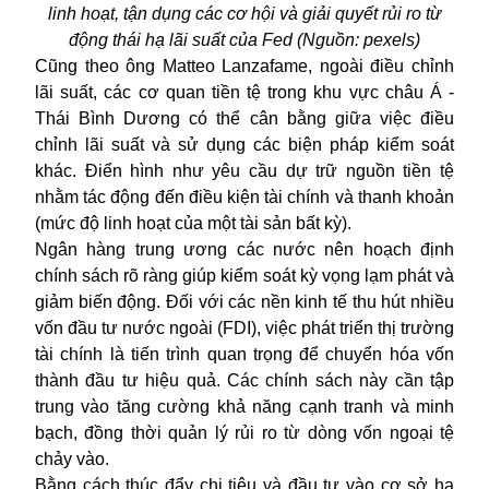
linh hoạt, tận dụng các cơ hội và giải quyết rủi ro từ
động thái hạ lãi suất của Fed (Nguồn: pexels)
Cũng theo ông Matteo Lanzafame, ngoài điều chỉnh
lãi suất, các cơ quan tiền tệ trong khu vực châu Á -
Thái Bình Dương có thể cân bằng giữa việc điều
chỉnh lãi suất và sử dụng các biện pháp kiểm soát
khác. Điển hình như yêu cầu dự trữ nguồn tiền tệ
nhằm tác động đến điều kiện tài chính và thanh khoản
(mức độ linh hoạt của một tài sản bất kỳ).
Ngân hàng trung ương các nước nên hoạch định
chính sách rõ ràng giúp kiểm soát kỳ vọng lạm phát và
giảm biến động. Đối với các nền kinh tế thu hút nhiều
vốn đầu tư nước ngoài (FDI), việc phát triển thị trường
tài chính là tiến trình quan trọng để chuyển hóa vốn
thành đầu tư hiệu quả. Các chính sách này cần tập
trung vào tăng cường khả năng cạnh tranh và minh
bạch, đồng thời quản lý rủi ro từ dòng vốn ngoại tệ
chảy vào.
Bằng cách thúc đẩy chi tiêu và đầu tư vào cơ sở hạ