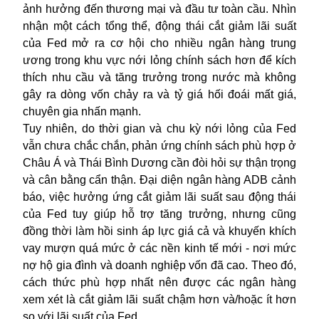
ảnh hưởng đến thương mại và đầu tư toàn cầu. Nhìn
nhận một cách tổng thể, động thái cắt giảm lãi suất
của Fed mở ra cơ hội cho nhiều ngân hàng trung
ương trong khu vực nới lỏng chính sách hơn để kích
thích nhu cầu và tăng trưởng trong nước mà không
gây ra dòng vốn chảy ra và tỷ giá hối đoái mất giá,
chuyên gia nhấn mạnh.
Tuy nhiên, do thời gian và chu kỳ nới lỏng của Fed
vẫn chưa chắc chắn, phản ứng chính sách phù hợp ở
Châu Á và Thái Bình Dương cần đòi hỏi sự thận trọng
và cân bằng cẩn thận. Đại diện ngân hàng ADB cảnh
báo, việc hưởng ứng cắt giảm lãi suất sau động thái
của Fed tuy giúp hỗ trợ tăng trưởng, nhưng cũng
đồng thời làm hồi sinh áp lực giá cả và khuyến khích
vay mượn quá mức ở các nền kinh tế mới - nơi mức
nợ hộ gia đình và doanh nghiệp vốn đã cao. Theo đó,
cách thức phù hợp nhất nên được các ngân hàng
xem xét là cắt giảm lãi suất chậm hơn và/hoặc ít hơn
so với lãi suất của Fed.