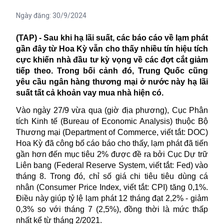
Ngày đăng:
30/9/2024
(TAP) - Sau khi hạ lãi suất, các báo cáo về lạm phát
gần đây từ Hoa Kỳ vẫn cho thấy nhiều tín hiệu tích
cực khiến nhà đầu tư kỳ vọng về các đợt cắt giảm
tiếp theo. Trong bối cảnh đó, Trung Quốc cũng
yêu cầu ngân hàng thương mại ở nước này hạ lãi
suất tất cả khoản vay mua nhà hiện có.
Vào ngày 27/9 vừa qua (giờ địa phương),
Cục Phân
tích Kinh tế (Bureau of Economic Analysis) thuộc
Bộ
Thương mại (Department of Commerce, viết tắt: DOC)
Hoa Kỳ đã công bố cáo báo cho thấy, lạm phát đã tiến
gần hơn đến mục tiêu 2% được đề ra bởi Cục Dự trữ
Liên bang (Federal Reserve System, viết tắt: Fed) vào
tháng 8. Trong đó, chỉ số giá chi tiêu tiêu dùng cá
nhân (Consumer Price Index, viết tắt: CPI) tăng 0,1%.
Điều này giúp tỷ lệ lạm phát 12 tháng đạt 2,2% - giảm
0,3% so với tháng 7 (2,5%), đồng thời là mức thấp
nhất kể từ tháng 2/2021.