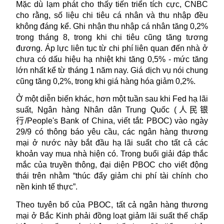
Mặc dù lạm phát cho thấy tiến triển tích cực, CNBC
cho rằng, số liệu chi tiêu cá nhân và thu nhập đều
không đáng kể. Ghi nhận thu nhập cá nhân tăng 0,2%
trong tháng 8, trong khi chi tiêu cũng tăng tương
đương. Áp lực liên tục từ chi phí liên quan đến nhà ở
chưa có dấu hiệu hạ nhiệt khi tăng 0,5% - mức tăng
lớn nhất kể từ tháng 1 năm nay. Giá dịch vụ nói chung
cũng tăng 0,2%, trong khi giá hàng hóa giảm 0,2%.
Ở một diễn biến khác, hơn một tuần sau khi
Fed
hạ lãi
suất, Ngân hàng Nhân dân Trung Quốc (
人民银
行
/People's Bank of China, viết tắt: PBOC) vào ngày
29/9 có thông báo yêu cầu, các ngân hàng thương
mại ở nước này bắt đầu hạ lãi suất cho tất cả các
khoản vay mua nhà hiện có. Trong buổi giải đáp thắc
mắc của truyền thông, đại diện PBOC cho viết động
thái trên nhằm “thúc đẩy giảm chi phí tài chính cho
nền kinh tế thực”.
Theo tuyên bố của PBOC, tất cả ngân hàng thương
mại ở Bắc Kinh phải đồng loạt giảm lãi suất thế chấp