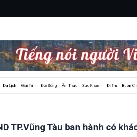
Du Lịch
Giải Trí
Đời Sống
Ẩm Thực
Sức Khỏe
Di Trú
Buôn Ch
ND TP.Vũng Tàu ban hành có khá