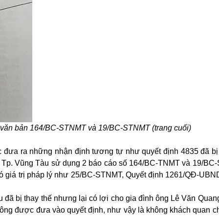
 văn bản 164/BC-STNMT và 19/BC-STNMT (trang cuối)
c đưa ra những nhận định tương tự như quyết định 4835 đã bị
ND Tp. Vũng Tàu sử dụng 2 báo cáo số 164/BC-TNMT và 19/B
 có giá trị pháp lý như 25/BC-STNMT, Quyết định 1261/QĐ-UBN
ã bị thay thế nhưng lại có lợi cho gia đình ông Lê Văn Quang,
hông được đưa vào quyết định, như vậy là không khách quan ch