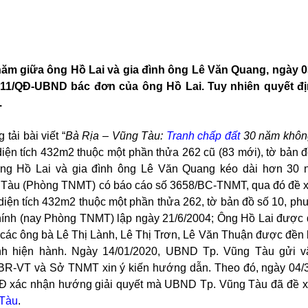
 năm giữa ông Hồ Lai và gia đình ông Lê Văn Quang, ngày 0
11/QĐ-UBND bác đơn của ông Hồ Lai. Tuy nhiên quyết địn
.
ải bài viết “
Bà Rịa – Vũng Tàu:
Tranh chấp đất
30 năm không
ện tích 432m2 thuộc một phần thửa 262 cũ (83 mới), tờ bản đ
ng Hồ Lai và gia đình ông Lê Văn Quang kéo dài hơn 30 
ng Tàu (Phòng TNMT) có báo cáo số 3658/BC-TNMT, qua đó đề
ện tích 432m2 thuộc một phần thửa 262, tờ bản đồ số 10, p
chính (nay Phòng TNMT) lập ngày 21/6/2004; Ông Hồ Lai được 
, các ông bà Lê Thị Lành, Lê Thị Trơn, Lê Văn Thuận được đền 
định hiện hành. Ngày 14/01/2020, UBND Tp. Vũng Tàu gửi 
R-VT và Sở TNMT xin ý kiến hướng dẫn. Theo đó, ngày 04/
 xác nhận hướng giải quyết mà UBND Tp. Vũng Tàu đã đề x
 Tàu
.