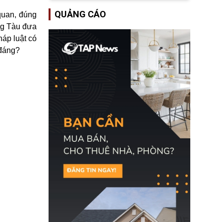
trên toàn lãnh thổ Hoa
QUẢNG CÁO
quan, đúng
Kỳ. Nguyên nhân do cơ
quan y tế nghi ngờ
ng Tàu đưa
nguyên liệu liên quan
háp luật có
đến ổ dịch Salmonella
khiến ít nhất 110 người
h đáng?
mắc bệnh tại bang
Minnesota.