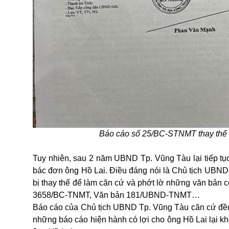
Báo cáo số 25/BC-STNMT thay thế
Tuy nhiên, sau 2 năm UBND Tp. Vũng Tàu lại tiếp tụ
bác đơn ông Hồ Lai. Điều đáng nói là Chủ tịch UB
bị thay thế để làm căn cứ và phớt lờ những văn bản
3658/BC-TNMT, Văn bản 181/UBND-TNMT…
Báo cáo của Chủ tịch UBND Tp. Vũng Tàu căn cứ đều đ
những báo cáo hiện hành có lợi cho ông Hồ Lai lại k