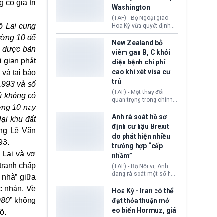
 có giá trị
luật Quyền hạn Kinh tế
Washington
Khẩn cấp Quốc tế
(IEEPA). Động thái này
(TAP) - Bộ Ngoại giao
ồ Lai cung
diễn ra sau phán quyết
Hoa Kỳ vừa quyết định
hồi tháng 2 bởi Tòa án
thu hồi thị thực (visa)
ường 10 để
Tối cao Hoa Kỳ
của bà Maria Luiza
New Zealand bỏ
p được bản
(SCOTUS) khi tuyên bố,
Ribeiro Viotti - Đại sứ
viêm gan B, C khỏi
việc áp thuế diện rộng là
Brazil tại Washington.
 gian phát
diện bệnh chi phí
hoàn toàn bất hợp pháp.
Động thái trên diễn ra
cao khi xét visa cư
và tại báo
trong bối cảnh tranh
chấp ngoại giao giữa
trú
1993 và sổ
chính quyền Tổng thống
(TAP) - Một thay đổi
̀ không có
Donald Trump và chính
quan trọng trong chính
phủ cánh tả Tổng thống
ờng 10 nay
sách nhập cư của New
Brazil Luiz Inácio Lula
Zealand đang mở ra
Anh rà soát hồ sơ
ại khu đất
da Silva đang leo thang
thêm cơ hội cho nhiều
định cư hậu Brexit
gay gắt.
ông Lê Văn
người muốn định cư. Từ
do phát hiện nhiều
nay, người mắc viêm
993.
trường hợp “cấp
gan B hoặc viêm gan C
 Lai và vợ
sẽ không còn bị mặc
nhầm”
định không đáp ứng tiêu
tranh chấp
(TAP) - Bộ Nội vụ Anh
chuẩn sức khỏe chỉ vì
đang rà soát một số hồ
 nhà” giữa
chi phí điều trị khi nộp hồ
sơ thuộc Chương trình
sơ xin visa cư trú.
c nhận. Về
Định cư EU (EU
Hoa Kỳ - Iran có thể
Settlement Scheme -
980
” không
đạt thỏa thuận mở
EUSS) sau khi xác định
eo biển Hormuz, giá
rõ.
có trường hợp được cấp