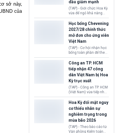
dầu giảm mạnh
quy chế cư trú hậu
cơ sở này,
Brexit “do nhầm lẫn”.
(TAP) - Giới chức Hoa Kỳ
Đ-UBND của
Động thái này làm dấy
vừa để ngỏ khả năng
lên lo ngại về việc thực
sớm đạt thỏa thuận với
thi Thỏa thuận Rút khỏi
Iran nhằm mở lại eo biển
Học bổng Chevening
Liên minh châu Âu
Hormuz, mở đường cho
2027/28 chính thức
(Withdrawal
việc khôi phục hoạt
mở đơn cho ứng viên
Agreement).
động hàng hải. Những
Việt Nam
tín hiệu ngoại giao tích
cực này lập tức tác động
(TAP) - Cơ hội nhận học
đến thị trường năng
bổng toàn phần để theo
lượng, kéo giá dầu thế
học chương trình thạc sĩ
giới lùi sâu xuống dưới
tại Vương quốc Anh đã
Công an TP. HCM
mức 80 USD/thùng.
chính thức quay trở lại.
tiếp nhận 47 công
Học bổng Chevening
dân Việt Nam bị Hoa
2027/28 của Chính phủ
Kỳ trục xuất
Anh vừa mở cổng ứng
tuyển dành riêng ứng
(TAP) - Công an TP. HCM
viên Việt Nam, hỗ trợ
(Việt Nam) vừa tiếp nhận
toàn bộ chi phí học tập
47 công dân Việt Nam bị
cùng nhiều quyền lợi
Hoa Kỳ trục xuất về
Hoa Kỳ đối mặt nguy
trong suốt một năm
nước. Đây là đợt có số
cơ thiếu nhân sự
học.
lượng lớn nhất từ đầu
nghiêm trọng trong
năm 2026 đến nay, phản
mùa bão 2026
ánh xu hướng gia tăng
các trường hợp trục
(TAP) - Theo báo cáo từ
xuất.
Văn phòng Kiểm toán