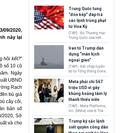
Trung Quốc tung
“đòn kép” đáp trả
các lệnh trừng phạt
từ Hoa Kỳ
3/09/2020,
(TAP) - Bộ Thương mại
h này lại
Trung Quốc vừa tiến
hành áp đặt lệnh trừng
phạt lên hàng loạt thực
Iran tố Trump dàn
thể và siết chặt kiểm
dựng “màn kịch
soát xuất khẩu máy bay
 hồi kết?
”
ngoại giao”
không người lái (UAV)
ồ số 10 cũ
sang Hoa Kỳ. Động thái
(TAP) - Bất chấp tuyên
này nhằm đáp trả các
bố từ Tổng thống Donald
năm. Ngày
biện pháp hạn chế
Trump về tiến trình đàm
 xuất UBND
thương mại, áp thuế mới
phán hòa bình, Iran
Meta phải chi 567
cùng lệnh cấm công
khẳng định chưa có bất
hường Rạch
triệu USD vì gây
nghệ gần đây từ phía
kỳ thỏa thuận nào.
khủng hoảng tâm lý
đền bù giá
Washington.
Tehran cho rằng, Hoa Kỳ
thanh thiếu niên
chỉ đang dàn dựng “màn
bù cây cối,
kịch ngoại giao” để xoa
(TAP) - Meta Platforms,
văn bản số
dịu căng thẳng.
Inc. (Meta) vừa bị Tòa án
3/2020, Sở
bang New Mexico yêu
cầu đóng góp 567 triệu
Trump ký sắc lệnh
uất và cho
USD vào một quỹ khắc
siết quyền công dân
phục hậu quả. Quyết