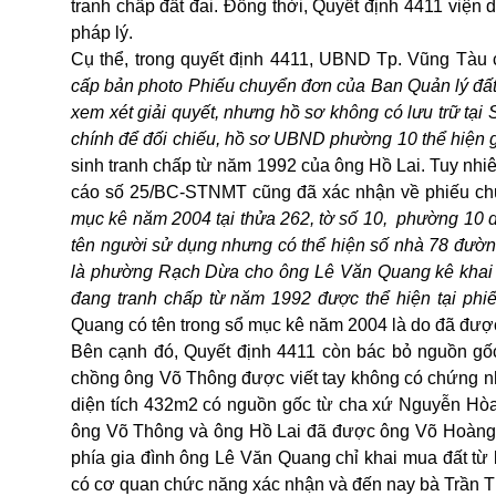
tranh chấp đất đai. Đồng thời, Quyết định 4411 viện d
pháp lý.
Cụ thể, trong quyết định 4411, UBND Tp. Vũng Tàu
cấp bản photo Phiếu chuyển đơn của Ban Quản lý đấ
xem xét giải quyết, nhưng hồ sơ không có lưu trữ tạ
chính để đối chiếu, hồ sơ UBND phường 10 thể hiện g
sinh tranh chấp từ năm 1992 của ông Hồ Lai. Tuy nhi
cáo số 25/BC-STNMT cũng đã xác nhận về phiếu chu
mục kê năm 2004 tại thửa 262, tờ số 10, phường 10 d
tên người sử dụng nhưng có thể hiện số nhà 78 đư
là phường Rạch Dừa cho ông Lê Văn Quang kê khai đă
đang tranh chấp từ năm 1992 được thể hiện tại phi
Quang có tên trong sổ mục kê năm 2004 là do đã được 
Bên cạnh đó, Quyết định 4411 còn bác bỏ nguồn gốc
chồng ông Võ Thông được viết tay không có chứng nh
diện tích 432m2 có nguồn gốc từ cha xứ Nguyễn Hòa
ông Võ Thông và ông Hồ Lai đã được ông Võ Hoàng S
phía gia đình ông Lê Văn Quang chỉ khai mua đất từ 
có cơ quan chức năng xác nhận và đến nay bà Trần Th