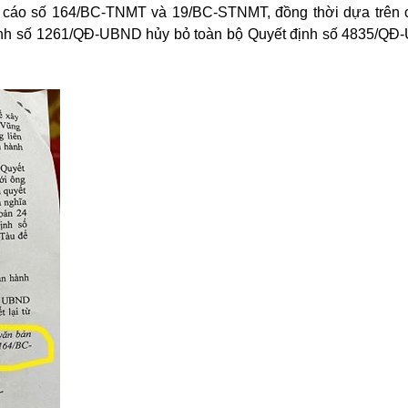
 cáo số 164/BC-TNMT và 19/BC-STNMT, đồng thời dựa trên 
ịnh số 1261/QĐ-UBND hủy bỏ toàn bộ Quyết định số 4835/Q