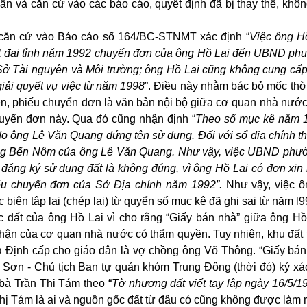
ẫn và căn cứ vào các báo cáo, quyết định đã bị thay thế, không
 căn cứ vào Báo cáo số 164/BC-STNMT xác định “
Việc ông H
t đai tỉnh năm 1992 chuyển đơn của ông Hồ Lai đến UBND ph
i Sở Tài nguyên và Môi trường; ông Hồ Lai cũng không cung cấ
iải quyết vụ việc từ năm 1998
”. Điều này nhằm bác bỏ mốc thời
ên, phiếu chuyển đơn là văn bản nội bộ giữa cơ quan nhà nước 
yển đơn này. Qua đó cũng nhận định “
Theo sổ mục kê năm 
o ông Lê Văn Quang đứng tên sử dụng. Đối với sổ địa chính thi
ờng Bến Nôm của ông Lê Văn Quang. Như vậy, việc UBND phư
ng ký sử dụng đất là không đúng, vì ông Hồ Lai có đơn xin l
ếu chuyển đơn của Sở Địa chính năm 1992”.
Như vậy, việc 
biên tập lại (chép lại) từ quyển sổ mục kê đã ghi sai từ năm l
 đất của ông Hồ Lai vì cho rằng “Giấy bán nhà” giữa ông Hồ
ận của cơ quan nhà nước có thẩm quyền. Tuy nhiên, khu đất 
 Định cấp cho giáo dân là vợ chồng ông Võ Thông. “Giấy bán
ơn - Chủ tịch Ban tự quản khóm Trung Đông (thời đó) ký xá
bà Trần Thị Tám theo “
Tờ nhượng đất viết tay lập ngày 16/5/1
ị Tám là ai và nguồn gốc đất từ đâu có cũng không được làm 