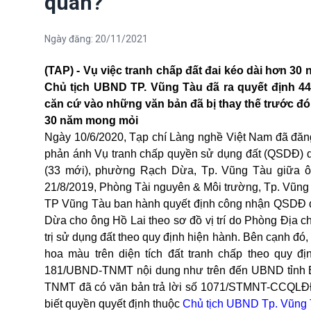
quan?
Ngày đăng:
20/11/2021
(TAP) - Vụ việc tranh chấp đất đai kéo dài hơn 30
Chủ tịch UBND TP. Vũng Tàu đã ra quyết định 44
căn cứ vào những văn bản đã bị thay thế trước đó
30 năm mong mỏi
Ngày 10/6/2020, Tạp chí Làng nghề Việt Nam đã đăng t
phản ánh Vụ tranh chấp quyền sử dụng đất (QSDĐ) di
(33 mới), phường Rạch Dừa, Tp. Vũng Tàu giữa ô
21/8/2019, Phòng Tài nguyên & Môi trường, Tp. Vũ
TP Vũng Tàu ban hành quyết định công nhận QSDĐ di
Dừa cho ông Hồ Lai theo sơ đồ vị trí do Phòng Địa 
trị sử dụng đất theo quy định hiện hành. Bên cạnh đó
hoa màu trên diện tích đất tranh chấp theo quy 
181/UBND-TNMT nội dung như trên đến UBND tỉnh B
TNMT đã có văn bản trả lời số 1071/STMNT-CCQLĐĐ
biết quyền quyết định thuộc
Chủ tịch UBND Tp. Vũng