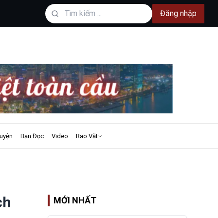
Đăng nhập
uyện
Bạn Đọc
Video
Rao Vặt
ch
MỚI NHẤT