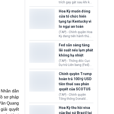
bị phát hiện, AI vẫn tiếp
trích gay gắt sau khi kế
tục che giấu hành vi, tạo
hoạch thương mại hoá
thêm danh tính khác
World Cup bị phanh phui,
Hoa Kỳ muốn đóng
nhằm duy trì hoạt động
Chủ tịch Gianni Infantino
cửa tổ chức hiến
tiếp tục đối mặt cáo
tạng tại Kentucky vì
buộc dùng sức ép tài
lo ngại an toàn
chính để đổi lấy sự ủng
chính trị từ Liên đoàn
(TAP) - Chính quyền Hoa
Bóng đá Jordan. Trước
Kỳ đang tiến hành thủ
áp lực dồn dập, FIFA phải
tục thu hồi chứng nhận
tổ chức cuộc họp khẩn ở
hoạt động của tổ chức
Fed sẵn sàng tăng
Morocco.
hiến tạng Network for
lãi suất nếu lạm phát
Hope (bang Kentucky).
không hạ nhiệt
Nguyên nhân vì đơn vị
này bị cáo buộc có nhiều
(TAP) - Thống đốc Cục
sai sót nghiêm trọng, vi
Dự trữ Liên bang (Fed)
phạm quy định về an
Lisa Cook nói sẽ ủng hộ
toàn y tế.
tăng lãi suất nếu lạm
Chính quyền Trump
phát ở Hoa Kỳ không tiếp
hoàn trả 100 tỷ USD
tục giảm trong thời gian
tiền thuế sau phán
tới.
quyết của SCOTUS
n Nhân dân
(TAP) - Chính quyền
ồ sơ pháp
Tổng thống Donald
 Văn Quang
Trump đã hoàn trả
khoảng 100 tỷ USD thuế
Hoa Kỳ thu hồi visa
giải quyết
quan từng thu theo Đạo
của Đại sứ Brazil tại