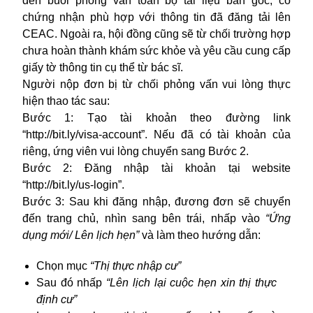
đến buổi phỏng vấn toàn bộ tài liệu bản gốc, có
chứng nhận phù hợp với thông tin đã đăng tải lên
CEAC. Ngoài ra, hội đồng cũng sẽ từ chối trường hợp
chưa hoàn thành khám sức khỏe và yêu cầu cung cấp
giấy tờ thông tin cụ thể từ bác sĩ.
Người nộp đơn bị từ chối phỏng vấn vui lòng thực
hiện thao tác sau:
Bước 1:
Tạo tài khoản theo đường link
“
http://bit.ly/visa-account
”. Nếu đã có tài khoản của
riêng, ứng viên vui lòng chuyển sang Bước 2.
Bước 2:
Đăng nhập tài khoản tại websit
e
“
http://bit.ly/us-login
”.
Bước 3:
Sau khi đăng nhập, đương đơn sẽ chuyển
đến trang chủ, nhìn sang bên trái, nhấp vào
“Ứng
dụng mới/ Lên lịch hẹn”
và làm theo hướng dẫn:
Chọn mục
“Thị thực nhập cư”
Sau đó nhấp
“Lên lịch lại cuộc hẹn xin thị thực
định cư”