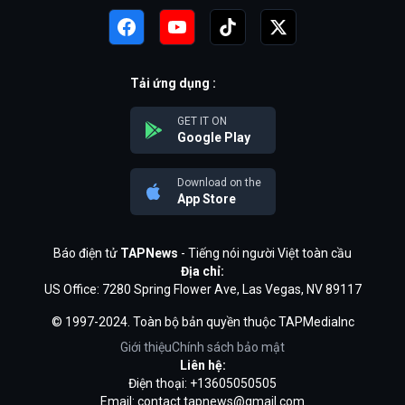
Tải ứng dụng :
GET IT ON
Google Play
Download on the
App Store
Báo điện tử
TAPNews
- Tiếng nói người Việt toàn cầu
Địa chỉ:
US Office: 7280 Spring Flower Ave, Las Vegas, NV 89117
© 1997-2024. Toàn bộ bản quyền thuộc TAPMediaInc
Giới thiệu
Chính sách bảo mật
Liên hệ:
Điện thoại: +13605050505
Email:
contact.tapnews@gmail.com