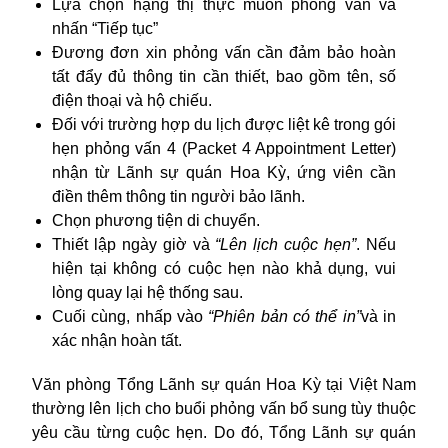
Lựa chọn
hạng thị thực muốn phỏng vấn và
nhấn “Tiếp tục”
Đương đơn xin phỏng vấn cần đảm bảo hoàn
tất đẩy đủ thông tin cần thiết, bao gồm tên, số
điện thoại và hộ chiếu.
Đối với trường hợp du lịch được liệt kê trong gói
hẹn phỏng vấn 4 (Packet 4 Appointment Letter)
nhận từ Lãnh sự quán Hoa Kỳ, ứng viên cần
điền thêm thông tin người bảo lãnh.
Chọn phương tiện di chuyển.
Thiết lập ngày giờ và
“Lên lịch cuộc hẹn”
. Nếu
hiện tại không có cuộc hẹn nào khả dụng, vui
lòng quay lại hệ thống sau.
Cuối cùng, nhấp vào
“Phiên bản có thể in”
và in
xác nhận hoàn tất.
Văn phòng
Tổng Lãnh sự quán Hoa Kỳ tại Việt Nam
thường lên lịch cho buổi phỏng vấn bổ sung tùy thuộc
yêu cầu từng cuộc hẹn. Do đó,
Tổng Lãnh sự quán