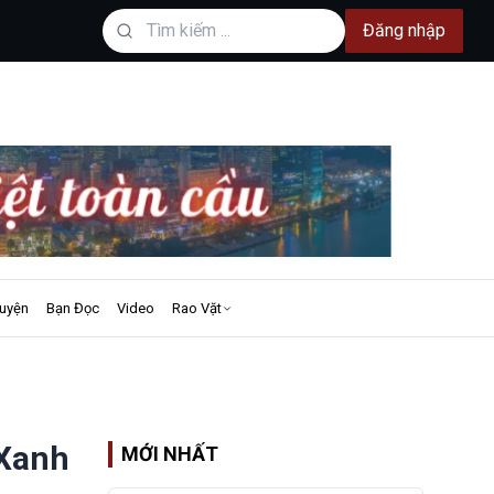
Đăng nhập
uyện
Bạn Đọc
Video
Rao Vặt
 Xanh
MỚI NHẤT