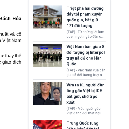
Triệt phá hai đường
dây tội phạm xuyên
 Bách Hóa
quốc gia, bắt giữ
171 đối tượng
(TAP) - Từ những lời làm
thuật và cổ
quen ngọt ngào đến các
ủa
Việt Nam
“sàn vàng ảo”, bất động
sản trực tuyến cùng
Việt Nam bàn giao 8
đường dây đánh bạc quy
đối tượng bị Interpol
mô lớn, hai tổ chức tội
tư thay thế
truy nã đỏ cho Hàn
phạm xuyên quốc gia đã
 giao dịch
Quốc
dựng lên mạng lưới hoạt
động tại Việt Nam và
(TAP) - Việt Nam vừa bàn
Lào, lôi kéo hàng nghìn
giao 8 đối tượng truy nã
người tham gia, luân
đỏ Interpol cho lực lượng
chuyển dòng tiền qua
chức năng Hàn Quốc.
Vừa ra tù, người đàn
nhiều lớp tài khoản. Sau
Nhóm này bị xác định
ông gốc Việt bị ICE
hơn 2 tuần phối hợp truy
lừa đảo 619 nạn nhân,
bắt giữ, chờ trục
xét, lực lượng chức năng
chiếm đoạt hơn 17,7 tỷ
hai nước đã bắt giữ 171
xuất
KRW.
đối tượng.
(TAP) - Một người gốc
Việt đang đối mặt nguy
cơ bị trục xuất khỏi Hoa
Kỳ sau khi đã chấp hành
Trung Quốc tung
xong bản án liên quan