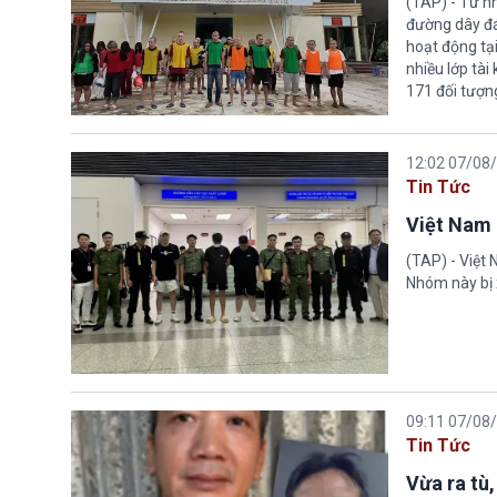
(TAP) - Từ n
đường dây đá
hoạt động tại
nhiều lớp tài
171 đối tượn
12:02 07/08
Tin Tức
Việt Nam 
(TAP) - Việt
Nhóm này bị 
09:11 07/08
Tin Tức
Vừa ra tù,