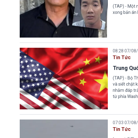
(TAP) - Một n
xong bản án l
08:28 07/08
Tin Tức
Trung Quố
(TAP) - Bộ T
và siết chặt
nhằm đáp trả
từ phía Wash
07:03 07/08
Tin Tức