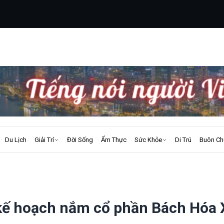
Du Lịch
Giải Trí
Đời Sống
Ẩm Thực
Sức Khỏe
Di Trú
Buôn Ch
 kế hoạch nắm cổ phần Bách Hóa