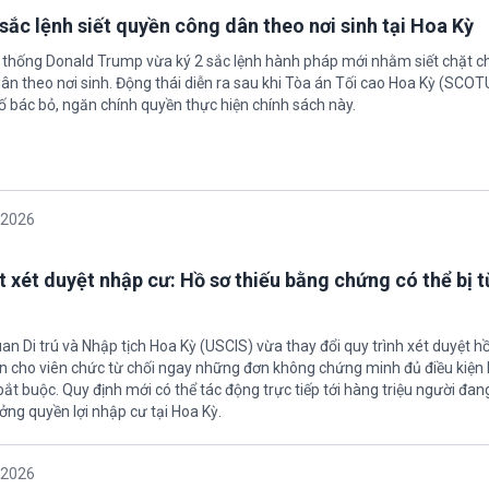
sắc lệnh siết quyền công dân theo nơi sinh tại Hoa Kỳ
 thống Donald Trump vừa ký 2 sắc lệnh hành pháp mới nhằm siết chặt c
ân theo nơi sinh. Động thái diễn ra sau khi Tòa án Tối cao Hoa Kỳ (SCO
ố bác bỏ, ngăn chính quyền thực hiện chính sách này.
/2026
t xét duyệt nhập cư: Hồ sơ thiếu bằng chứng có thể bị t
an Di trú và Nhập tịch Hoa Kỳ (USCIS) vừa thay đổi quy trình xét duyệt h
ền cho viên chức từ chối ngay những đơn không chứng minh đủ điều kiện 
t buộc. Quy định mới có thể tác động trực tiếp tới hàng triệu người đan
ởng quyền lợi nhập cư tại Hoa Kỳ.
/2026