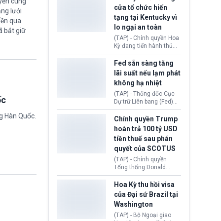
uyến cùng
nhằm duy trì hoạt động
Chủ tịch Gianni Infantino
cửa tổ chức hiến
ng lưới
tiếp tục đối mặt cáo
tạng tại Kentucky vì
buộc dùng sức ép tài
iền qua
lo ngại an toàn
chính để đổi lấy sự ủng
ã bắt giữ
chính trị từ Liên đoàn
(TAP) - Chính quyền Hoa
Bóng đá Jordan. Trước
Kỳ đang tiến hành thủ
áp lực dồn dập, FIFA phải
tục thu hồi chứng nhận
tổ chức cuộc họp khẩn ở
hoạt động của tổ chức
Fed sẵn sàng tăng
Morocco.
hiến tạng Network for
lãi suất nếu lạm phát
Hope (bang Kentucky).
không hạ nhiệt
Nguyên nhân vì đơn vị
này bị cáo buộc có nhiều
(TAP) - Thống đốc Cục
ốc
sai sót nghiêm trọng, vi
Dự trữ Liên bang (Fed)
phạm quy định về an
Lisa Cook nói sẽ ủng hộ
ng Hàn Quốc.
toàn y tế.
tăng lãi suất nếu lạm
Chính quyền Trump
phát ở Hoa Kỳ không tiếp
hoàn trả 100 tỷ USD
tục giảm trong thời gian
tiền thuế sau phán
tới.
quyết của SCOTUS
(TAP) - Chính quyền
Tổng thống Donald
Trump đã hoàn trả
khoảng 100 tỷ USD thuế
Hoa Kỳ thu hồi visa
quan từng thu theo Đạo
của Đại sứ Brazil tại
luật Quyền hạn Kinh tế
Washington
Khẩn cấp Quốc tế
(IEEPA). Động thái này
(TAP) - Bộ Ngoại giao