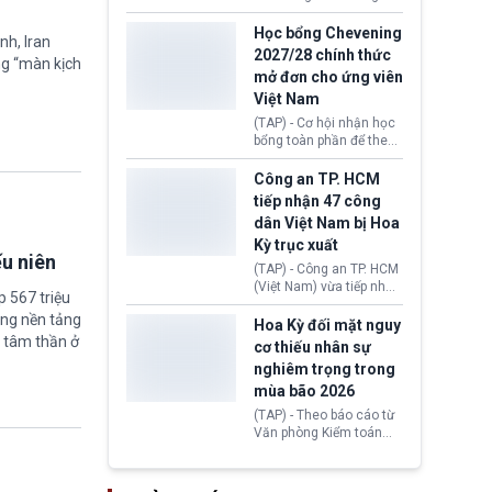
lên lo ngại về việc thực
sớm đạt thỏa thuận với
thi Thỏa thuận Rút khỏi
Iran nhằm mở lại eo biển
Học bổng Chevening
nh, Iran
Liên minh châu Âu
Hormuz, mở đường cho
2027/28 chính thức
(Withdrawal
ng “màn kịch
việc khôi phục hoạt
mở đơn cho ứng viên
Agreement).
động hàng hải. Những
Việt Nam
tín hiệu ngoại giao tích
cực này lập tức tác động
(TAP) - Cơ hội nhận học
đến thị trường năng
bổng toàn phần để theo
lượng, kéo giá dầu thế
học chương trình thạc sĩ
giới lùi sâu xuống dưới
tại Vương quốc Anh đã
Công an TP. HCM
mức 80 USD/thùng.
chính thức quay trở lại.
tiếp nhận 47 công
Học bổng Chevening
dân Việt Nam bị Hoa
2027/28 của Chính phủ
Kỳ trục xuất
Anh vừa mở cổng ứng
ếu niên
tuyển dành riêng ứng
(TAP) - Công an TP. HCM
viên Việt Nam, hỗ trợ
(Việt Nam) vừa tiếp nhận
 567 triệu
toàn bộ chi phí học tập
47 công dân Việt Nam bị
cùng nhiều quyền lợi
ững nền tảng
Hoa Kỳ trục xuất về
Hoa Kỳ đối mặt nguy
trong suốt một năm
nước. Đây là đợt có số
 tâm thần ở
cơ thiếu nhân sự
học.
lượng lớn nhất từ đầu
nghiêm trọng trong
năm 2026 đến nay, phản
mùa bão 2026
ánh xu hướng gia tăng
các trường hợp trục
(TAP) - Theo báo cáo từ
xuất.
Văn phòng Kiểm toán
Chính phủ (GAO), Cơ
quan Quản lý Khẩn cấp
Liên bang (FEMA) thuộc