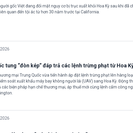
gười gốc Việt đang đối mặt nguy cơ bị trục xuất khỏi Hoa Kỳ sau khi đã 
iên quan đến tội ác từ hơn 30 năm trước tại California.
/2026
c tung “đòn kép” đáp trả các lệnh trừng phạt từ Hoa K
hương mại Trung Quốc vừa tiến hành áp đặt lệnh trừng phạt lên hàng loạ
 kiểm soát xuất khẩu máy bay không người lái (UAV) sang Hoa Kỳ. Động th
 các biện pháp hạn chế thương mại, áp thuế mới cùng lệnh cấm công n
ington.
/2026