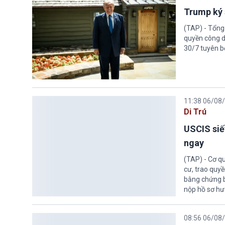
Trump ký 
(TAP) - Tổng
quyền công d
30/7 tuyên b
11:38 06/08
Di Trú
USCIS siế
ngay
(TAP) - Cơ qu
cư, trao quy
bằng chứng bắ
nộp hồ sơ hư
08:56 06/08