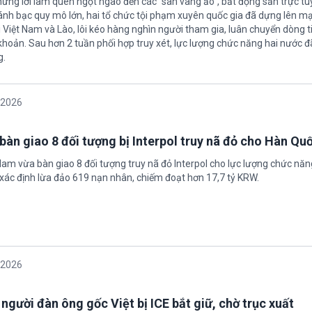
hững lời làm quen ngọt ngào đến các “sàn vàng ảo”, bất động sản trực t
nh bạc quy mô lớn, hai tổ chức tội phạm xuyên quốc gia đã dựng lên mạ
 Việt Nam và Lào, lôi kéo hàng nghìn người tham gia, luân chuyển dòng t
 khoản. Sau hơn 2 tuần phối hợp truy xét, lực lượng chức năng hai nước đ
g.
/2026
bàn giao 8 đối tượng bị Interpol truy nã đỏ cho Hàn Qu
 Nam vừa bàn giao 8 đối tượng truy nã đỏ Interpol cho lực lượng chức nă
xác định lừa đảo 619 nạn nhân, chiếm đoạt hơn 17,7 tỷ KRW.
/2026
 người đàn ông gốc Việt bị ICE bắt giữ, chờ trục xuất