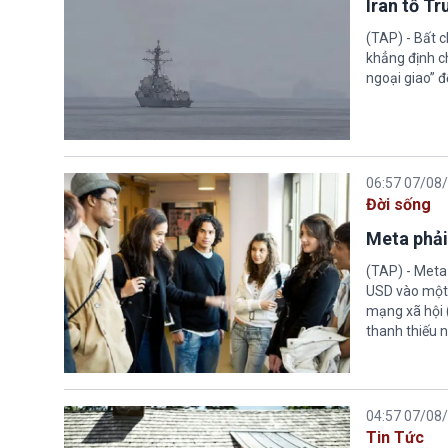
Iran tố T
(TAP) - Bất 
khẳng định c
ngoại giao” đ
06:57 07/08
Đời sống
Meta phải
(TAP) - Meta
USD vào một 
mạng xã hội 
thanh thiếu n
04:57 07/08
Tin Tức