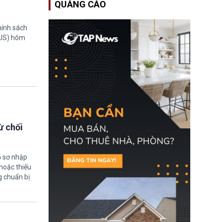
QUẢNG CÁO
Bộ An ninh Nội địa Hoa
Kỳ (DHS) đang đối mặt
nguy cơ thiếu hụt lực
hính sách
lượng trầm trọng. Điều
này cần được đặc biệt
TUS) hôm
chú ý bởi nếu các siêu
bão đổ bộ Hoa Kỳ ở nửa
cuối năm 2026, lực
lượng ứng phó “mỏng”
có thể làm nghẽn công
tác cứu trợ; dẫn đến hệ
thống ứng phó khẩn cấp
quốc gia quá tải.
ừ chối
ồ sơ nhập
hoặc thiếu
g chuẩn bị