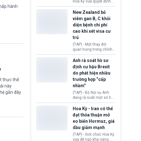
diễn ra sau phán quyết
Hoa Kỳ vừa quyết định
chấp hành
hồi tháng 2 bởi Tòa án
thu hồi thị thực (visa)
Tối cao Hoa Kỳ
của bà Maria Luiza
New Zealand bỏ
(SCOTUS) khi tuyên bố,
Ribeiro Viotti - Đại sứ
viêm gan B, C khỏi
việc áp thuế diện rộng là
Brazil tại Washington.
diện bệnh chi phí
hoàn toàn bất hợp pháp.
Động thái trên diễn ra
cao khi xét visa cư
trong bối cảnh tranh
chấp ngoại giao giữa
trú
chính quyền Tổng thống
(TAP) - Một thay đổi
Donald Trump và chính
quan trọng trong chính
phủ cánh tả Tổng thống
sách nhập cư của New
Brazil Luiz Inácio Lula
Zealand đang mở ra
Anh rà soát hồ sơ
da Silva đang leo thang
thêm cơ hội cho nhiều
định cư hậu Brexit
gay gắt.
ỳ
người muốn định cư. Từ
do phát hiện nhiều
nay, người mắc viêm
trường hợp “cấp
t thực thể
gan B hoặc viêm gan C
sẽ không còn bị mặc
nhầm”
ái này
định không đáp ứng tiêu
ghệ gần đây
(TAP) - Bộ Nội vụ Anh
chuẩn sức khỏe chỉ vì
đang rà soát một số hồ
chi phí điều trị khi nộp hồ
sơ thuộc Chương trình
sơ xin visa cư trú.
Định cư EU (EU
Hoa Kỳ - Iran có thể
Settlement Scheme -
đạt thỏa thuận mở
EUSS) sau khi xác định
eo biển Hormuz, giá
có trường hợp được cấp
dầu giảm mạnh
quy chế cư trú hậu
Brexit “do nhầm lẫn”.
(TAP) - Giới chức Hoa Kỳ
Động thái này làm dấy
vừa để ngỏ khả năng