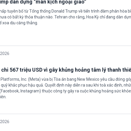
rump dàn dựng “màn kịch ngoại giao”
chấp tuyên bố từ Tổng thống Donald Trump về tiến trình đàm phán hòa bì
hưa có bất kỳ thỏa thuận nào. Tehran cho rằng, Hoa Kỳ chỉ đang dàn dự
ể xoa dịu căng thẳng.
/2026
 chi 567 triệu USD vì gây khủng hoảng tâm lý thanh thi
 Platforms, Inc. (Meta) vừa bị Tòa án bang New Mexico yêu cầu đóng góp
quỹ khắc phục hậu quả. Quyết định này diễn ra sau khi toà xác định, nh
(Facebook, Instagram) thuộc công ty gây ra cuộc khủng hoảng sức khỏe
iên.
/2026