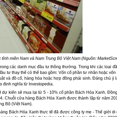
 tỉnh miền Nam và Nam Trung Bộ Việt Nam (Nguồn: MarketScr
t trong các danh mục đầu tư thông thường. Trong khi các loại đ
n đầu tư thay thế có thể bao gồm: Vốn cổ phần tư nhân hoặc vố
uật và đồ cổ, hàng hóa hoặc hợp đồng phái sinh. Đáng chú ý l
o định nghĩa từ Investopedia.
DH dự kiến sẽ mua lại từ 5 - 10% cổ phần Bách Hóa Xanh. Đồng
24. Chuỗi cửa hàng Bách Hóa Xanh được thành lập từ năm 201
ng Bộ (Việt Nam).
àng Bách Hóa Xanh thực tế đã được công ty mẹ - Thế giới di