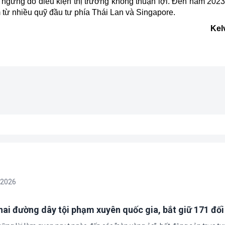
m ngưng do điều kiện thị trường không thuận lợi. Đến năm 2023
m từ nhiều quỹ đầu tư phía Thái Lan và Singapore.
Kel
/2026
 hai đường dây tội phạm xuyên quốc gia, bắt giữ 171 đố