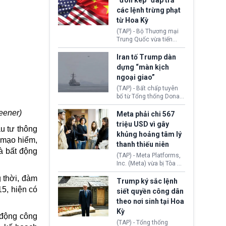
“đòn kép” đáp trả
đến tội ác từ hơn 30
các lệnh trừng phạt
năm trước tại California.
từ Hoa Kỳ
(TAP) - Bộ Thương mại
Trung Quốc vừa tiến
hành áp đặt lệnh trừng
phạt lên hàng loạt thực
Iran tố Trump dàn
thể và siết chặt kiểm
dựng “màn kịch
soát xuất khẩu máy bay
ngoại giao”
không người lái (UAV)
sang Hoa Kỳ. Động thái
(TAP) - Bất chấp tuyên
này nhằm đáp trả các
bố từ Tổng thống Donald
biện pháp hạn chế
Trump về tiến trình đàm
thương mại, áp thuế mới
eener)
phán hòa bình, Iran
Meta phải chi 567
cùng lệnh cấm công
khẳng định chưa có bất
triệu USD vì gây
ầu tư thông
nghệ gần đây từ phía
kỳ thỏa thuận nào.
khủng hoảng tâm lý
Washington.
Tehran cho rằng, Hoa Kỳ
n mạo hiểm,
thanh thiếu niên
chỉ đang dàn dựng “màn
à bất động
kịch ngoại giao” để xoa
(TAP) - Meta Platforms,
dịu căng thẳng.
Inc. (Meta) vừa bị Tòa án
bang New Mexico yêu
 thời, đàm
cầu đóng góp 567 triệu
Trump ký sắc lệnh
USD vào một quỹ khắc
5, hiện có
siết quyền công dân
phục hậu quả. Quyết
theo nơi sinh tại Hoa
định này diễn ra sau khi
Kỳ
toà xác định, những nền
 động công
tảng mạng xã hội
(TAP) - Tổng thống