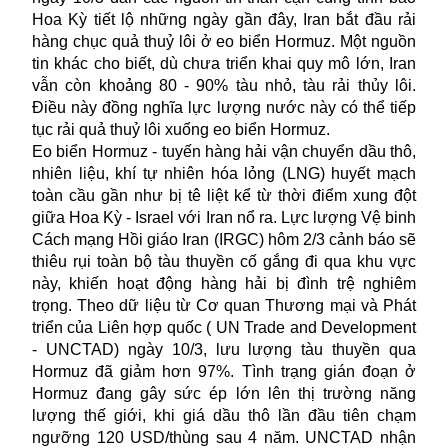
Hoa Kỳ tiết lộ những ngày gần đây, Iran bắt đầu rải
hàng chục quả thuỷ lôi ở eo biển Hormuz. Một nguồn
tin khác cho biết, dù chưa triển khai quy mô lớn, Iran
vẫn còn khoảng 80 - 90% tàu nhỏ, tàu rải thủy lôi.
Điều này đồng nghĩa lực lượng nước này có thể tiếp
tục rải quả thuỷ lôi xuống eo biển Hormuz.
Eo biển Hormuz - tuyến hàng hải vận chuyển dầu thô,
nhiên liệu, khí tự nhiên hóa lỏng (LNG) huyết mạch
toàn cầu gần như bị tê liệt kể từ thời điểm xung đột
giữa Hoa Kỳ - Israel với Iran nổ ra. Lực lượng Vệ binh
Cách mạng Hồi giáo Iran (IRGC) hôm 2/3 cảnh báo sẽ
thiêu rụi toàn bộ tàu thuyền cố gắng đi qua khu vực
này, khiến hoạt động hàng hải bị đình trệ nghiêm
trọng. Theo dữ liệu từ Cơ quan Thương mại và Phát
triển của Liên hợp quốc ( UN Trade and Development
- UNCTAD) ngày 10/3, lưu lượng tàu thuyền qua
Hormuz đã giảm hơn 97%. Tình trạng gián đoạn ở
Hormuz đang gây sức ép lớn lên thị trường năng
lượng thế giới, khi giá dầu thô lần đầu tiên chạm
ngưỡng 120 USD/thùng sau 4 năm. UNCTAD nhận