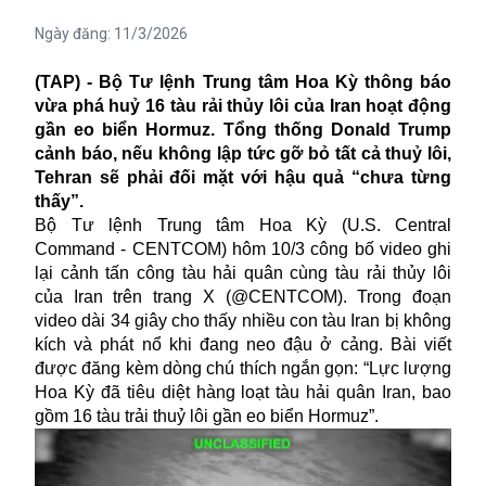
Ngày đăng:
11/3/2026
(TAP) - Bộ Tư lệnh Trung tâm Hoa Kỳ thông báo
vừa phá huỷ 16 tàu rải thủy lôi của Iran hoạt động
gần eo biển Hormuz. Tổng thống Donald Trump
cảnh báo, nếu không lập tức gỡ bỏ tất cả thuỷ lôi,
Tehran sẽ phải đối mặt với hậu quả “chưa từng
thấy”.
Bộ Tư lệnh Trung tâm Hoa Kỳ (U.S. Central
Command - CENTCOM) hôm 10/3 công bố video ghi
lại cảnh tấn công tàu hải quân cùng tàu rải thủy lôi
của Iran trên trang X (@CENTCOM). Trong đoạn
video dài 34 giây cho thấy nhiều con tàu Iran bị không
kích và phát nổ khi đang neo đậu ở cảng. Bài viết
được đăng kèm dòng chú thích ngắn gọn: “Lực lượng
Hoa Kỳ đã tiêu diệt hàng loạt tàu hải quân Iran, bao
gồm 16 tàu trải thuỷ lôi gần eo biển Hormuz”.