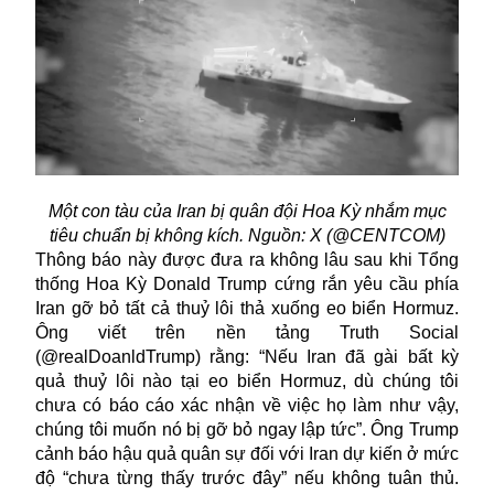
Một con tàu của Iran bị quân đội Hoa Kỳ nhắm mục
tiêu chuẩn bị không kích. Nguồn: X (@CENTCOM)
Thông báo này được đưa ra không lâu sau khi Tổng
thống Hoa Kỳ Donald Trump cứng rắn yêu cầu phía
Iran gỡ bỏ tất cả thuỷ lôi thả xuống eo biển Hormuz.
Ông viết trên nền tảng Truth Social
(@realDoanldTrump) rằng: “Nếu Iran đã gài bất kỳ
quả thuỷ lôi nào tại eo biển Hormuz, dù chúng tôi
chưa có báo cáo xác nhận về việc họ làm như vậy,
chúng tôi muốn nó bị gỡ bỏ ngay lập tức”. Ông Trump
cảnh báo hậu quả quân sự đối với Iran dự kiến ở mức
độ “chưa từng thấy trước đây” nếu không tuân thủ.