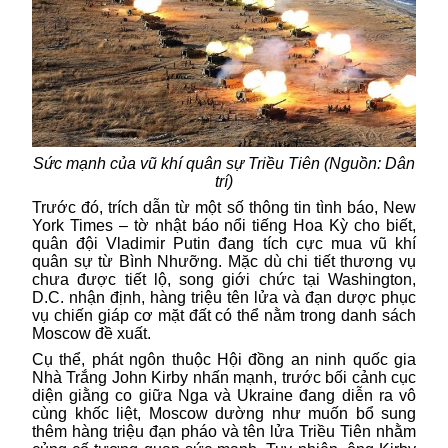
Sức mạnh của vũ khí quân sự Triều Tiên (Nguồn: Dân
trí)
Trước đó, trích dẫn từ một số thông tin tình báo, New
York Times – tờ nhật báo nổi tiếng Hoa Kỳ cho biết,
quân đội Vladimir Putin đang tích cực mua vũ khí
quân sự từ Bình Nhưỡng. Mặc dù chi tiết thương vụ
chưa được tiết lộ, song giới chức tại Washington,
D.C. nhận định, hàng triệu tên lửa và đạn dược phục
vụ chiến giáp cơ mặt đất có thể nằm trong danh sách
Moscow đề xuất.
Cụ thể, phát ngôn thuộc Hội đồng an ninh quốc gia
Nhà Trắng John Kirby nhấn mạnh, trước bối cảnh cục
diện giằng co giữa Nga và Ukraine đang diễn ra vô
cùng khốc liệt, Moscow dường như muốn bổ sung
thêm hàng triệu đạn pháo và tên lửa Triều Tiên nhằm