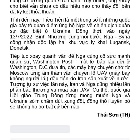
củng cố tương quan sức mạnh. Tuy nhiên, ông Kirby
cho biết vẫn chưa có dấu hiệu nào cho thấy đôi bên
đã ký kết thỏa thuận.
Tính đến nay, Triều Tiên là một trong số ít những quốc
gia bày tỏ quan điểm ủng hộ Nga về chiến dịch quân
sự đặc biệt ở Ukraine. Đồng thời, vào ngày
13/7/2022, Bình Nhưỡng cũng nối bước Nga - Syria
công nhận độc lập hai khu vực ly khai Lugansk,
Donetsk.
Tiếp tục xoay quanh vấn đề Nga củng cố sức mạnh
quân sự, Washington Post – một tờ báo lâu đời ở
Washington, D.C đưa tin, các máy bay chuyên chở từ
Moscow từng âm thầm vận chuyển lô UAV (máy bay
không người lái) đầu tiên do Iran sản xuất về nước.
Tương tự sự việc lần này, Iran và Nga cũng nhiều lần
phản bác thương vụ mua bán UAV. Cụ thể, quốc gia
Hồi giáo Trung Đông từng mong muốn Nga và
Ukraine sớm chấm dứt xung đột, đồng thời tuyên bố
sẽ không hỗ trợ bất cứ bên nào.
Thái Sơn (TH)