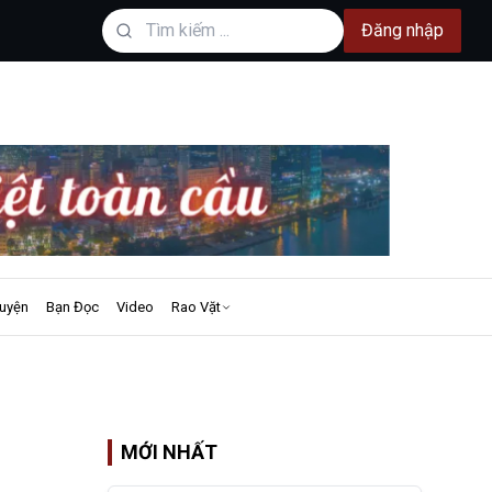
Đăng nhập
uyện
Bạn Đọc
Video
Rao Vặt
MỚI NHẤT