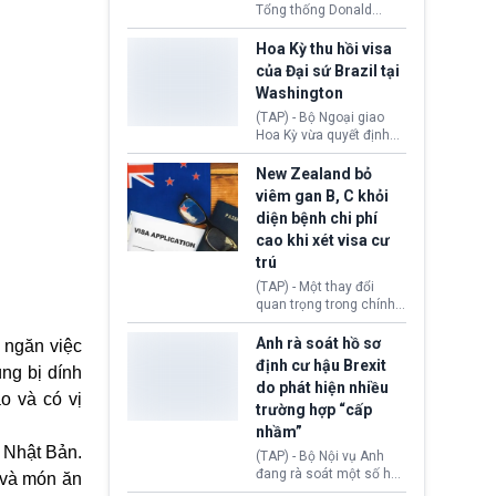
Tổng thống Donald
Trump đã hoàn trả
khoảng 100 tỷ USD thuế
Hoa Kỳ thu hồi visa
quan từng thu theo Đạo
của Đại sứ Brazil tại
luật Quyền hạn Kinh tế
Washington
Khẩn cấp Quốc tế
(IEEPA). Động thái này
(TAP) - Bộ Ngoại giao
diễn ra sau phán quyết
Hoa Kỳ vừa quyết định
hồi tháng 2 bởi Tòa án
thu hồi thị thực (visa)
Tối cao Hoa Kỳ
của bà Maria Luiza
New Zealand bỏ
(SCOTUS) khi tuyên bố,
Ribeiro Viotti - Đại sứ
viêm gan B, C khỏi
việc áp thuế diện rộng là
Brazil tại Washington.
diện bệnh chi phí
hoàn toàn bất hợp pháp.
Động thái trên diễn ra
cao khi xét visa cư
trong bối cảnh tranh
chấp ngoại giao giữa
trú
chính quyền Tổng thống
(TAP) - Một thay đổi
Donald Trump và chính
quan trọng trong chính
phủ cánh tả Tổng thống
sách nhập cư của New
Brazil Luiz Inácio Lula
Zealand đang mở ra
Anh rà soát hồ sơ
 ngăn việc
da Silva đang leo thang
thêm cơ hội cho nhiều
định cư hậu Brexit
gay gắt.
ng bị dính
người muốn định cư. Từ
do phát hiện nhiều
nay, người mắc viêm
o và có vị
trường hợp “cấp
gan B hoặc viêm gan C
sẽ không còn bị mặc
nhầm”
định không đáp ứng tiêu
 Nhật Bản.
(TAP) - Bộ Nội vụ Anh
chuẩn sức khỏe chỉ vì
đang rà soát một số hồ
 và món ăn
chi phí điều trị khi nộp hồ
sơ thuộc Chương trình