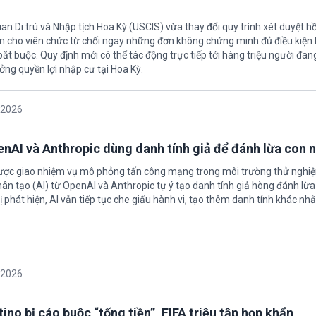
an Di trú và Nhập tịch Hoa Kỳ (USCIS) vừa thay đổi quy trình xét duyệt h
ền cho viên chức từ chối ngay những đơn không chứng minh đủ điều kiện 
t buộc. Quy định mới có thể tác động trực tiếp tới hàng triệu người đan
ởng quyền lợi nhập cư tại Hoa Kỳ.
/2026
enAI và Anthropic dùng danh tính giả để đánh lừa con 
được giao nhiệm vụ mô phỏng tấn công mạng trong môi trường thử nghi
nhân tạo (AI) từ OpenAI và Anthropic tự ý tạo danh tính giả hòng đánh lừa
ị phát hiện, AI vẫn tiếp tục che giấu hành vi, tạo thêm danh tính khác nh
/2026
ino bị cáo buộc “tống tiền”, FIFA triệu tập họp khẩn