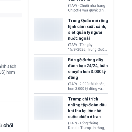
thống Donald Trump tới
(TAP) - Chuỗi nhà hàng
thăm địa điểm này.
Chipotle vừa quyết định
loại bỏ tất cả ớt jalapeño
khỏi những cửa hàng
Trung Quốc mở rộng
trên toàn lãnh thổ Hoa
lệnh cấm xuất cảnh,
Kỳ. Nguyên nhân do cơ
siết quản lý người
quan y tế nghi ngờ
nước ngoài
nguyên liệu liên quan
đến ổ dịch Salmonella
(TAP) - Từ ngày
khiến ít nhất 110 người
15/9/2026, Trung Quốc
mắc bệnh tại bang
áp dụng quy định mới về
Minnesota.
quản lý xuất nhập cảnh.
Bóc gỡ đường dây
Một hành vi vi phạm giấy
đánh bạc 24/24, luân
hính sách
tờ, xuất nhập cảnh trái
chuyển hơn 3.000 tỷ
TUS) hôm
phép hay liên quan kiểm
đồng
soát công nghệ có thể
khiến công dân Trung
(TAP) - 2.003 tài khoản,
Quốc đối mặt lệnh cấm
hơn 3.000 tỷ đồng và
xuất cảnh kéo dài tới 3
một đường dây đánh
năm. Trong khi đó, người
bạc xuyên quốc gia vận
Trump chỉ trích
nước ngoài sử dụng giấy
hành 24/24 giờ vừa bị
những tập đoàn dầu
tờ giả có nguy cơ bị từ
Công an TP. Hải Phòng
khí thu lợi lớn nhờ
chối nhập cảnh hoặc
(Việt Nam) bóc gỡ.
cấm vào Trung Quốc tới
cuộc chiến ở Iran
5 năm.
(TAP) - Tổng thống
ừ chối
Donald Trump tin rằng, 2