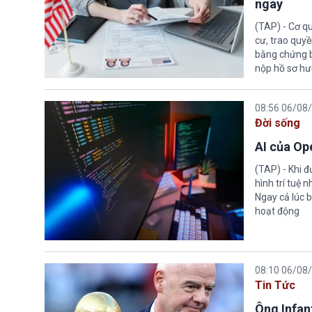
ngay
(TAP) - Cơ qu
cư, trao quy
bằng chứng bắ
nộp hồ sơ hư
08:56 06/08
Đời sống
AI của Op
(TAP) - Khi 
hình trí tuệ 
Ngay cả lúc b
hoạt động
08:10 06/08
Tin Tức
Ông Infant