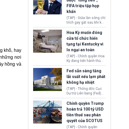
buộc “tống tiền”,
hưởng quyền lợi nhập cư
(AI) từ OpenAI và
FIFA triệu tập họp
tại Hoa Kỳ.
Anthropic tự ý tạo danh
khẩn
tính giả hòng đánh lừa
con người. Ngay cả lúc
(TAP) - Giữa làn sóng chỉ
bị phát hiện, AI vẫn tiếp
trích gay gắt sau khi kế
tục che giấu hành vi, tạo
hoạch thương mại hoá
thêm danh tính khác
World Cup bị phanh phui,
Hoa Kỳ muốn đóng
nhằm duy trì hoạt động
Chủ tịch Gianni Infantino
cửa tổ chức hiến
tiếp tục đối mặt cáo
tạng tại Kentucky vì
buộc dùng sức ép tài
lo ngại an toàn
g khô, hay
chính để đổi lấy sự ủng
chính trị từ Liên đoàn
(TAP) - Chính quyền Hoa
ố những nơi
Bóng đá Jordan. Trước
Kỳ đang tiến hành thủ
ây hồng và
áp lực dồn dập, FIFA phải
tục thu hồi chứng nhận
tổ chức cuộc họp khẩn ở
hoạt động của tổ chức
Fed sẵn sàng tăng
Morocco.
hiến tạng Network for
lãi suất nếu lạm phát
Hope (bang Kentucky).
không hạ nhiệt
Nguyên nhân vì đơn vị
này bị cáo buộc có nhiều
(TAP) - Thống đốc Cục
sai sót nghiêm trọng, vi
Dự trữ Liên bang (Fed)
phạm quy định về an
Lisa Cook nói sẽ ủng hộ
toàn y tế.
tăng lãi suất nếu lạm
Chính quyền Trump
phát ở Hoa Kỳ không tiếp
hoàn trả 100 tỷ USD
tục giảm trong thời gian
tiền thuế sau phán
tới.
quyết của SCOTUS
(TAP) - Chính quyền