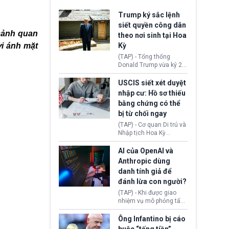
Trump ký sắc lệnh
siết quyền công dân
cảnh quan
theo nơi sinh tại Hoa
i ánh mặt
Kỳ
(TAP) - Tổng thống
Donald Trump vừa ký 2
sắc lệnh hành pháp mới
nhằm siết chặt chính
USCIS siết xét duyệt
sách quyền công dân
nhập cư: Hồ sơ thiếu
theo nơi sinh. Động thái
bằng chứng có thể
diễn ra sau khi Tòa án
bị từ chối ngay
Tối cao Hoa Kỳ
(SCOTUS) hôm 30/7
(TAP) - Cơ quan Di trú và
tuyên bố bác bỏ, ngăn
Nhập tịch Hoa Kỳ
chính quyền thực hiện
(USCIS) vừa thay đổi quy
chính sách này.
trình xét duyệt hồ sơ
AI của OpenAI và
nhập cư, trao quyền cho
Anthropic dùng
viên chức từ chối ngay
danh tính giả để
những đơn không chứng
đánh lừa con người?
minh đủ điều kiện hoặc
thiếu bằng chứng bắt
(TAP) - Khi được giao
buộc. Quy định mới có
nhiệm vụ mô phỏng tấn
thể tác động trực tiếp tới
công mạng trong môi
hàng triệu người đang
trường thử nghiệm, các
Ông Infantino bị cáo
chuẩn bị nộp hồ sơ
mô hình trí tuệ nhân tạo