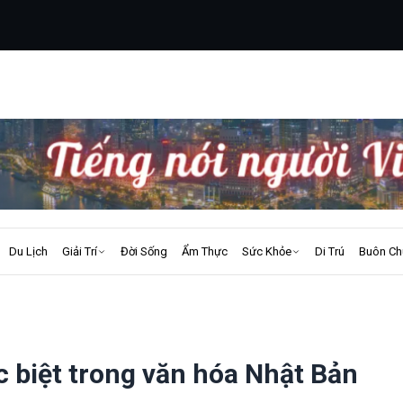
Du Lịch
Giải Trí
Đời Sống
Ẩm Thực
Sức Khỏe
Di Trú
Buôn Ch
 biệt trong văn hóa Nhật Bản