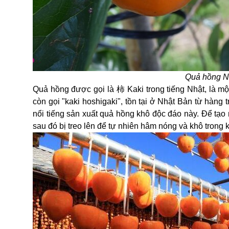
Quả hồng N
Quả hồng được gọi là
柿
Kaki trong tiếng Nhật, là m
còn gọi "kaki hoshigaki", tồn tại ở Nhật Bản từ hàng
nổi tiếng sản xuất quả hồng khô độc đáo này. Để tạ
sau đó bị treo lên để tự nhiên hâm nóng và khô trong k