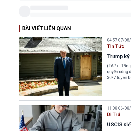
BÀI VIẾT LIÊN QUAN
04:57 07/08
Tin Tức
Trump ký 
(TAP) - Tổng
quyền công d
30/7 tuyên b
11:38 06/08
Di Trú
USCIS siế