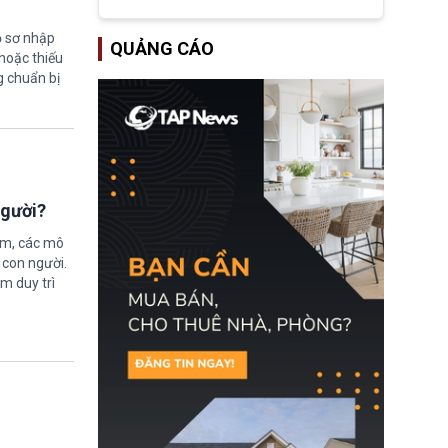
tập đoàn dầu khí
ExxonMobil và Chevron
đã thu về lợi nhuận quá
ồ sơ nhập
QUẢNG CÁO
lớn nhờ giá dầu tăng
hoặc thiếu
mạnh suốt thời gian Hoa
g chuẩn bị
Kỳ xảy ra xung đột ở
Iran. Trên cơ sở đó, lãnh
đạo Nhà Trắng kêu gọi
các doanh nghiệp cần
giảm giá bán cho người
tiêu dùng.
người?
ệm, các mô
 con người.
ằm duy trì