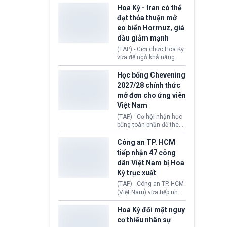
sơ xin visa cư trú.
Định cư EU (EU
Hoa Kỳ - Iran có thể
Settlement Scheme -
đạt thỏa thuận mở
EUSS) sau khi xác định
eo biển Hormuz, giá
có trường hợp được cấp
dầu giảm mạnh
quy chế cư trú hậu
Brexit “do nhầm lẫn”.
(TAP) - Giới chức Hoa Kỳ
Động thái này làm dấy
vừa để ngỏ khả năng
lên lo ngại về việc thực
sớm đạt thỏa thuận với
thi Thỏa thuận Rút khỏi
Iran nhằm mở lại eo biển
Học bổng Chevening
Liên minh châu Âu
Hormuz, mở đường cho
2027/28 chính thức
(Withdrawal
việc khôi phục hoạt
mở đơn cho ứng viên
Agreement).
động hàng hải. Những
Việt Nam
tín hiệu ngoại giao tích
cực này lập tức tác động
(TAP) - Cơ hội nhận học
đến thị trường năng
bổng toàn phần để theo
lượng, kéo giá dầu thế
học chương trình thạc sĩ
giới lùi sâu xuống dưới
tại Vương quốc Anh đã
Công an TP. HCM
mức 80 USD/thùng.
chính thức quay trở lại.
tiếp nhận 47 công
Học bổng Chevening
dân Việt Nam bị Hoa
2027/28 của Chính phủ
Kỳ trục xuất
Anh vừa mở cổng ứng
tuyển dành riêng ứng
(TAP) - Công an TP. HCM
viên Việt Nam, hỗ trợ
(Việt Nam) vừa tiếp nhận
toàn bộ chi phí học tập
47 công dân Việt Nam bị
cùng nhiều quyền lợi
Hoa Kỳ trục xuất về
Hoa Kỳ đối mặt nguy
trong suốt một năm
nước. Đây là đợt có số
cơ thiếu nhân sự
học.
lượng lớn nhất từ đầu