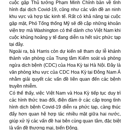
cuộc gặp Thủ tướng Phạm Minh Chính bàn về tình
hình đại dịch Covid-19, cũng như các vấn đề an ninh
khu vực và hợp tác kinh tế. Rất có khả năng tại cuộc
gặp mặt, Phó Tổng thống Mỹ sẽ đề cập những khoản
viện trợ mà Washington có thể dành cho Việt Nam khi
cuộc khủng hoảng y tế đang diễn ra hết sức phức tạp
tại đây.
Ngoài ra, bà Harris còn dự kiến sẽ tham dự lễ khánh
thành văn phòng của Trung tâm Kiểm soát và phòng
ngừa dịch bệnh (CDC) của Hoa Kỳ tại Hà Nội. Đây là
văn phòng khu vực của CDC Hoa Kỳ tại Đông Nam Á
nhằm giải quyết các vấn đề liên quan đến các bệnh
truyền nhiễm.
Có thể thấy, việc Việt Nam và Hoa Kỳ tiếp tục duy trì
các hình thức trao đổi, điện đàm ở các cấp trong tình
hình dịch bệnh Covid-19 diễn ra phức tạp, càng thúc
đẩy hơn quan hệ hợp tác nhiều mặt giữa hai nước,
giúp xử lý các vấn đề hai bên cùng quan tâm, đặc biệt
là vấn đề thương mại, biển Đông.