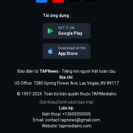
Tải ứng dụng :
GET IT ON
Google Play
Download on the
App Store
Báo điện tử
TAPNews
- Tiếng nói người Việt toàn cầu
Địa chỉ:
US Office: 7280 Spring Flower Ave, Las Vegas, NV 89117
© 1997-2024. Toàn bộ bản quyền thuộc TAPMediaInc
Giới thiệu
Chính sách bảo mật
Liên hệ:
Điện thoại: +13605050505
Email:
contact.tapnews@gmail.com
Website: tapmediainc.com