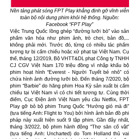
Nền tảng phát sóng FPT Play khẳng định gỡ vĩnh viễn
toàn bộ nội dung phim khỏi hệ thống. Nguồn:
Facebook “FPT Play”
Việc Trung Quốc lồng ghép “đường lưỡi bò” vào sản
phẩm văn hóa như phim ảnh, trò chơi, bản đồ,...
không phải mới. Trước đó, từng có nhiều tác phẩm
tương tự bị cấm chiếu hoặc
xử phạt
tại Việt Nam. Cụ
thể, tháng 12/2019, Bộ VHTT&DL phạt Công ty TNHH
CJ CGV Việt Nam 170 triệu đồng vì nhập khẩu bộ
phim hoạt hình “Everest - Người Tuyết bé nhỏ” có
chứa hình ảnh đường lưỡi bò. Đến tháng 7/2020, bộ
phim “Barbie” do hãng phim Hoa Kỳ sản xuất bị cấm
chiếu tại Việt Nam vì có chi tiết tương tự. Cùng thời
điểm, Cục Điện ảnh Việt Nam yêu cầu Netflix, FPT
Play gỡ bỏ bộ phim Trung Quốc “Hướng gió mà đi”
(tựa tiếng Anh: Flight to You) bởi hình ảnh bản đồ phi
pháp này xuất hiện suốt 9 tập phim. Gần đây nhất,
tháng 3/2022, bộ phim hành động “Thợ săn cổ vật”
(tựa tiếng Anh: Uncharted) do Tom Holland thủ vai