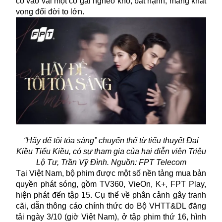
cô vào vai một cô gái nghèo khổ, bất hạnh, mang khát
vọng đổi đời to lớn.
“Hãy để tôi tỏa sáng” chuyển thể từ tiểu thuyết Đại
Kiều Tiểu Kiều, có sự tham gia của hai diễn viên Triệu
Lộ Tư, Trần Vỹ Đình. Nguồn: FPT Telecom
Tại Việt Nam, bộ phim được một số nền tảng mua bản
quyền phát sóng, gồm TV360, VieOn, K+, FPT Play,
hiện phát đến tập 15. Cụ thể về phân cảnh gây tranh
cãi, dẫn thông cáo chính thức do Bộ VHTT&DL đăng
tải ngày 3/10 (giờ Việt Nam), ở tập phim thứ 16, hình