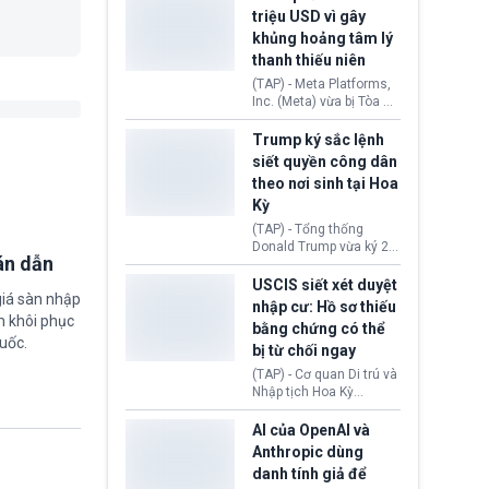
cùng lệnh cấm công
khẳng định chưa có bất
triệu USD vì gây
nghệ gần đây từ phía
kỳ thỏa thuận nào.
khủng hoảng tâm lý
Washington.
Tehran cho rằng, Hoa Kỳ
thanh thiếu niên
chỉ đang dàn dựng “màn
kịch ngoại giao” để xoa
(TAP) - Meta Platforms,
dịu căng thẳng.
Inc. (Meta) vừa bị Tòa án
bang New Mexico yêu
cầu đóng góp 567 triệu
Trump ký sắc lệnh
USD vào một quỹ khắc
siết quyền công dân
phục hậu quả. Quyết
theo nơi sinh tại Hoa
định này diễn ra sau khi
Kỳ
toà xác định, những nền
tảng mạng xã hội
(TAP) - Tổng thống
(Facebook, Instagram)
Donald Trump vừa ký 2
thuộc công ty gây ra
án dẫn
sắc lệnh hành pháp mới
cuộc khủng hoảng sức
nhằm siết chặt chính
USCIS siết xét duyệt
khỏe tâm thần ở thanh
giá sàn nhập
sách quyền công dân
nhập cư: Hồ sơ thiếu
thiếu niên.
theo nơi sinh. Động thái
m khôi phục
bằng chứng có thể
diễn ra sau khi Tòa án
uốc.
bị từ chối ngay
Tối cao Hoa Kỳ
(SCOTUS) hôm 30/7
(TAP) - Cơ quan Di trú và
tuyên bố bác bỏ, ngăn
Nhập tịch Hoa Kỳ
chính quyền thực hiện
(USCIS) vừa thay đổi quy
chính sách này.
trình xét duyệt hồ sơ
AI của OpenAI và
nhập cư, trao quyền cho
Anthropic dùng
viên chức từ chối ngay
danh tính giả để
những đơn không chứng