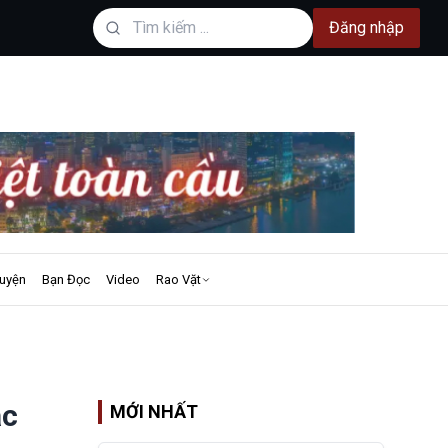
Đăng nhập
uyện
Bạn Đọc
Video
Rao Vặt
ắc
MỚI NHẤT