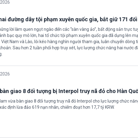
/2026
 hai đường dây tội phạm xuyên quốc gia, bắt giữ 171 đố
hững lời làm quen ngọt ngào đến các “sàn vàng ảo”, bất động sản trực t
nh bạc quy mô lớn, hai tổ chức tội phạm xuyên quốc gia đã dựng lên mạ
 Việt Nam và Lào, lôi kéo hàng nghìn người tham gia, luân chuyển dòng t
 khoản. Sau hơn 2 tuần phối hợp truy xét, lực lượng chức năng hai nước đ
g.
/2026
bàn giao 8 đối tượng bị Interpol truy nã đỏ cho Hàn Qu
 Nam vừa bàn giao 8 đối tượng truy nã đỏ Interpol cho lực lượng chức nă
xác định lừa đảo 619 nạn nhân, chiếm đoạt hơn 17,7 tỷ KRW.