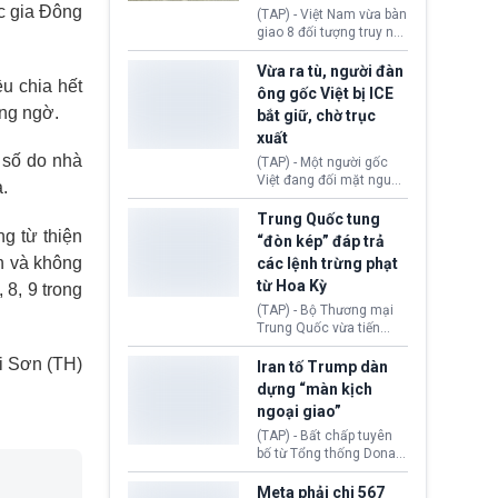
động tại Việt Nam và
ốc gia Đông
(TAP) - Việt Nam vừa bàn
Lào, lôi kéo hàng nghìn
giao 8 đối tượng truy nã
người tham gia, luân
đỏ Interpol cho lực lượng
chuyển dòng tiền qua
chức năng Hàn Quốc.
Vừa ra tù, người đàn
nhiều lớp tài khoản. Sau
ều chia hết
Nhóm này bị xác định
ông gốc Việt bị ICE
hơn 2 tuần phối hợp truy
lừa đảo 619 nạn nhân,
ng ngờ.
bắt giữ, chờ trục
xét, lực lượng chức năng
chiếm đoạt hơn 17,7 tỷ
hai nước đã bắt giữ 171
xuất
KRW.
đối tượng.
 số do nhà
(TAP) - Một người gốc
Việt đang đối mặt nguy
.
cơ bị trục xuất khỏi Hoa
Kỳ sau khi đã chấp hành
Trung Quốc tung
xong bản án liên quan
g từ thiện
“đòn kép” đáp trả
đến tội ác từ hơn 30
h và không
các lệnh trừng phạt
năm trước tại California.
từ Hoa Kỳ
 8, 9 trong
(TAP) - Bộ Thương mại
Trung Quốc vừa tiến
hành áp đặt lệnh trừng
i Sơn (TH)
phạt lên hàng loạt thực
Iran tố Trump dàn
thể và siết chặt kiểm
dựng “màn kịch
soát xuất khẩu máy bay
ngoại giao”
không người lái (UAV)
sang Hoa Kỳ. Động thái
(TAP) - Bất chấp tuyên
này nhằm đáp trả các
bố từ Tổng thống Donald
biện pháp hạn chế
Trump về tiến trình đàm
thương mại, áp thuế mới
phán hòa bình, Iran
Meta phải chi 567