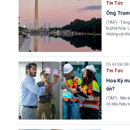
Tin Tức
Ông Trump
(TAP) - Tổng
bị phá hoại.
những cá nhâ
05:44 08/08
Tin Tức
Hoa Kỳ mấ
ổn?
(TAP) - Nền k
có dấu hiệu s