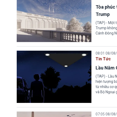
Tòa phúc 
Trump
(TAP) - Một 
Trump không 
Cánh Đông N
08:01 08/08
Tin Tức
Lầu Năm G
(TAP) - Lầu 
hiện tượng b
từ nhiều cơ 
và Bộ Ngoại 
07:05 08/08