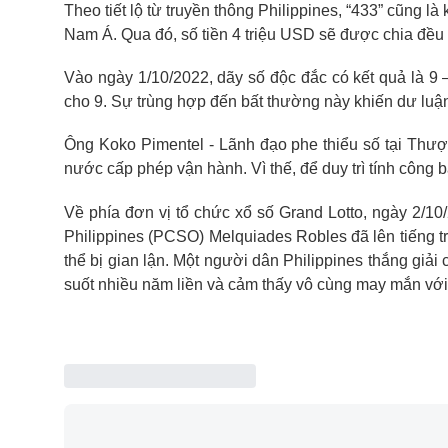
Theo tiết lộ từ truyền thông
Philippines
, “433” cũng là
Nam Á. Qua đó, số tiền 4 triệu USD sẽ được chia đều
Vào ngày 1/10/2022, dãy số độc đắc có kết quả là 9 –
cho 9. Sự trùng hợp đến bất thường này khiến dư luận
Ông Koko Pimentel - Lãnh đạo phe thiểu số tại Thượn
nước cấp phép vận hành. Vì thế, để duy trì tính công 
Về phía đơn vị tổ chức xổ số Grand Lotto, ngày 2/1
Philippines (PCSO) Melquiades Robles đã lên tiếng t
thể bị gian lận. Một người dân Philippines thắng giải c
suốt nhiều năm liền và cảm thấy vô cùng may mắn với 