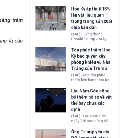
Hoa Kỳ áp thuế 15%
lên vật liệu quan
 hàng trăm
trọng trong sản xuất
chip bán dẫn
(TAP) - Tổng thống
Donald Trump vừa ký
ang là câu
sắc lệnh áp thuế bổ
sung 15% cùng cơ chế
Tòa phúc thẩm Hoa
giá sàn nhập khẩu
Kỳ bác quyền xây
nghiêm ngặt đối với
phòng khiêu vũ Nhà
polysilicon và các sản
Trắng của Trump
phẩm hạ nguồn. Quyết
định này nhằm khôi
(TAP) - Một tòa phúc
phục chuỗi cung ứng
thẩm liên bang Hoa Kỳ
công nghệ, năng lượng
vừa phán quyết, chính
mặt trời nội địa trước sự
quyền Tổng thống
Lầu Năm Góc công
thống trị của Trung
Donald Trump không có
bố thêm hồ sơ về vật
Quốc.
quyền tự ý xây phòng
thể bay chưa xác
khiêu vũ mới rộng
định
khoảng 90.000 feet
vuông tại khu vực Cánh
(TAP) - Lầu Năm Góc
Đông Nhà Trắng.
ngày 7/8 vừa công bố
thêm 41 hồ sơ liên quan
đến UFO hay còn được
Ông Trump yêu cầu
gọi là hiện tượng bất