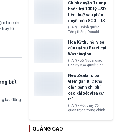
toàn y tế.
tăng lãi suất nếu lạm
Chính quyền Trump
phát ở Hoa Kỳ không tiếp
hoàn trả 100 tỷ USD
tục giảm trong thời gian
tiền thuế sau phán
tới.
quyết của SCOTUS
iệm Lincoln
(TAP) - Chính quyền
 truy tố
Tổng thống Donald
Trump đã hoàn trả
khoảng 100 tỷ USD thuế
Hoa Kỳ thu hồi visa
quan từng thu theo Đạo
của Đại sứ Brazil tại
luật Quyền hạn Kinh tế
Washington
Khẩn cấp Quốc tế
(IEEPA). Động thái này
(TAP) - Bộ Ngoại giao
diễn ra sau phán quyết
Hoa Kỳ vừa quyết định
hồi tháng 2 bởi Tòa án
thu hồi thị thực (visa)
Tối cao Hoa Kỳ
của bà Maria Luiza
New Zealand bỏ
(SCOTUS) khi tuyên bố,
Ribeiro Viotti - Đại sứ
ang bất
viêm gan B, C khỏi
việc áp thuế diện rộng là
Brazil tại Washington.
diện bệnh chi phí
hoàn toàn bất hợp pháp.
Động thái trên diễn ra
cao khi xét visa cư
trong bối cảnh tranh
chấp ngoại giao giữa
trú
ờng lao động
chính quyền Tổng thống
(TAP) - Một thay đổi
Donald Trump và chính
quan trọng trong chính
phủ cánh tả Tổng thống
sách nhập cư của New
Brazil Luiz Inácio Lula
Zealand đang mở ra
da Silva đang leo thang
thêm cơ hội cho nhiều
gay gắt.
QUẢNG CÁO
người muốn định cư. Từ