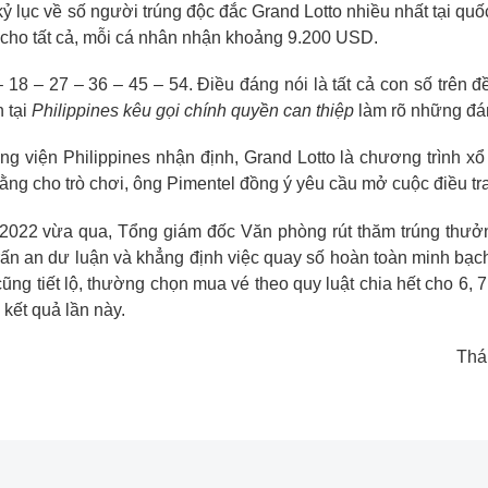
 kỷ lục về số người trúng độc đắc Grand Lotto nhiều nhất tại qu
 cho tất cả, mỗi cá nhân nhận khoảng 9.200 USD.
 18 – 27 – 36 – 45 – 54. Điều đáng nói là tất cả con số trên đ
 tại
Philippines kêu gọi chính quyền can thiệp
làm rõ những đá
g viện Philippines nhận định, Grand Lotto là chương trình xổ
bằng cho trò chơi, ông Pimentel đồng ý yêu cầu mở cuộc điều tra
0/2022 vừa qua, Tổng giám đốc Văn phòng rút thăm trúng thưởn
rấn an dư luận và khẳng định việc quay số hoàn toàn minh bạc
ũng tiết lộ, thường chọn mua vé theo quy luật chia hết cho 6, 7,
kết quả lần này.
Thá