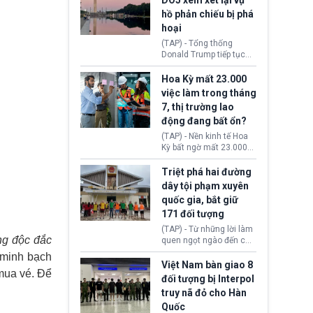
DOJ xem xét lại vụ
thường chưa xác định
hồ phản chiếu bị phá
(UAP). Những tài liệu này
hoại
bao gồm hình ảnh,
video, báo cáo từ nhiều
(TAP) - Tổng thống
cơ quan khác nhau như
Donald Trump tiếp tục
Cục Điều tra Liên bang
cho rằng, hồ phản chiếu
(FBI), Cơ quan Tình báo
trước Đài tưởng niệm
Hoa Kỳ mất 23.000
Trung ương (CIA) và Bộ
Lincoln bị phá hoại. Lãnh
việc làm trong tháng
Ngoại giao (DOS).
đạo Nhà Trắng yêu cầu
7, thị trường lao
Bộ Tư pháp (DOJ) xem
động đang bất ổn?
xét lại quyết định hủy
truy tố những cá nhân bị
(TAP) - Nền kinh tế Hoa
nghi ngờ làm hư hại
Kỳ bất ngờ mất 23.000
công trình.
việc làm vào tháng 7,
cho thấy thị trường lao
Triệt phá hai đường
động có dấu hiệu suy
dây tội phạm xuyên
yếu sau thời gian duy trì
quốc gia, bắt giữ
tương đối ổn định suốt
171 đối tượng
nửa năm 2026.
(TAP) - Từ những lời làm
ng độc đắc
quen ngọt ngào đến các
“sàn vàng ảo”, bất động
 minh bạch
sản trực tuyến cùng
Việt Nam bàn giao 8
 mua vé. Để
đường dây đánh bạc quy
đối tượng bị Interpol
mô lớn, hai tổ chức tội
truy nã đỏ cho Hàn
phạm xuyên quốc gia đã
Quốc
dựng lên mạng lưới hoạt