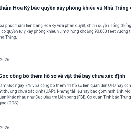
thẩm Hoa Kỳ bác quyền xây phòng khiêu vũ Nhà Trắng 
tòa phúc thẩm liên bang Hoa Kỳ vừa phán quyết, chính quyền Tổng thốn
có quyền tự ý xây phòng khiêu vũ mới rộng khoảng 90.000 feet vuông t
hà Trắng.
/2026
óc công bố thêm hồ sơ về vật thể bay chưa xác định
Năm Góc ngày 7/8 vừa công bố thêm 41 hồ sơ liên quan đến UFO hay còn 
ất thường chưa xác định (UAP). Những tài liệu này bao gồm hình ảnh, vid
quan khác nhau như Cục Điều tra Liên bang (FBI), Cơ quan Tình báo Trun
giao (DOS).
/2026