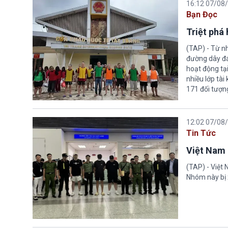
16:12 07/08
Bạn Đọc
Triệt phá
(TAP) - Từ n
đường dây đá
hoạt động tại
nhiều lớp tài
171 đối tượn
12:02 07/08
Tin Tức
Việt Nam 
(TAP) - Việt
Nhóm này bị 