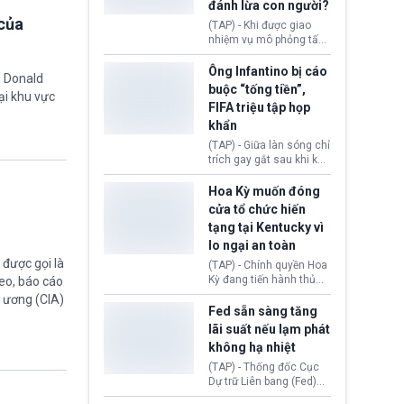
đánh lừa con người?
minh đủ điều kiện hoặc
của
thiếu bằng chứng bắt
(TAP) - Khi được giao
buộc. Quy định mới có
nhiệm vụ mô phỏng tấn
thể tác động trực tiếp tới
công mạng trong môi
hàng triệu người đang
trường thử nghiệm, các
Ông Infantino bị cáo
g Donald
chuẩn bị nộp hồ sơ
mô hình trí tuệ nhân tạo
buộc “tống tiền”,
hưởng quyền lợi nhập cư
ại khu vực
(AI) từ OpenAI và
FIFA triệu tập họp
tại Hoa Kỳ.
Anthropic tự ý tạo danh
khẩn
tính giả hòng đánh lừa
con người. Ngay cả lúc
(TAP) - Giữa làn sóng chỉ
bị phát hiện, AI vẫn tiếp
trích gay gắt sau khi kế
tục che giấu hành vi, tạo
hoạch thương mại hoá
thêm danh tính khác
World Cup bị phanh phui,
Hoa Kỳ muốn đóng
nhằm duy trì hoạt động
Chủ tịch Gianni Infantino
cửa tổ chức hiến
tiếp tục đối mặt cáo
tạng tại Kentucky vì
buộc dùng sức ép tài
lo ngại an toàn
chính để đổi lấy sự ủng
chính trị từ Liên đoàn
được gọi là
(TAP) - Chính quyền Hoa
Bóng đá Jordan. Trước
Kỳ đang tiến hành thủ
eo, báo cáo
áp lực dồn dập, FIFA phải
tục thu hồi chứng nhận
g ương (CIA)
tổ chức cuộc họp khẩn ở
hoạt động của tổ chức
Fed sẵn sàng tăng
Morocco.
hiến tạng Network for
lãi suất nếu lạm phát
Hope (bang Kentucky).
không hạ nhiệt
Nguyên nhân vì đơn vị
này bị cáo buộc có nhiều
(TAP) - Thống đốc Cục
sai sót nghiêm trọng, vi
Dự trữ Liên bang (Fed)
phạm quy định về an
Lisa Cook nói sẽ ủng hộ