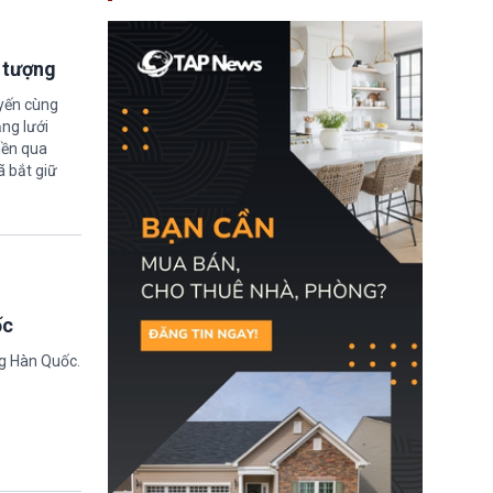
nay, người mắc viêm
gan B hoặc viêm gan C
sẽ không còn bị mặc
định không đáp ứng tiêu
i tượng
chuẩn sức khỏe chỉ vì
chi phí điều trị khi nộp hồ
uyến cùng
sơ xin visa cư trú.
ng lưới
iền qua
ã bắt giữ
ốc
ng Hàn Quốc.