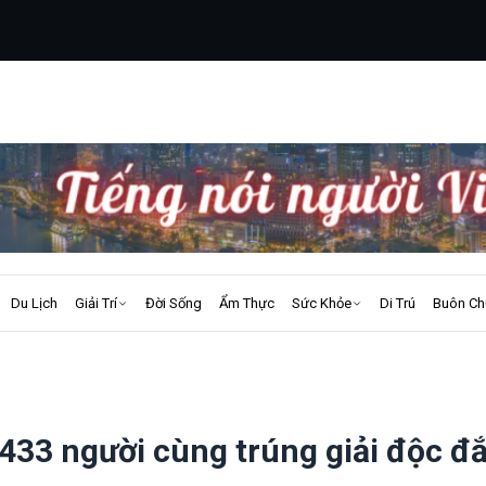
Du Lịch
Giải Trí
Đời Sống
Ẩm Thực
Sức Khỏe
Di Trú
Buôn Ch
 433 người cùng trúng giải độc đ