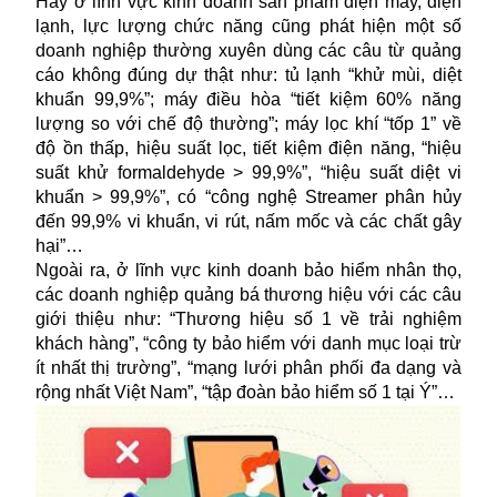
Hay ở lĩnh vực kinh doanh sản phẩm điện máy, điện
lạnh, lực lượng chức năng cũng phát hiện một số
doanh nghiệp thường xuyên dùng các câu từ quảng
cáo không đúng dự thật như: tủ lạnh “khử mùi, diệt
khuẩn 99,9%”; máy điều hòa “tiết kiệm 60% năng
lượng so với chế độ thường”; máy lọc khí “tốp 1” về
độ ồn thấp, hiệu suất lọc, tiết kiệm điện năng, “hiệu
suất khử formaldehyde > 99,9%”, “hiệu suất diệt vi
khuẩn > 99,9%”, có “công nghệ Streamer phân hủy
đến 99,9% vi khuẩn, vi rút, nấm mốc và các chất gây
hại”…
Ngoài ra, ở lĩnh vực kinh doanh bảo hiểm nhân thọ,
các doanh nghiệp quảng bá thương hiệu với các câu
giới thiệu như: “Thương hiệu số 1 về trải nghiệm
khách hàng”, “công ty bảo hiểm với danh mục loại trừ
ít nhất thị trường”, “mạng lưới phân phối đa dạng và
rộng nhất
Việt Nam
”, “tập đoàn bảo hiểm số 1 tại Ý”…