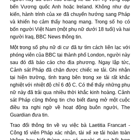
bến Vương quốc Anh hoặc Ireland. Không như dự
kiến, hành trình của xe đã chuyển hướng sang Pháp
và khiến họ cảm thấy hoang mang. Trong số họ có
bốn người Việt Nam (một phụ nữ dưới 18 tuổi) và hai
người Iraq, BBC News thông tin.
Một trong số phụ nữ di cư đã tự tìm cách liên lạc với
phóng viên của BBC tại thành phố London, người này
sau đó đã báo cáo cho địa phương. Ngay lập tức,
Cảnh sát Pháp đã chặn được chiếc xe tải. Ghi nhận
tại
hiện trường
, tình trạng bên trong xe tải rất khắc
nghiệt với nhiệt độ chỉ 6 độ C. Có thể thấy những phụ
nữ này đã trải qua nhiều thời khắc kinh hoàng. Cảnh
sát Pháp cũng thông tin cho biết đang mở một cuộc
điều tra nghi ngờ về hoạt động buôn người, The
Guardian đưa tin.
Trao đổi thông tin về vụ việc bà Laetitia Francart -
Công tố viên Pháp xác nhận, tài xế xe tải hoàn toàn