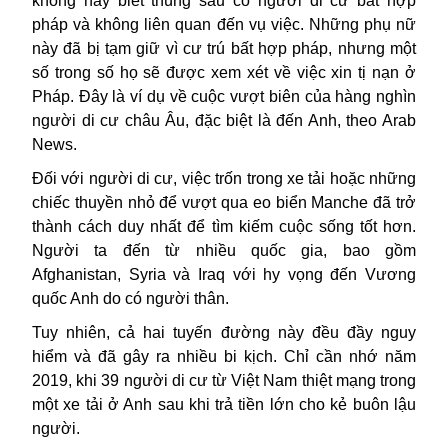
không hay biết thùng sau có người di cư bất hợp
pháp và không liên quan đến vụ việc. Những phụ nữ
này đã bị tạm giữ vì cư trú bất hợp pháp, nhưng một
số trong số họ sẽ được xem xét về việc xin tị nạn ở
Pháp. Đây là ví dụ về cuộc vượt biên của hàng nghìn
người di cư châu Âu, đặc biệt là đến Anh, theo Arab
News.
Đối với người di cư, việc trốn trong xe tải hoặc những
chiếc thuyền nhỏ để vượt qua eo biển Manche đã trở
thành cách duy nhất để tìm kiếm cuộc sống tốt hơn.
Người ta đến từ nhiều quốc gia, bao gồm
Afghanistan, Syria và Iraq với hy vọng đến Vương
quốc Anh do có người thân.
Tuy nhiên, cả hai tuyến đường này đều đầy nguy
hiểm và đã gây ra nhiều bi kịch. Chỉ cần nhớ năm
2019, khi 39 người di cư từ Việt Nam thiệt mạng trong
một xe tải ở Anh sau khi trả tiền lớn cho kẻ buôn lậu
người.