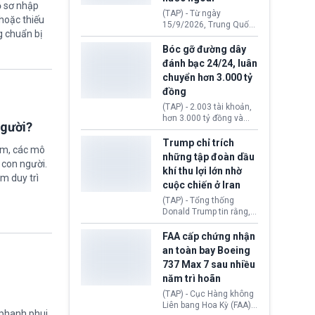
ồ sơ nhập
đến ổ dịch Salmonella
(TAP) - Từ ngày
hoặc thiếu
khiến ít nhất 110 người
15/9/2026, Trung Quốc
mắc bệnh tại bang
g chuẩn bị
áp dụng quy định mới về
Minnesota.
quản lý xuất nhập cảnh.
Bóc gỡ đường dây
Một hành vi vi phạm giấy
đánh bạc 24/24, luân
tờ, xuất nhập cảnh trái
chuyển hơn 3.000 tỷ
phép hay liên quan kiểm
đồng
soát công nghệ có thể
khiến công dân Trung
(TAP) - 2.003 tài khoản,
Quốc đối mặt lệnh cấm
hơn 3.000 tỷ đồng và
người?
xuất cảnh kéo dài tới 3
một đường dây đánh
năm. Trong khi đó, người
bạc xuyên quốc gia vận
Trump chỉ trích
nước ngoài sử dụng giấy
ệm, các mô
hành 24/24 giờ vừa bị
những tập đoàn dầu
tờ giả có nguy cơ bị từ
 con người.
Công an TP. Hải Phòng
khí thu lợi lớn nhờ
chối nhập cảnh hoặc
(Việt Nam) bóc gỡ.
ằm duy trì
cấm vào Trung Quốc tới
cuộc chiến ở Iran
5 năm.
(TAP) - Tổng thống
Donald Trump tin rằng, 2
tập đoàn dầu khí
ExxonMobil và Chevron
FAA cấp chứng nhận
đã thu về lợi nhuận quá
an toàn bay Boeing
lớn nhờ giá dầu tăng
737 Max 7 sau nhiều
mạnh suốt thời gian Hoa
năm trì hoãn
Kỳ xảy ra xung đột ở
Iran. Trên cơ sở đó, lãnh
(TAP) - Cục Hàng không
đạo Nhà Trắng kêu gọi
Liên bang Hoa Kỳ (FAA)
 phanh phui,
các doanh nghiệp cần