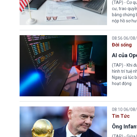
(TAP) - Cơ qu
cư, trao quy
bằng chứng bắ
nộp hồ sơ hư
08:56 06/08
Đời sống
AI của Op
(TAP) - Khi 
hình trí tuệ 
Ngay cả lúc b
hoạt động
08:10 06/08
Tin Tức
Ông Infant
(TAP) - Giữa 