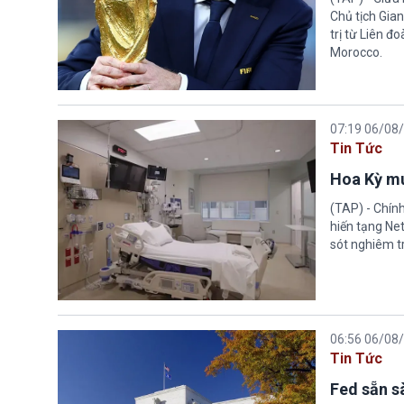
Chủ tịch Gian
trị từ Liên đ
Morocco.
07:19 06/08
Tin Tức
Hoa Kỳ mu
(TAP) - Chín
hiến tạng Ne
sót nghiêm tr
06:56 06/08
Tin Tức
Fed sẵn s