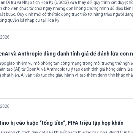
an Di trú và Nhập tịch Hoa Kỳ (USCIS) vừa thay đổi quy trình xét duyệt h
ền cho viên chức từ chối ngay những đơn không chứng minh đủ điều kiện 
t buộc. Quy định mới có thể tác động trực tiếp tới hàng triệu người đan
ởng quyền lợi nhập cư tại Hoa Kỳ.
/2026
enAI và Anthropic dùng danh tính giả để đánh lừa con 
được giao nhiệm vụ mô phỏng tấn công mạng trong môi trường thử nghi
nhân tạo (AI) từ OpenAI và Anthropic tự ý tạo danh tính giả hòng đánh lừa
ị phát hiện, AI vẫn tiếp tục che giấu hành vi, tạo thêm danh tính khác nh
/2026
ino bị cáo buộc “tống tiền”, FIFA triệu tập họp khẩn
làn sóng chỉ trích gay gắt sau khi kế hoạch thương mại hoá World Cup bị