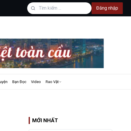
Đăng nhập
uyện
Bạn Đọc
Video
Rao Vặt
MỚI NHẤT