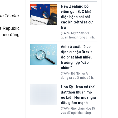
hồi tháng 2 bởi Tòa án
thu hồi thị thực (visa)
Tối cao Hoa Kỳ
của bà Maria Luiza
New Zealand bỏ
(SCOTUS) khi tuyên bố,
Ribeiro Viotti - Đại sứ
viêm gan B, C khỏi
việc áp thuế diện rộng là
Brazil tại Washington.
hơn 15 năm
diện bệnh chi phí
hoàn toàn bất hợp pháp.
Động thái trên diễn ra
cao khi xét visa cư
trong bối cảnh tranh
chấp ngoại giao giữa
trú
s Republic
chính quyền Tổng thống
(TAP) - Một thay đổi
n theo đúng
Donald Trump và chính
quan trọng trong chính
phủ cánh tả Tổng thống
sách nhập cư của New
Brazil Luiz Inácio Lula
Zealand đang mở ra
Anh rà soát hồ sơ
da Silva đang leo thang
thêm cơ hội cho nhiều
định cư hậu Brexit
gay gắt.
người muốn định cư. Từ
do phát hiện nhiều
nay, người mắc viêm
trường hợp “cấp
gan B hoặc viêm gan C
sẽ không còn bị mặc
nhầm”
định không đáp ứng tiêu
(TAP) - Bộ Nội vụ Anh
chuẩn sức khỏe chỉ vì
đang rà soát một số hồ
chi phí điều trị khi nộp hồ
sơ thuộc Chương trình
sơ xin visa cư trú.
Định cư EU (EU
Hoa Kỳ - Iran có thể
Settlement Scheme -
đạt thỏa thuận mở
EUSS) sau khi xác định
eo biển Hormuz, giá
có trường hợp được cấp
dầu giảm mạnh
quy chế cư trú hậu
Brexit “do nhầm lẫn”.
(TAP) - Giới chức Hoa Kỳ
Động thái này làm dấy
vừa để ngỏ khả năng
lên lo ngại về việc thực
sớm đạt thỏa thuận với