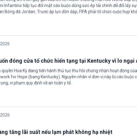
ni Infantino tiếp tục đối mặt cáo buộc dùng sức ép tài chính để đổi lấy s
oàn Bóng đá Jordan. Trước áp lực dồn dập, FIFA phải tổ chức cuộc họp kh
/2026
ốn đóng cửa tổ chức hiến tạng tại Kentucky vì lo ngại 
h quyền Hoa Kỳ đang tiến hành thủ tục thu hồi chứng nhận hoạt động của
twork for Hope (bang Kentucky). Nguyên nhân vì đơn vị này bị cáo buộc c
ọng, vi phạm quy định về an toàn y tế.
/2026
àng tăng lãi suất nếu lạm phát không hạ nhiệt