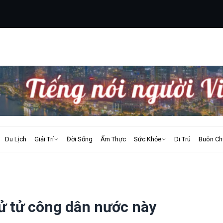
Du Lịch
Giải Trí
Đời Sống
Ẩm Thực
Sức Khỏe
Di Trú
Buôn Ch
xử tử công dân nước này