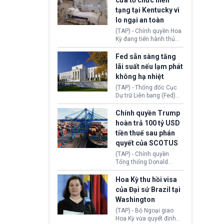
cửa tổ chức hiến
tiếp tục đối mặt cáo
tạng tại Kentucky vì
buộc dùng sức ép tài
lo ngại an toàn
chính để đổi lấy sự ủng
chính trị từ Liên đoàn
(TAP) - Chính quyền Hoa
Bóng đá Jordan. Trước
Kỳ đang tiến hành thủ
áp lực dồn dập, FIFA phải
tục thu hồi chứng nhận
tổ chức cuộc họp khẩn ở
hoạt động của tổ chức
Fed sẵn sàng tăng
Morocco.
hiến tạng Network for
lãi suất nếu lạm phát
Hope (bang Kentucky).
không hạ nhiệt
Nguyên nhân vì đơn vị
này bị cáo buộc có nhiều
(TAP) - Thống đốc Cục
sai sót nghiêm trọng, vi
Dự trữ Liên bang (Fed)
phạm quy định về an
Lisa Cook nói sẽ ủng hộ
toàn y tế.
tăng lãi suất nếu lạm
Chính quyền Trump
phát ở Hoa Kỳ không tiếp
hoàn trả 100 tỷ USD
tục giảm trong thời gian
tiền thuế sau phán
tới.
quyết của SCOTUS
(TAP) - Chính quyền
Tổng thống Donald
Trump đã hoàn trả
khoảng 100 tỷ USD thuế
Hoa Kỳ thu hồi visa
quan từng thu theo Đạo
của Đại sứ Brazil tại
luật Quyền hạn Kinh tế
Washington
Khẩn cấp Quốc tế
(IEEPA). Động thái này
(TAP) - Bộ Ngoại giao
diễn ra sau phán quyết
Hoa Kỳ vừa quyết định