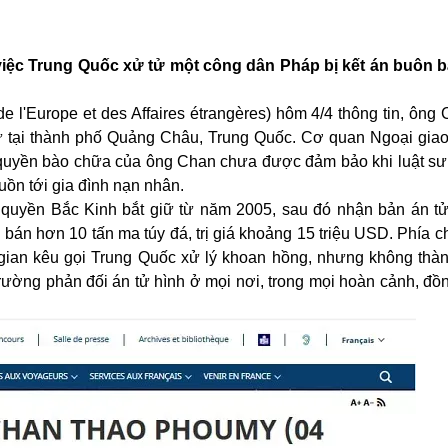
 việc Trung Quốc xử tử một công dân Pháp bị kết án buôn 
de l'Europe et des Affaires étrangères) hôm 4/4 thông tin, ôn
tử tại thành phố Quảng Châu, Trung Quốc. Cơ quan Ngoại gia
g quyền bào chữa của ông Chan chưa được đảm bảo khi luật sư
uồn tới gia đình nạn nhân.
h quyền Bắc Kinh bắt giữ từ năm 2005, sau đó nhận bản án t
án hơn 10 tấn ma túy đá, trị giá khoảng 15 triệu USD. Phía c
 gian kêu gọi
Trung Quốc
xử lý khoan hồng, nhưng không thà
trường phản đối án tử hình ở mọi nơi, trong mọi hoàn cảnh, đồ