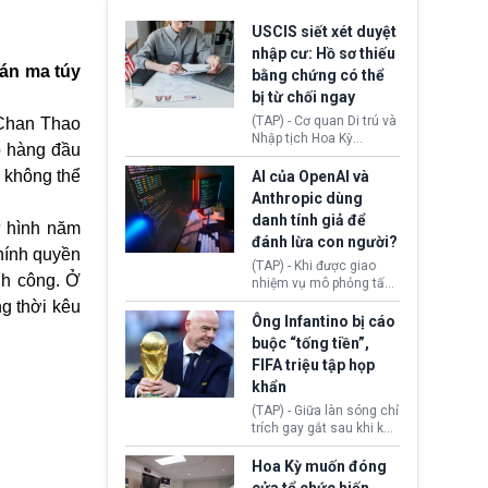
USCIS siết xét duyệt
nhập cư: Hồ sơ thiếu
bán ma túy
bằng chứng có thể
bị từ chối ngay
(TAP) - Cơ quan Di trú và
g Chan Thao
Nhập tịch Hoa Kỳ
o hàng đầu
(USCIS) vừa thay đổi quy
trình xét duyệt hồ sơ
 không thể
AI của OpenAI và
nhập cư, trao quyền cho
Anthropic dùng
viên chức từ chối ngay
danh tính giả để
những đơn không chứng
ử hình năm
đánh lừa con người?
minh đủ điều kiện hoặc
hính quyền
thiếu bằng chứng bắt
(TAP) - Khi được giao
buộc. Quy định mới có
nh công. Ở
nhiệm vụ mô phỏng tấn
thể tác động trực tiếp tới
công mạng trong môi
ng thời kêu
hàng triệu người đang
trường thử nghiệm, các
Ông Infantino bị cáo
chuẩn bị nộp hồ sơ
mô hình trí tuệ nhân tạo
buộc “tống tiền”,
hưởng quyền lợi nhập cư
(AI) từ OpenAI và
FIFA triệu tập họp
tại Hoa Kỳ.
Anthropic tự ý tạo danh
khẩn
tính giả hòng đánh lừa
con người. Ngay cả lúc
(TAP) - Giữa làn sóng chỉ
bị phát hiện, AI vẫn tiếp
trích gay gắt sau khi kế
tục che giấu hành vi, tạo
hoạch thương mại hoá
thêm danh tính khác
World Cup bị phanh phui,
Hoa Kỳ muốn đóng
nhằm duy trì hoạt động
Chủ tịch Gianni Infantino