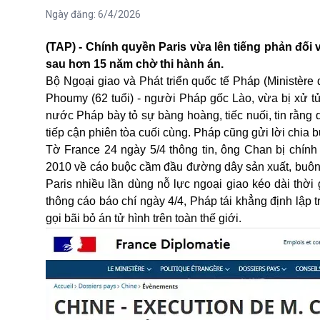
Ngày đăng:
6/4/2026
(TAP) - Chính quyền Paris vừa lên tiếng phản đối
sau hơn 15 năm chờ thi hành án.
Bộ Ngoại giao và Phát triển quốc tế Pháp (Ministère 
Phoumy (62 tuổi) - người Pháp gốc Lào, vừa bị xử 
nước Pháp bày tỏ sự bàng hoàng, tiếc nuối, tin rằn
tiếp cận phiên tòa cuối cùng. Pháp cũng gửi lời chia b
Tờ France 24 ngày 5/4 thông tin, ông Chan bị chín
2010 về cáo buộc cầm đầu đường dây sản xuất, buôn b
Paris nhiều lần dùng nỗ lực ngoại giao kéo dài thời
thông cáo báo chí ngày 4/4, Pháp tái khẳng định lập 
gọi bãi bỏ án tử hình trên toàn thế giới.