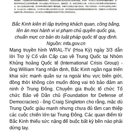
Bắc Kinh kiên trì lập trường khách quan, công bằng,
lên án mọi hành vi vi phạm chủ quyền quốc gia,
chuẩn mực cơ bản do luật pháp quốc tế quy định.
Nguồn: mfa.gov.cn
Mạng truyền hình WRAL-TV (Hoa Kỳ) ngày 3/3 dẫn
lời Trợ lý Cố vấn Cấp cao về Trung Quốc tại Nhóm
Khủng hoảng Quốc tế (International Crisis Group) -
ông William Yang nhận định, Bắc Kinh ngần ngại triển
khai sức mạnh quân sự ra ngoài khu vực biên giới,
đồng thời không còn muốn đóng vai trò bảo đảm an
ninh ở Trung Đông. Chuyên gia thuộc tổ chức Tổ
chức Bảo vệ Dân chủ (Foundation for Defense of
Democracies) - ông Craig Singleton cho rằng, mặc dù
Trung Quốc giàu mạnh nhưng chưa đủ tầm can thiệp
các cuộc chiến lớn tại Trung Đông. Các quan điểm từ
Bắc Kinh thiếu sức nặng để buộc bất kỳ bên nào phải
dừng tay.