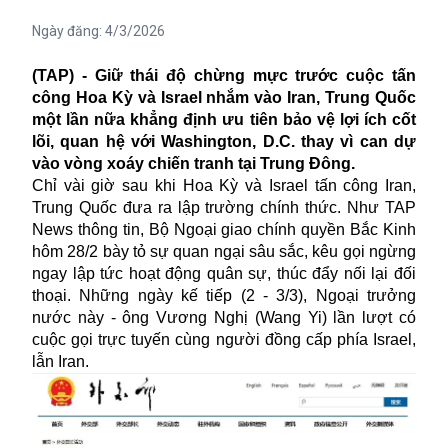
Ngày đăng:
4/3/2026
(TAP) - Giữ thái độ chừng mực trước cuộc tấn
công Hoa Kỳ và Israel nhắm vào Iran, Trung Quốc
một lần nữa khẳng định ưu tiên bảo vệ lợi ích cốt
lõi, quan hệ với Washington, D.C. thay vì can dự
vào vòng xoáy chiến tranh tại Trung Đông.
Chỉ vài giờ sau khi Hoa Kỳ và Israel tấn công Iran,
Trung Quốc đưa ra lập trường chính thức. Như TAP
News thông tin, Bộ Ngoại giao chính quyền Bắc Kinh
hôm 28/2 bày tỏ sự quan ngại sâu sắc, kêu gọi ngừng
ngay lập tức hoạt động quân sự, thúc đẩy nối lại đối
thoại. Những ngày kế tiếp (2 - 3/3), Ngoại trưởng
nước này - ông Vương Nghị (Wang Yi) lần lượt có
cuộc gọi trực tuyến cùng người đồng cấp phía Israel,
lẫn Iran.