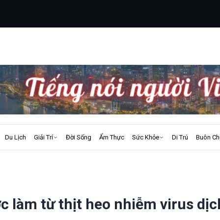
Du Lịch
Giải Trí
Đời Sống
Ẩm Thực
Sức Khỏe
Di Trú
Buôn Ch
 làm từ thịt heo nhiễm virus dịc