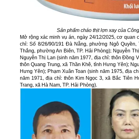
Sản phẩm cháo thịt lợn xay của Côn
Mở rộng xác minh vụ án, ngày 24/12/2025, cơ quan cô
chỉ: Số 8/26/90/191 Đà Nẵng, phường Ngô Quyền, 
Thắng, phường An Biên, TP. Hải Phòng); Nguyễn Thị 
Nguyễn Thị Lan (sinh năm 1977, địa chỉ: thôn Đồng V
thôn Quang Trung, xã Thần Khê, tỉnh Hưng Yên); Nguy
Hưng Yên); Phạm Xuân Toan (sinh năm 1975, địa chỉ
năm 1971, địa chỉ: thôn Kim Ngọc 3, xã Bắc Tiên Hư
Trang, xã Hà Nam, TP. Hải Phòng).