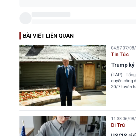
BÀI VIẾT LIÊN QUAN
04:57 07/08
Tin Tức
Trump ký 
(TAP) - Tổng
quyền công d
30/7 tuyên b
11:38 06/08
Di Trú
USCIS siế