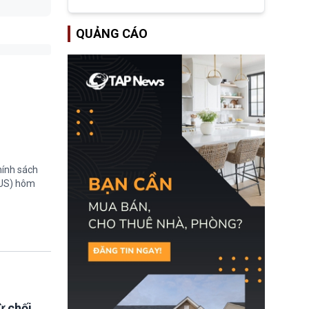
tập đoàn dầu khí
ExxonMobil và Chevron
đã thu về lợi nhuận quá
QUẢNG CÁO
lớn nhờ giá dầu tăng
mạnh suốt thời gian Hoa
Kỳ xảy ra xung đột ở
Iran. Trên cơ sở đó, lãnh
đạo Nhà Trắng kêu gọi
các doanh nghiệp cần
giảm giá bán cho người
tiêu dùng.
hính sách
TUS) hôm
ừ chối