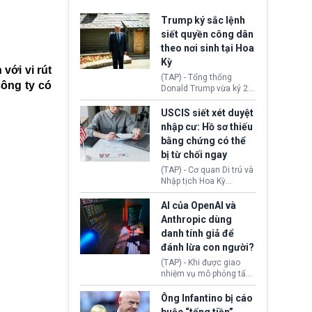
Trump ký sắc lệnh
siết quyền công dân
theo nơi sinh tại Hoa
Kỳ
với vi rút
(TAP) - Tổng thống
công ty có
Donald Trump vừa ký 2
sắc lệnh hành pháp mới
nhằm siết chặt chính
USCIS siết xét duyệt
sách quyền công dân
nhập cư: Hồ sơ thiếu
theo nơi sinh. Động thái
bằng chứng có thể
diễn ra sau khi Tòa án
bị từ chối ngay
Tối cao Hoa Kỳ
(SCOTUS) hôm 30/7
(TAP) - Cơ quan Di trú và
tuyên bố bác bỏ, ngăn
Nhập tịch Hoa Kỳ
chính quyền thực hiện
(USCIS) vừa thay đổi quy
chính sách này.
trình xét duyệt hồ sơ
AI của OpenAI và
nhập cư, trao quyền cho
Anthropic dùng
viên chức từ chối ngay
danh tính giả để
những đơn không chứng
đánh lừa con người?
minh đủ điều kiện hoặc
thiếu bằng chứng bắt
(TAP) - Khi được giao
buộc. Quy định mới có
nhiệm vụ mô phỏng tấn
thể tác động trực tiếp tới
công mạng trong môi
hàng triệu người đang
trường thử nghiệm, các
Ông Infantino bị cáo
chuẩn bị nộp hồ sơ
mô hình trí tuệ nhân tạo