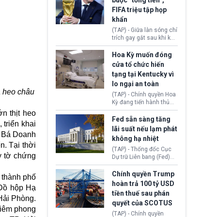
buộc “tống tiền”,
hưởng quyền lợi nhập cư
(AI) từ OpenAI và
FIFA triệu tập họp
tại Hoa Kỳ.
Anthropic tự ý tạo danh
khẩn
tính giả hòng đánh lừa
con người. Ngay cả lúc
(TAP) - Giữa làn sóng chỉ
bị phát hiện, AI vẫn tiếp
trích gay gắt sau khi kế
tục che giấu hành vi, tạo
hoạch thương mại hoá
thêm danh tính khác
World Cup bị phanh phui,
Hoa Kỳ muốn đóng
nhằm duy trì hoạt động
Chủ tịch Gianni Infantino
cửa tổ chức hiến
tiếp tục đối mặt cáo
tạng tại Kentucky vì
buộc dùng sức ép tài
lo ngại an toàn
chính để đổi lấy sự ủng
ả heo châu
chính trị từ Liên đoàn
(TAP) - Chính quyền Hoa
Bóng đá Jordan. Trước
Kỳ đang tiến hành thủ
áp lực dồn dập, FIFA phải
tục thu hồi chứng nhận
n thịt heo
tổ chức cuộc họp khẩn ở
hoạt động của tổ chức
Fed sẵn sàng tăng
 triển khai
Morocco.
hiến tạng Network for
lãi suất nếu lạm phát
Hope (bang Kentucky).
Lê Bá Doanh
không hạ nhiệt
Nguyên nhân vì đơn vị
. Tại thời
này bị cáo buộc có nhiều
(TAP) - Thống đốc Cục
ấy tờ chứng
sai sót nghiêm trọng, vi
Dự trữ Liên bang (Fed)
phạm quy định về an
Lisa Cook nói sẽ ủng hộ
toàn y tế.
tăng lãi suất nếu lạm
Chính quyền Trump
n thành phố
phát ở Hoa Kỳ không tiếp
hoàn trả 100 tỷ USD
 Đồ hộp Hạ
tục giảm trong thời gian
tiền thuế sau phán
tới.
 Hải Phòng.
quyết của SCOTUS
niêm phong
(TAP) - Chính quyền