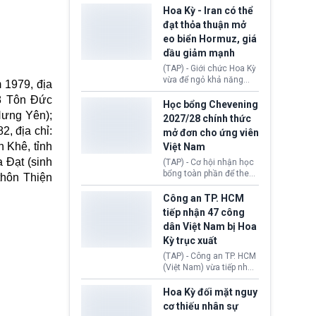
sơ xin visa cư trú.
Định cư EU (EU
Hoa Kỳ - Iran có thể
Settlement Scheme -
đạt thỏa thuận mở
EUSS) sau khi xác định
eo biển Hormuz, giá
có trường hợp được cấp
dầu giảm mạnh
quy chế cư trú hậu
Brexit “do nhầm lẫn”.
(TAP) - Giới chức Hoa Kỳ
Động thái này làm dấy
vừa để ngỏ khả năng
 1979, địa
lên lo ngại về việc thực
sớm đạt thỏa thuận với
48 Tôn Đức
thi Thỏa thuận Rút khỏi
Iran nhằm mở lại eo biển
Học bổng Chevening
Liên minh châu Âu
Hormuz, mở đường cho
Hưng Yên);
2027/28 chính thức
(Withdrawal
việc khôi phục hoạt
, địa chỉ:
mở đơn cho ứng viên
Agreement).
động hàng hải. Những
 Khê, tỉnh
Việt Nam
tín hiệu ngoại giao tích
cực này lập tức tác động
 Đạt (sinh
(TAP) - Cơ hội nhận học
đến thị trường năng
bổng toàn phần để theo
thôn Thiện
lượng, kéo giá dầu thế
học chương trình thạc sĩ
giới lùi sâu xuống dưới
tại Vương quốc Anh đã
Công an TP. HCM
mức 80 USD/thùng.
chính thức quay trở lại.
tiếp nhận 47 công
Học bổng Chevening
dân Việt Nam bị Hoa
2027/28 của Chính phủ
Kỳ trục xuất
Anh vừa mở cổng ứng
tuyển dành riêng ứng
(TAP) - Công an TP. HCM
viên Việt Nam, hỗ trợ
(Việt Nam) vừa tiếp nhận
toàn bộ chi phí học tập
47 công dân Việt Nam bị
cùng nhiều quyền lợi
Hoa Kỳ trục xuất về
Hoa Kỳ đối mặt nguy
trong suốt một năm
nước. Đây là đợt có số
cơ thiếu nhân sự
học.
lượng lớn nhất từ đầu