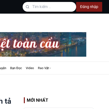
Đăng nhập
uyện
Bạn Đọc
Video
Rao Vặt
h tả
MỚI NHẤT