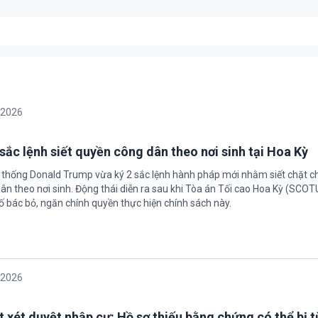
/2026
sắc lệnh siết quyền công dân theo nơi sinh tại Hoa Kỳ
 thống Donald Trump vừa ký 2 sắc lệnh hành pháp mới nhằm siết chặt c
ân theo nơi sinh. Động thái diễn ra sau khi Tòa án Tối cao Hoa Kỳ (SCO
ố bác bỏ, ngăn chính quyền thực hiện chính sách này.
/2026
t xét duyệt nhập cư: Hồ sơ thiếu bằng chứng có thể bị t