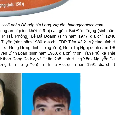
g ty cổ phần Đồ hộp Hạ Long. Nguồn: halongcanfoco.com
ng an tiếp tục khởi tố 9 bị can gồm: Bùi Đức Trọng (sinh năm
TP. Hải Phòng); Lê Bá Doanh (sinh năm 1977, địa chỉ: 12/
Tuyến (sinh năm 1980, địa chỉ: TDP Tiên Xá 2, Mỹ Hào, tỉnh 
ị, xã Đông Hưng, tỉnh Hưng Yên); Đinh Thị Nghị (sinh năm 1982
ễn Bình Loan (sinh năm 1968, địa chỉ: thôn Trần Phú, xã Thần
: thôn Đông Đô Kỳ, xã Thần Khê, tỉnh Hưng Yên), Nguyễn Gia
ng, tỉnh Hưng Yên), Trịnh Hà Việt (sinh năm 1991, địa chỉ: 