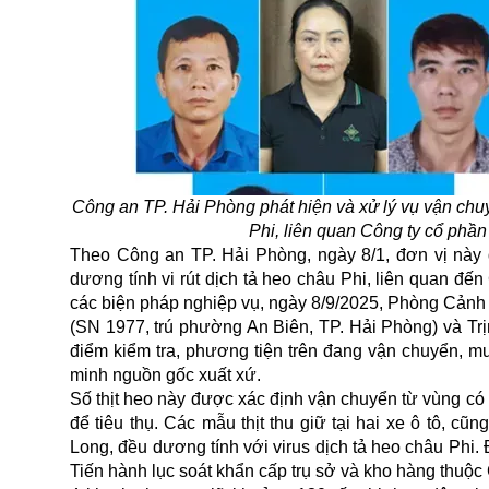
Công an TP. Hải Phòng phát hiện và xử lý vụ vận chuy
Phi, liên quan Công ty cổ ph
Theo Công an TP. Hải Phòng, ngày 8/1, đơn vị này đ
dương tính vi rút dịch tả heo châu Phi, liên quan đế
các biện pháp nghiệp vụ, ngày 8/9/2025, Phòng Cảnh s
(SN 1977, trú phường An Biên, TP. Hải Phòng) và Trị
điểm kiểm tra, phương tiện trên đang vận chuyển, mua
minh nguồn gốc xuất xứ.
Số thịt heo này được xác định vận chuyển từ vùng có 
để tiêu thụ. Các mẫu thịt thu giữ tại hai xe ô tô, 
Long, đều dương tính với virus dịch tả heo châu Phi.
Tiến hành lục soát khẩn cấp trụ sở và kho hàng thu