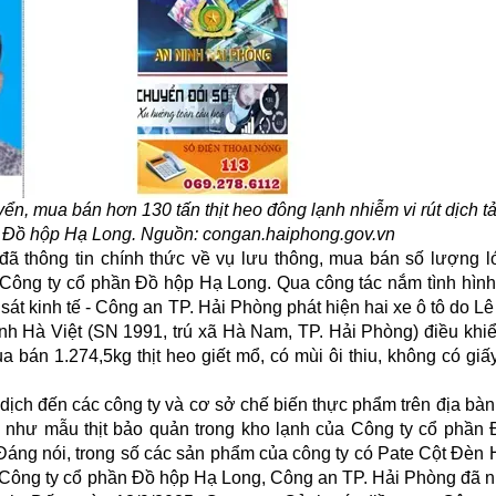
ển, mua bán hơn 130 tấn thịt heo đông lạnh nhiễm vi rút dịch t
ần Đồ hộp Hạ Long. Nguồn: congan.haiphong.gov.vn
ã thông tin chính thức về vụ lưu thông, mua bán số lượng lớ
n Công ty cổ phần Đồ hộp Hạ Long. Qua công tác nắm tình hình,
át kinh tế - Công an TP. Hải Phòng phát hiện hai xe ô tô do 
nh Hà Việt (SN 1991, trú xã Hà Nam, TP. Hải Phòng) điều khiển
 bán 1.274,5kg thịt heo giết mổ, có mùi ôi thiu, không có gi
dịch đến các công ty và cơ sở chế biến thực phẩm trên địa bà
cũng như mẫu thịt bảo quản trong kho lạnh của Công ty cổ phần
 Đáng nói, trong số các sản phẩm của công ty có Pate Cột Đèn
ộc Công ty cổ phần Đồ hộp Hạ Long, Công an TP. Hải Phòng đã 