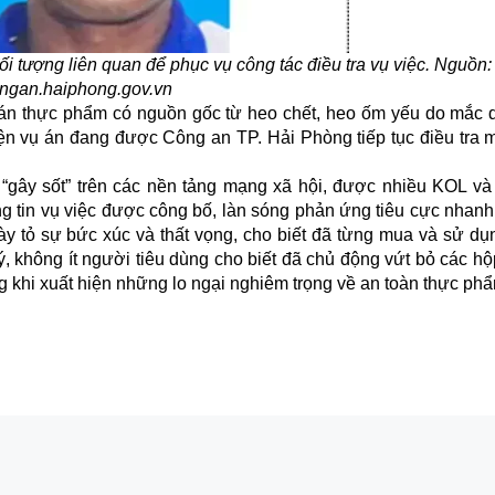
i tượng liên quan để phục vụ công tác điều tra vụ việc. Nguồn:
ngan.haiphong.gov.vn
 bán thực phẩm có nguồn gốc từ heo chết, heo ốm yếu do mắc
iện vụ án đang được Công an TP. Hải Phòng tiếp tục điều tra 
gây sốt” trên các nền tảng mạng xã hội, được nhiều KOL và
ng tin vụ việc được công bố, làn sóng phản ứng tiêu cực nhan
ày tỏ sự bức xúc và thất vọng, cho biết đã từng mua và sử dụ
 không ít người tiêu dùng cho biết đã chủ động vứt bỏ các hộ
g khi xuất hiện những lo ngại nghiêm trọng về an toàn thực ph