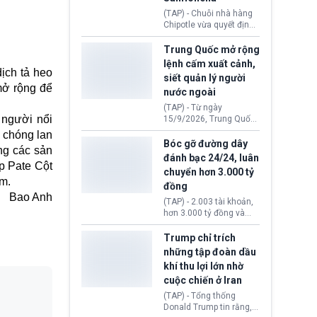
thống Donald Trump tới
(TAP) - Chuỗi nhà hàng
thăm địa điểm này.
Chipotle vừa quyết định
loại bỏ tất cả ớt jalapeño
khỏi những cửa hàng
Trung Quốc mở rộng
trên toàn lãnh thổ Hoa
lệnh cấm xuất cảnh,
Kỳ. Nguyên nhân do cơ
dịch tả heo
siết quản lý người
quan y tế nghi ngờ
mở rộng để
nước ngoài
nguyên liệu liên quan
đến ổ dịch Salmonella
(TAP) - Từ ngày
khiến ít nhất 110 người
 người nổi
15/9/2026, Trung Quốc
mắc bệnh tại bang
áp dụng quy định mới về
h chóng lan
Minnesota.
quản lý xuất nhập cảnh.
Bóc gỡ đường dây
ng các sản
Một hành vi vi phạm giấy
đánh bạc 24/24, luân
tờ, xuất nhập cảnh trái
p Pate Cột
chuyển hơn 3.000 tỷ
phép hay liên quan kiểm
ẩm.
đồng
soát công nghệ có thể
Bao Anh
khiến công dân Trung
(TAP) - 2.003 tài khoản,
Quốc đối mặt lệnh cấm
hơn 3.000 tỷ đồng và
xuất cảnh kéo dài tới 3
một đường dây đánh
năm. Trong khi đó, người
bạc xuyên quốc gia vận
Trump chỉ trích
nước ngoài sử dụng giấy
hành 24/24 giờ vừa bị
những tập đoàn dầu
tờ giả có nguy cơ bị từ
Công an TP. Hải Phòng
khí thu lợi lớn nhờ
chối nhập cảnh hoặc
(Việt Nam) bóc gỡ.
cấm vào Trung Quốc tới
cuộc chiến ở Iran
5 năm.
(TAP) - Tổng thống
Donald Trump tin rằng, 2