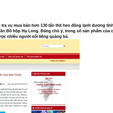
 tra vụ mua bán hơn 130 tấn thịt heo đông lạnh dương tính 
phần Đồ hộp Hạ Long. Đáng chú ý, trong số sản phẩm của 
ợc nhiều người nổi tiếng quảng bá.