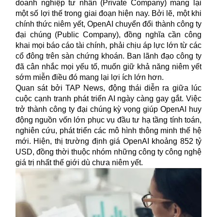
doanh nghiệp tư nhân (Private Company) mang lại
một số lợi thế trong giai đoạn hiện nay. Bởi lẽ, một khi
chính thức niêm yết,
OpenAI
chuyển đổi thành công ty
đại chúng (Public Company), đồng nghĩa cần công
khai mọi báo cáo tài chính, phải chịu áp lực lớn từ các
cổ đông trên sàn chứng khoán. Ban lãnh đạo công ty
đã cân nhắc mọi yếu tố, muốn giữ khả năng niêm yết
sớm miễn điều đó mang lại lợi ích lớn hơn.
Quan sát bởi TAP News, động thái diễn ra giữa lúc
cuộc cạnh tranh phát triển AI ngày càng gay gắt. Việc
trở thành công ty đại chúng kỳ vọng giúp OpenAI huy
động nguồn vốn lớn phục vụ đầu tư hạ tầng tính toán,
nghiên cứu, phát triển các mô hình thông minh thế hệ
mới. Hiện, thị trường định giá OpenAI khoảng 852 tỷ
USD, đồng thời thuộc nhóm những công ty công nghệ
giá trị nhất thế giới dù chưa niêm yết.