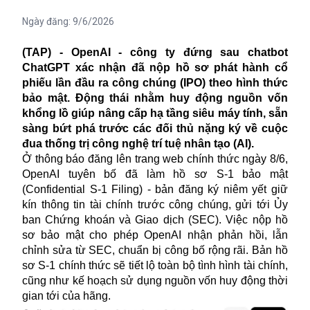
Ngày đăng:
9/6/2026
(TAP) - OpenAI - công ty đứng sau chatbot
ChatGPT xác nhận đã nộp hồ sơ phát hành cổ
phiếu lần đầu ra công chúng (IPO) theo hình thức
bảo mật. Động thái nhằm huy động nguồn vốn
khổng lồ giúp nâng cấp hạ tầng siêu máy tính, sẵn
sàng bứt phá trước các đối thủ nặng ký về cuộc
đua thống trị công nghệ trí tuệ nhân tạo (AI).
Ở thông báo đăng lên trang web chính thức ngày 8/6,
OpenAI tuyên bố đã làm hồ sơ S-1 bảo mật
(Confidential S-1 Filing) - bản đăng ký niêm yết giữ
kín thông tin tài chính trước công chúng, gửi tới Ủy
ban Chứng khoán và Giao dịch (SEC). Việc nộp hồ
sơ bảo mật cho phép OpenAI nhận phản hồi, lẫn
chỉnh sửa từ SEC, chuẩn bị công bố rộng rãi. Bản hồ
sơ S-1 chính thức sẽ tiết lộ toàn bộ tình hình tài chính,
cũng như kế hoạch sử dụng nguồn vốn huy động thời
gian tới của hãng.