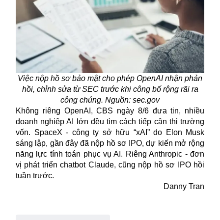
Việc nộp hồ sơ bảo mật cho phép OpenAI nhận phản
hồi, chỉnh sửa từ SEC trước khi công bố rộng rãi ra
công chúng. Nguồn: sec.gov
Không riêng OpenAI, CBS ngày 8/6 đưa tin, nhiều
doanh nghiệp AI lớn đều tìm cách tiếp cận thị trường
vốn. SpaceX - công ty sở hữu “xAI” do Elon Musk
sáng lập, gần đây đã nộp hồ sơ IPO, dự kiến mở rộng
năng lực tính toán phục vụ AI. Riêng Anthropic - đơn
vị phát triển chatbot Claude, cũng nộp hồ sơ IPO hồi
tuần trước.
Danny Tran