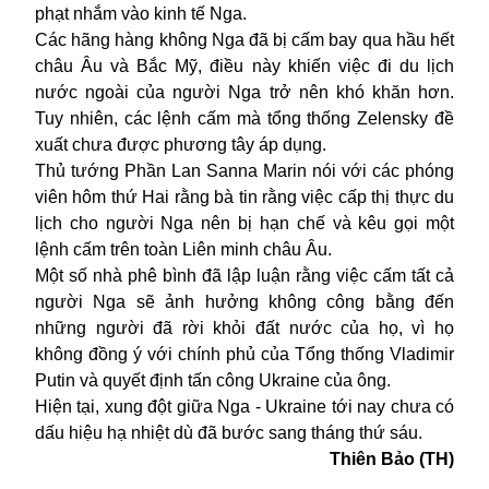
phạt nhắm vào kinh tế Nga.
Các hãng hàng không Nga đã bị cấm bay qua hầu hết
châu Âu và Bắc Mỹ, điều này khiến việc đi du lịch
nước ngoài của người Nga trở nên khó khăn hơn.
Tuy nhiên, các lệnh cấm mà tổng thống Zelensky đề
xuất chưa được phương tây áp dụng.
Thủ tướng Phần Lan Sanna Marin nói với các phóng
viên hôm thứ Hai rằng bà tin rằng việc cấp thị thực du
lịch cho người Nga nên bị hạn chế và kêu gọi một
lệnh cấm trên toàn Liên minh châu Âu.
Một số nhà phê bình đã lập luận rằng việc cấm tất cả
người Nga sẽ ảnh hưởng không công bằng đến
những người đã rời khỏi đất nước của họ
,
vì họ
không đồng ý với chính phủ của Tổng thống Vladimir
Putin và quyết định tấn công Ukraine của ông.
Hiện
tại, x
ung đột giữa Nga - Ukraine tới nay chưa có
dấu hiệu hạ nhiệt dù đã bước sang tháng thứ sáu.
Thiên Bảo (TH)