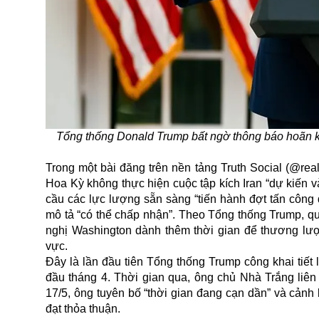
Tổng thống Donald Trump bất ngờ thông báo hoãn kế
Trong một bài đăng trên nền tảng Truth Social (@rea
Hoa Kỳ không thực hiện cuộc tập kích Iran “dự kiến v
cầu các lực lượng sẵn sàng “tiến hành đợt tấn công
mô tả “có thể chấp nhận”. Theo Tổng thống Trump, q
nghị Washington dành thêm thời gian để thương lư
vực.
Đây là lần đầu tiên Tổng thống Trump công khai tiết 
đầu tháng 4. Thời gian qua, ông chủ Nhà Trắng liên
17/5, ông tuyên bố “thời gian đang cạn dần” và cảnh 
đạt thỏa thuận.