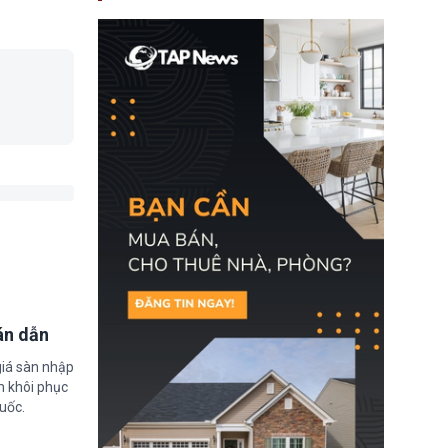
nay, người mắc viêm
gan B hoặc viêm gan C
sẽ không còn bị mặc
định không đáp ứng tiêu
chuẩn sức khỏe chỉ vì
chi phí điều trị khi nộp hồ
sơ xin visa cư trú.
án dẫn
giá sàn nhập
m khôi phục
uốc.