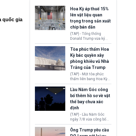
Hoa Kỳ áp thuế 15%
lên vật liệu quan
a quốc gia
trọng trong sản xuất
chip bán dẫn
(TAP) - Tổng thống
Donald Trump vừa ký
sắc lệnh áp thuế bổ
sung 15% cùng cơ chế
Tòa phúc thẩm Hoa
giá sàn nhập khẩu
Kỳ bác quyền xây
nghiêm ngặt đối với
phòng khiêu vũ Nhà
polysilicon và các sản
Trắng của Trump
phẩm hạ nguồn. Quyết
định này nhằm khôi
(TAP) - Một tòa phúc
phục chuỗi cung ứng
thẩm liên bang Hoa Kỳ
công nghệ, năng lượng
vừa phán quyết, chính
mặt trời nội địa trước sự
quyền Tổng thống
Lầu Năm Góc công
thống trị của Trung
Donald Trump không có
bố thêm hồ sơ về vật
Quốc.
quyền tự ý xây phòng
thể bay chưa xác
khiêu vũ mới rộng
định
khoảng 90.000 feet
vuông tại khu vực Cánh
(TAP) - Lầu Năm Góc
Đông Nhà Trắng.
ngày 7/8 vừa công bố
thêm 41 hồ sơ liên quan
đến UFO hay còn được
Ông Trump yêu cầu
gọi là hiện tượng bất