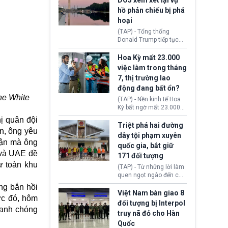
DOJ xem xét lại vụ
thường chưa xác định
hồ phản chiếu bị phá
(UAP). Những tài liệu này
hoại
bao gồm hình ảnh,
video, báo cáo từ nhiều
(TAP) - Tổng thống
cơ quan khác nhau như
Donald Trump tiếp tục
Cục Điều tra Liên bang
cho rằng, hồ phản chiếu
(FBI), Cơ quan Tình báo
trước Đài tưởng niệm
Hoa Kỳ mất 23.000
Trung ương (CIA) và Bộ
Lincoln bị phá hoại. Lãnh
việc làm trong tháng
Ngoại giao (DOS).
đạo Nhà Trắng yêu cầu
7, thị trường lao
Bộ Tư pháp (DOJ) xem
động đang bất ổn?
xét lại quyết định hủy
he White
truy tố những cá nhân bị
(TAP) - Nền kinh tế Hoa
nghi ngờ làm hư hại
Kỳ bất ngờ mất 23.000
công trình.
việc làm vào tháng 7,
ị quân đội
cho thấy thị trường lao
Triệt phá hai đường
ên, ông yêu
động có dấu hiệu suy
dây tội phạm xuyên
yếu sau thời gian duy trì
uận mà ông
quốc gia, bắt giữ
tương đối ổn định suốt
 và UAE đề
171 đối tượng
nửa năm 2026.
ư toàn khu
(TAP) - Từ những lời làm
quen ngọt ngào đến các
“sàn vàng ảo”, bất động
ừng bắn hồi
sản trực tuyến cùng
Việt Nam bàn giao 8
ớc đó, hôm
đường dây đánh bạc quy
đối tượng bị Interpol
mô lớn, hai tổ chức tội
nhanh chóng
truy nã đỏ cho Hàn
phạm xuyên quốc gia đã
Quốc
dựng lên mạng lưới hoạt