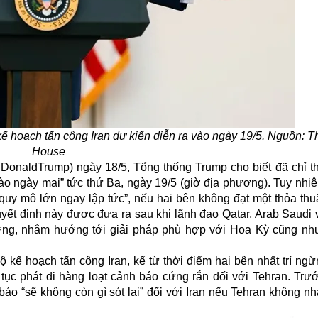
 hoạch tấn công Iran dự kiến diễn ra vào ngày 19/5. Nguồn: T
House
lDonaldTrump) ngày 18/5, Tổng thống Trump cho biết đã chỉ th
ào ngày mai” tức thứ Ba, ngày 19/5 (giờ địa phương). Tuy nhi
 quy mô lớn ngay lập tức”, nếu hai bên không đạt một thỏa th
uyết định này được đưa ra sau khi lãnh đạo Qatar, Arab Saudi
ợng, nhằm hướng tới giải pháp phù hợp với Hoa Kỳ cũng nh
lộ kế hoạch tấn công Iran, kể từ thời điểm hai bên nhất trí ng
 tục phát đi hàng loạt cảnh báo cứng rắn đối với Tehran. Trư
báo “sẽ không còn gì sót lại” đối với Iran nếu Tehran không 