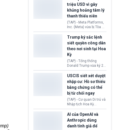
cùng lệnh cấm công
khẳng định chưa có bất
triệu USD vì gây
nghệ gần đây từ phía
kỳ thỏa thuận nào.
khủng hoảng tâm lý
Washington.
Tehran cho rằng, Hoa Kỳ
thanh thiếu niên
chỉ đang dàn dựng “màn
kịch ngoại giao” để xoa
(TAP) - Meta Platforms,
dịu căng thẳng.
Inc. (Meta) vừa bị Tòa án
bang New Mexico yêu
cầu đóng góp 567 triệu
Trump ký sắc lệnh
USD vào một quỹ khắc
siết quyền công dân
phục hậu quả. Quyết
theo nơi sinh tại Hoa
định này diễn ra sau khi
Kỳ
toà xác định, những nền
tảng mạng xã hội
(TAP) - Tổng thống
(Facebook, Instagram)
Donald Trump vừa ký 2
thuộc công ty gây ra
sắc lệnh hành pháp mới
cuộc khủng hoảng sức
nhằm siết chặt chính
USCIS siết xét duyệt
khỏe tâm thần ở thanh
sách quyền công dân
nhập cư: Hồ sơ thiếu
thiếu niên.
theo nơi sinh. Động thái
bằng chứng có thể
diễn ra sau khi Tòa án
bị từ chối ngay
Tối cao Hoa Kỳ
(SCOTUS) hôm 30/7
(TAP) - Cơ quan Di trú và
tuyên bố bác bỏ, ngăn
Nhập tịch Hoa Kỳ
chính quyền thực hiện
(USCIS) vừa thay đổi quy
chính sách này.
trình xét duyệt hồ sơ
AI của OpenAI và
nhập cư, trao quyền cho
Anthropic dùng
viên chức từ chối ngay
ump)
danh tính giả để
những đơn không chứng