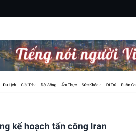
Du Lịch
Giải Trí
Đời Sống
Ẩm Thực
Sức Khỏe
Di Trú
Buôn Ch
g kế hoạch tấn công Iran