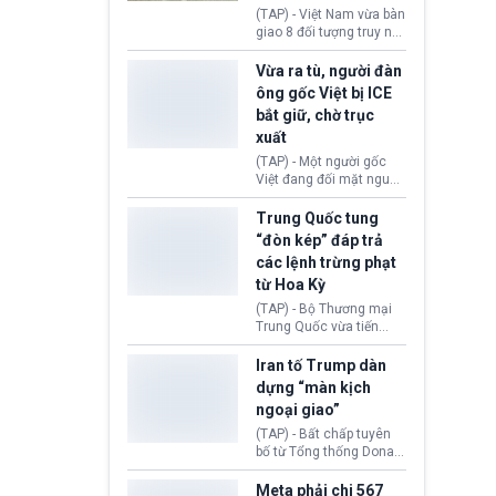
động tại Việt Nam và
(TAP) - Việt Nam vừa bàn
Lào, lôi kéo hàng nghìn
giao 8 đối tượng truy nã
người tham gia, luân
đỏ Interpol cho lực lượng
chuyển dòng tiền qua
chức năng Hàn Quốc.
Vừa ra tù, người đàn
nhiều lớp tài khoản. Sau
Nhóm này bị xác định
ông gốc Việt bị ICE
hơn 2 tuần phối hợp truy
lừa đảo 619 nạn nhân,
bắt giữ, chờ trục
xét, lực lượng chức năng
chiếm đoạt hơn 17,7 tỷ
hai nước đã bắt giữ 171
xuất
KRW.
đối tượng.
(TAP) - Một người gốc
Việt đang đối mặt nguy
cơ bị trục xuất khỏi Hoa
Kỳ sau khi đã chấp hành
Trung Quốc tung
xong bản án liên quan
“đòn kép” đáp trả
đến tội ác từ hơn 30
các lệnh trừng phạt
năm trước tại California.
từ Hoa Kỳ
(TAP) - Bộ Thương mại
Trung Quốc vừa tiến
hành áp đặt lệnh trừng
phạt lên hàng loạt thực
Iran tố Trump dàn
thể và siết chặt kiểm
dựng “màn kịch
soát xuất khẩu máy bay
ngoại giao”
không người lái (UAV)
sang Hoa Kỳ. Động thái
(TAP) - Bất chấp tuyên
này nhằm đáp trả các
bố từ Tổng thống Donald
biện pháp hạn chế
Trump về tiến trình đàm
thương mại, áp thuế mới
phán hòa bình, Iran
Meta phải chi 567