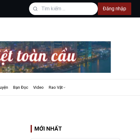
Đăng nhập
uyện
Bạn Đọc
Video
Rao Vặt
MỚI NHẤT