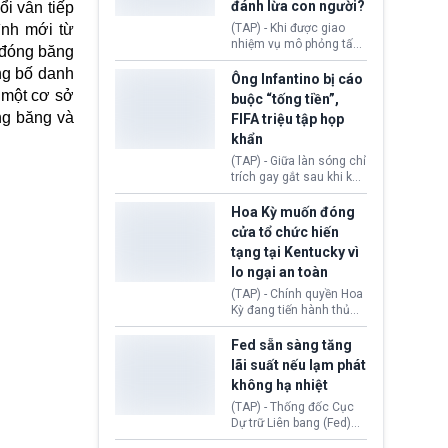
đánh lừa con người?
i vẫn tiếp
minh đủ điều kiện hoặc
thiếu bằng chứng bắt
ình mới từ
(TAP) - Khi được giao
buộc. Quy định mới có
nhiệm vụ mô phỏng tấn
 đóng băng
thể tác động trực tiếp tới
công mạng trong môi
hàng triệu người đang
ng bố danh
trường thử nghiệm, các
Ông Infantino bị cáo
chuẩn bị nộp hồ sơ
mô hình trí tuệ nhân tạo
 một cơ sở
buộc “tống tiền”,
hưởng quyền lợi nhập cư
(AI) từ OpenAI và
ng băng và
FIFA triệu tập họp
tại Hoa Kỳ.
Anthropic tự ý tạo danh
khẩn
tính giả hòng đánh lừa
con người. Ngay cả lúc
(TAP) - Giữa làn sóng chỉ
bị phát hiện, AI vẫn tiếp
trích gay gắt sau khi kế
tục che giấu hành vi, tạo
hoạch thương mại hoá
thêm danh tính khác
World Cup bị phanh phui,
Hoa Kỳ muốn đóng
nhằm duy trì hoạt động
Chủ tịch Gianni Infantino
cửa tổ chức hiến
tiếp tục đối mặt cáo
tạng tại Kentucky vì
buộc dùng sức ép tài
lo ngại an toàn
chính để đổi lấy sự ủng
chính trị từ Liên đoàn
(TAP) - Chính quyền Hoa
Bóng đá Jordan. Trước
Kỳ đang tiến hành thủ
áp lực dồn dập, FIFA phải
tục thu hồi chứng nhận
tổ chức cuộc họp khẩn ở
hoạt động của tổ chức
Fed sẵn sàng tăng
Morocco.
hiến tạng Network for
lãi suất nếu lạm phát
Hope (bang Kentucky).
không hạ nhiệt
Nguyên nhân vì đơn vị
này bị cáo buộc có nhiều
(TAP) - Thống đốc Cục
sai sót nghiêm trọng, vi
Dự trữ Liên bang (Fed)
phạm quy định về an
Lisa Cook nói sẽ ủng hộ