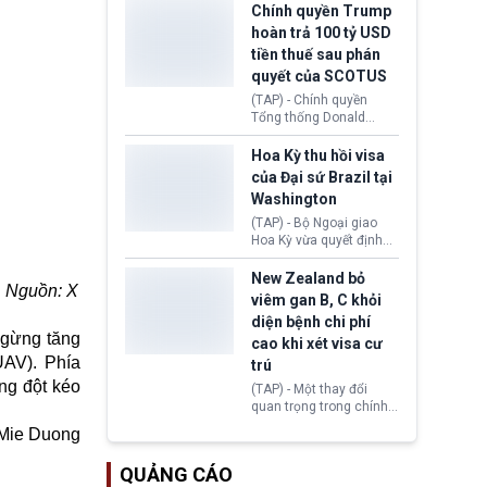
toàn y tế.
tăng lãi suất nếu lạm
Chính quyền Trump
phát ở Hoa Kỳ không tiếp
hoàn trả 100 tỷ USD
tục giảm trong thời gian
tiền thuế sau phán
tới.
quyết của SCOTUS
(TAP) - Chính quyền
Tổng thống Donald
Trump đã hoàn trả
khoảng 100 tỷ USD thuế
Hoa Kỳ thu hồi visa
quan từng thu theo Đạo
của Đại sứ Brazil tại
luật Quyền hạn Kinh tế
Washington
Khẩn cấp Quốc tế
(IEEPA). Động thái này
(TAP) - Bộ Ngoại giao
diễn ra sau phán quyết
Hoa Kỳ vừa quyết định
hồi tháng 2 bởi Tòa án
thu hồi thị thực (visa)
Tối cao Hoa Kỳ
của bà Maria Luiza
New Zealand bỏ
. Nguồn: X
(SCOTUS) khi tuyên bố,
Ribeiro Viotti - Đại sứ
viêm gan B, C khỏi
việc áp thuế diện rộng là
Brazil tại Washington.
diện bệnh chi phí
hoàn toàn bất hợp pháp.
Động thái trên diễn ra
ngừng tăng
cao khi xét visa cư
trong bối cảnh tranh
UAV). Phía
chấp ngoại giao giữa
trú
chính quyền Tổng thống
ng đột kéo
(TAP) - Một thay đổi
Donald Trump và chính
quan trọng trong chính
phủ cánh tả Tổng thống
sách nhập cư của New
Brazil Luiz Inácio Lula
Mie Duong
Zealand đang mở ra
da Silva đang leo thang
thêm cơ hội cho nhiều
gay gắt.
QUẢNG CÁO
người muốn định cư. Từ