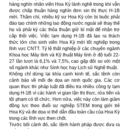
hàng nghìn nhân viên Hoa Kỳ lành nghề trong khi vẫn
được chấp thuận hàng nghìn đơn xin thị thực H-1B
mới. Thậm chí, nhiều kỹ sư Hoa Kỳ còn bị buộc phải
đào tạo chính những lao động nước ngoài sẽ thay thế
họ và phải ký các thỏa thuận giữ bí mật để nhận trợ
cấp thôi việc. Việc lạm dụng H-1B đã tạo ra thách
thức lớn cho sinh viên Hoa Kỳ mới tốt nghiệp trong
lĩnh vực CNTT. Tỷ lệ thất nghiệp ở các chuyên ngành
Khoa học Máy tính và Kỹ thuật Máy tính ở độ tuổi 22-
27 lần lượt là 6,1% và 7,5%, cao gấp đôi so với một
số ngành khác như Sinh học hay Lịch sử Nghệ thuật.
Không chỉ dừng lại khía cạnh kinh tế, sắc lệnh còn
cảnh báo về mối đe dọa an ninh quốc gia. Các cơ
quan thực thi pháp luật đã điều tra nhiều công ty lạm
dụng H-1B vì các hành vi gian lận thị thực, rửa tiền và
tội phạm có tổ chức. Hơn nữa, việc này còn làm giảm
động lực theo đuổi sự nghiệp STEM trong giới trẻ
Hoa Kỳ và đe dọa vị thế dẫn đầu toàn cầu của Hoa Kỳ
trong các lĩnh vực then chốt.
Trước bối cảnh đó, sắc lệnh hành pháp được đưa ra