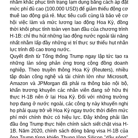
nhằm khắc phục tình trạng lạm dụng bằng cách áp đặt
mức phí đủ cao (100.000 USD) để giảm thiểu động cơ
thuê lao động giá rẻ. Mục tiêu cuối cùng là bảo vệ cơ
hội việc làm và mức lương lao động Hoa Kỳ, đồng
thời khôi phục tính toàn vẹn ban đầu của chương trình
H-1B: chỉ thu hút những lao động nước ngoài tài năng
nhất nhằm lấp đầy những vị trí thực sự thiếu hụt nhân
lực trình độ cao trong nước.
Quyết định từ Tổng thống Trump ngay lập tức tạo ra
những làn sóng phản ứng trong cộng đồng doanh
nghiệp. Theo truyền thông Hoa Kỳ (Reuters), nhiều
tập đoàn công nghệ và tài chính lớn như Microsoft,
Amazon và JPMorgan đã phải ra thông báo nội bộ,
khẩn trương khuyên các nhân viên đang sở hữu thị
thực H-1B nên ở lại Hoa Kỳ. Đối với những trường
hợp đang ở nước ngoài, các công ty này khuyến nghị
họ phải quay trở về Hoa Kỳ ngay trước thời điểm mức
phí mới chính thức có hiệu lực. Đây không phải lần
đầu ông Trump thực hiện chính sách siết chặt
visa
H-
1B. Năm 2020, chính sách đóng băng visa H-1B của
ông Trump từng khiến Thung lũng Silicon "dậy sóng"