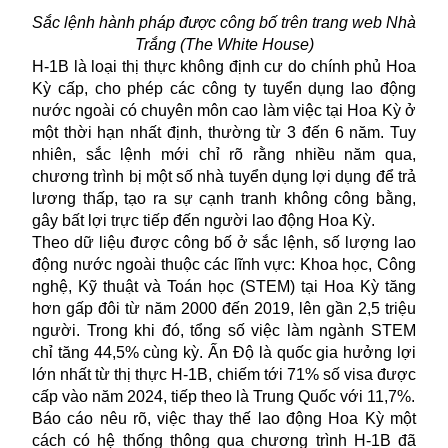
Sắc lệnh hành pháp được công bố trên trang web Nhà
Trắng (The White House)
H-1B là loại thị thực không định cư do chính phủ Hoa
Kỳ cấp, cho phép các công ty tuyển dụng lao động
nước ngoài có chuyên môn cao làm việc tại Hoa Kỳ ở
một thời hạn nhất định, thường từ 3 đến 6 năm. Tuy
nhiên, sắc lệnh mới chỉ rõ rằng nhiều năm qua,
chương trình bị một số nhà tuyển dụng lợi dụng để trả
lương thấp, tạo ra sự cạnh tranh không công bằng,
gây bất lợi trực tiếp đến người lao động Hoa Kỳ.
Theo dữ liệu được công bố ở sắc lệnh, số lượng lao
động nước ngoài thuộc các lĩnh vực: Khoa học, Công
nghệ, Kỹ thuật và Toán học (STEM) tại Hoa Kỳ tăng
hơn gấp đôi từ năm 2000 đến 2019, lên gần 2,5 triệu
người. Trong khi đó, tổng số việc làm ngành STEM
chỉ tăng 44,5% cùng kỳ. Ấn Độ là quốc gia hưởng lợi
lớn nhất từ thị thực H-1B, chiếm tới 71% số visa được
cấp vào năm 2024, tiếp theo là Trung Quốc với 11,7%.
Báo cáo nêu rõ, việc thay thế lao động Hoa Kỳ một
cách có hệ thống thông qua chương trình H-1B đã