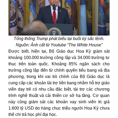
Tổng thống Trump phát biểu tại buổi ký sắc lệnh.
Nguồn: Ảnh cắt từ Youtube “The White House”
Được biết, h
iện tại, Bộ Giáo dục
Hoa Kỳ
giám sát
khoảng 100.000 trường công lập và 34.000 trường tư
thục trên toàn quốc. Khoảng 85% ngân sách cho
trường công lập đến từ chính quyền tiểu bang và địa
phương, trong khi vai trò chính của Bộ Giáo dục là
cung cấp các khoản tài trợ liên bang nhằm hỗ trợ giáo
viên dạy trẻ có nhu cầu đặc biệt, tài trợ các chương
trình nghệ thuật và cải thiện cơ sở hạ tầng.
Cơ quan
này cũng giám sát các khoản vay sinh viên trị giá
1
.600
tỷ USD do hàng chục triệu người
Hoa Kỳ
chưa
thể chi trả học phí đại học.