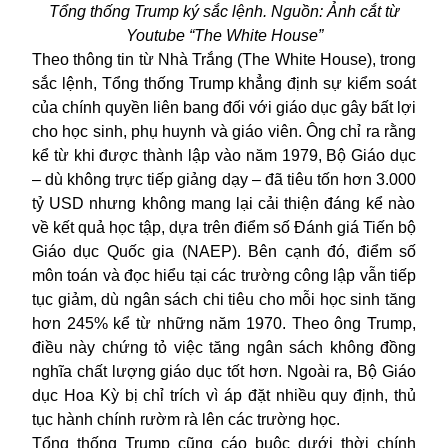
Tổng thống Trump ký sắc lệnh. Nguồn: Ảnh cắt từ
Youtube “The White House”
Theo thông tin từ Nhà Trắng (The White House), t
rong
sắc lệnh, Tổng thống Trump khẳng định sự kiểm soát
của chính quyền liên bang đối với giáo dục gây bất lợi
cho học sinh, phụ huynh và giáo viên. Ông chỉ ra rằng
kể từ khi được thành lập vào năm 1979, Bộ Giáo dục
– dù không trực tiếp giảng dạy – đã
tiêu tốn
hơn 3
.000
tỷ USD nhưng không mang lại cải thiện đáng kể nào
về kết quả học tập,
dựa trên
điểm số Đánh giá Tiến bộ
Giáo dục Quốc gia (NAEP).
Bên cạnh
đó, điểm số
môn toán và đọc hiểu tại các trường công lập vẫn tiếp
tục giảm, dù ngân sách chi tiêu cho mỗi học sinh tăng
hơn 245% kể từ những năm 1970. Theo ông Trump,
điều này chứng tỏ việc tăng ngân sách không đồng
nghĩa chất lượng giáo dục tốt hơn. Ngoài ra, Bộ Giáo
dục
Hoa Kỳ
bị chỉ trích vì áp đặt nhiều quy định
,
thủ
tục hành chính rườm rà lên các trường học.
Tổng thống Trump cũng cáo buộc
dưới thời chính