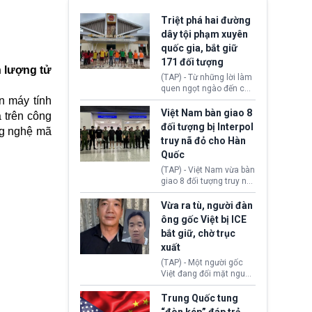
Triệt phá hai đường
dây tội phạm xuyên
quốc gia, bắt giữ
171 đối tượng
n lượng tử
(TAP) - Từ những lời làm
quen ngọt ngào đến các
n máy tính
“sàn vàng ảo”, bất động
sản trực tuyến cùng
Việt Nam bàn giao 8
 trên công
đường dây đánh bạc quy
đối tượng bị Interpol
ng nghệ mã
mô lớn, hai tổ chức tội
truy nã đỏ cho Hàn
phạm xuyên quốc gia đã
Quốc
dựng lên mạng lưới hoạt
động tại Việt Nam và
(TAP) - Việt Nam vừa bàn
Lào, lôi kéo hàng nghìn
giao 8 đối tượng truy nã
người tham gia, luân
đỏ Interpol cho lực lượng
chuyển dòng tiền qua
chức năng Hàn Quốc.
Vừa ra tù, người đàn
nhiều lớp tài khoản. Sau
Nhóm này bị xác định
ông gốc Việt bị ICE
hơn 2 tuần phối hợp truy
lừa đảo 619 nạn nhân,
bắt giữ, chờ trục
xét, lực lượng chức năng
chiếm đoạt hơn 17,7 tỷ
hai nước đã bắt giữ 171
xuất
KRW.
đối tượng.
(TAP) - Một người gốc
Việt đang đối mặt nguy
cơ bị trục xuất khỏi Hoa
Kỳ sau khi đã chấp hành
Trung Quốc tung
xong bản án liên quan