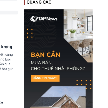
QUẢNG CÁO
Bộ An ninh Nội địa Hoa
Kỳ (DHS) đang đối mặt
nguy cơ thiếu hụt lực
lượng trầm trọng. Điều
này cần được đặc biệt
chú ý bởi nếu các siêu
bão đổ bộ Hoa Kỳ ở nửa
cuối năm 2026, lực
lượng ứng phó “mỏng”
có thể làm nghẽn công
tác cứu trợ; dẫn đến hệ
thống ứng phó khẩn cấp
i tượng
quốc gia quá tải.
uyến cùng
ng lưới
iền qua
ã bắt giữ
ốc