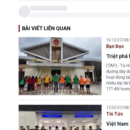
BÀI VIẾT LIÊN QUAN
16:12 07/08
Bạn Đọc
Triệt phá
(TAP) - Từ n
đường dây đá
hoạt động tại
nhiều lớp tài
171 đối tượn
12:02 07/08
Tin Tức
Việt Nam 