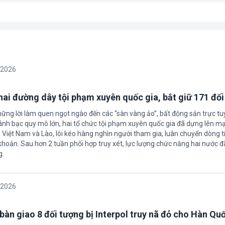
/2026
 hai đường dây tội phạm xuyên quốc gia, bắt giữ 171 đố
hững lời làm quen ngọt ngào đến các “sàn vàng ảo”, bất động sản trực t
nh bạc quy mô lớn, hai tổ chức tội phạm xuyên quốc gia đã dựng lên mạ
 Việt Nam và Lào, lôi kéo hàng nghìn người tham gia, luân chuyển dòng t
 khoản. Sau hơn 2 tuần phối hợp truy xét, lực lượng chức năng hai nước đ
g.
/2026
bàn giao 8 đối tượng bị Interpol truy nã đỏ cho Hàn Qu