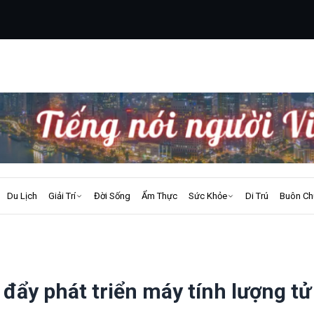
Du Lịch
Giải Trí
Đời Sống
Ẩm Thực
Sức Khỏe
Di Trú
Buôn Ch
đẩy phát triển máy tính lượng tử 