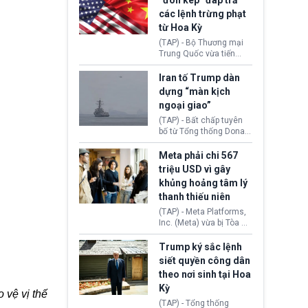
“đòn kép” đáp trả
đến tội ác từ hơn 30
các lệnh trừng phạt
năm trước tại California.
từ Hoa Kỳ
(TAP) - Bộ Thương mại
Trung Quốc vừa tiến
hành áp đặt lệnh trừng
phạt lên hàng loạt thực
Iran tố Trump dàn
thể và siết chặt kiểm
dựng “màn kịch
soát xuất khẩu máy bay
ngoại giao”
không người lái (UAV)
sang Hoa Kỳ. Động thái
(TAP) - Bất chấp tuyên
này nhằm đáp trả các
bố từ Tổng thống Donald
biện pháp hạn chế
Trump về tiến trình đàm
thương mại, áp thuế mới
phán hòa bình, Iran
Meta phải chi 567
cùng lệnh cấm công
khẳng định chưa có bất
triệu USD vì gây
nghệ gần đây từ phía
kỳ thỏa thuận nào.
khủng hoảng tâm lý
Washington.
Tehran cho rằng, Hoa Kỳ
thanh thiếu niên
chỉ đang dàn dựng “màn
kịch ngoại giao” để xoa
(TAP) - Meta Platforms,
dịu căng thẳng.
Inc. (Meta) vừa bị Tòa án
bang New Mexico yêu
cầu đóng góp 567 triệu
Trump ký sắc lệnh
USD vào một quỹ khắc
siết quyền công dân
phục hậu quả. Quyết
theo nơi sinh tại Hoa
định này diễn ra sau khi
Kỳ
toà xác định, những nền
 vệ vị thế
tảng mạng xã hội
(TAP) - Tổng thống