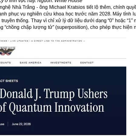
ỳ ở lĩnh vực này. Nguồn: White House
ệ Nhà Trắng - ông Michael Kratsios tiết lộ thêm, chính quy
mạnh phục vụ nghiên cứu khoa học trước năm 2028. Máy tính l
 truyền thống. Thay vì chỉ xử lý dữ liệu dưới dạng “0” hoặc “1”
g “chồng chập lượng tử” (superposition), cho phép thực hiện 