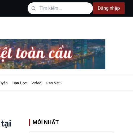
Đăng nhập
uyện
Bạn Đọc
Video
Rao Vặt
tại
MỚI NHẤT