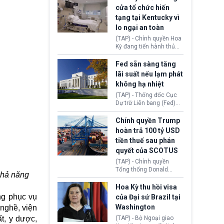
nhằm duy trì hoạt động
Chủ tịch Gianni Infantino
cửa tổ chức hiến
tiếp tục đối mặt cáo
tạng tại Kentucky vì
buộc dùng sức ép tài
lo ngại an toàn
chính để đổi lấy sự ủng
chính trị từ Liên đoàn
(TAP) - Chính quyền Hoa
Bóng đá Jordan. Trước
Kỳ đang tiến hành thủ
áp lực dồn dập, FIFA phải
tục thu hồi chứng nhận
tổ chức cuộc họp khẩn ở
hoạt động của tổ chức
Fed sẵn sàng tăng
Morocco.
hiến tạng Network for
lãi suất nếu lạm phát
Hope (bang Kentucky).
không hạ nhiệt
Nguyên nhân vì đơn vị
này bị cáo buộc có nhiều
(TAP) - Thống đốc Cục
sai sót nghiêm trọng, vi
Dự trữ Liên bang (Fed)
phạm quy định về an
Lisa Cook nói sẽ ủng hộ
toàn y tế.
tăng lãi suất nếu lạm
Chính quyền Trump
phát ở Hoa Kỳ không tiếp
hoàn trả 100 tỷ USD
tục giảm trong thời gian
tiền thuế sau phán
tới.
quyết của SCOTUS
(TAP) - Chính quyền
Tổng thống Donald
khả năng
Trump đã hoàn trả
khoảng 100 tỷ USD thuế
Hoa Kỳ thu hồi visa
quan từng thu theo Đạo
ng phục vụ
của Đại sứ Brazil tại
luật Quyền hạn Kinh tế
Washington
nghề, viện
Khẩn cấp Quốc tế
(IEEPA). Động thái này
t, y dược,
(TAP) - Bộ Ngoại giao