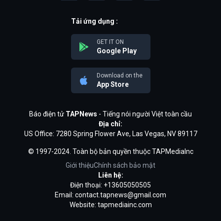
Tải ứng dụng :
GET IT ON
Google Play
Download on the
App Store
Báo điện tử
TAPNews
- Tiếng nói người Việt toàn cầu
Địa chỉ:
US Office: 7280 Spring Flower Ave, Las Vegas, NV 89117
© 1997-2024. Toàn bộ bản quyền thuộc TAPMediaInc
Giới thiệu
Chính sách bảo mật
Liên hệ:
Điện thoại: +13605050505
Email:
contact.tapnews@gmail.com
Website: tapmediainc.com