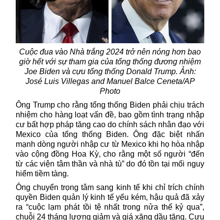
Cuộc đua vào Nhà trắng 2024 trở nên nóng hơn bao
giờ hết với sự tham gia của tổng thống đương nhiệm
Joe Biden và cựu tổng thống Donald Trump. Ảnh:
José Luis Villegas and Manuel Balce Ceneta/AP
Photo
Ông Trump cho rằng tổng thống Biden phải chịu trách
nhiệm cho hàng loạt vấn đề, bao gồm tình trạng nhập
cư bất hợp pháp tăng cao do chính sách nhân đạo với
Mexico của tổng thống Biden. Ông đặc biệt nhấn
mạnh dòng người nhập cư từ Mexico khi họ hòa nhập
vào cộng đồng Hoa Kỳ, cho rằng một số người “đến
từ các viện tâm thần và nhà tù” do đó tồn tại mối nguy
hiểm tiềm tàng.
Ông chuyển trọng tâm sang kinh tế khi chỉ trích chính
quyền Biden quản lý kinh tế yếu kém, hậu quả đã xảy
ra “cuộc lạm phát tồi tệ nhất trong nửa thế kỷ qua”,
chuỗi 24 tháng lương giảm và giá xăng dầu tăng. Cựu