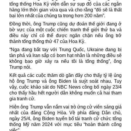
tổng thống Hoa Kỳ viện dẫn sự sụp đổ của các ngân
hàng lớn thời gian vừa qua và cho rằng “đó sẽ là thất
bại lớn nhất của chúng ta trong hơn 200 năm”.
Đồng thời,
ông Trump
cũng dự đoán thế giới đang ở
bờ vực của một cuộc chiến tranh thế giới thứ ba và
điều này chỉ có thể được ngăn chặn nếu ông trở
thành tổng thống thứ 47 của Hoa Kỳ.
“Nga đang bắt tay với Trung Quốc, Ukraine đang bị
tàn phá và Iran sắp có bom hạt nhân là những điều sẽ
không bao giờ xảy ra nếu tôi là tổng thống”, ông
Trump nói.
Kết quả các cuộc thăm dò gần đây cho thấy tỷ lệ ủng
hộ ông Trump và ông Biden là suýt soát nhau. Tuy
vậy, cuộc khảo sát do NBC News công bố ngày 23/4
cho thấy hầu hết người dân không muốn cả hai tham
gia tranh cử.
Hiện ông Trump vẫn nắm vai trò ứng cử viên sáng giá
nhất của đảng Cộng Hòa. Về phía đảng Dân chủ,
ngày 25/4,
ông Biden
tuyên bố tái tranh cử chức tổng
thống Mỹ năm 2024 với mục tiêu “hoàn thành công
việc”.