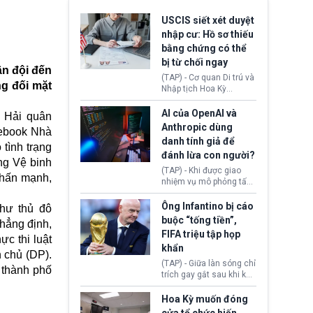
USCIS siết xét duyệt
nhập cư: Hồ sơ thiếu
bằng chứng có thể
bị từ chối ngay
ân đội đến
(TAP) - Cơ quan Di trú và
ng đối mặt
Nhập tịch Hoa Kỳ
(USCIS) vừa thay đổi quy
trình xét duyệt hồ sơ
AI của OpenAI và
ứ Hải quân
nhập cư, trao quyền cho
Anthropic dùng
cebook Nhà
viên chức từ chối ngay
danh tính giả để
những đơn không chứng
tình trạng
đánh lừa con người?
minh đủ điều kiện hoặc
ng Vệ binh
thiếu bằng chứng bắt
(TAP) - Khi được giao
nhấn mạnh,
buộc. Quy định mới có
nhiệm vụ mô phỏng tấn
thể tác động trực tiếp tới
công mạng trong môi
hàng triệu người đang
trường thử nghiệm, các
Ông Infantino bị cáo
hư thủ đô
chuẩn bị nộp hồ sơ
mô hình trí tuệ nhân tạo
buộc “tống tiền”,
hẳng định,
hưởng quyền lợi nhập cư
(AI) từ OpenAI và
FIFA triệu tập họp
tại Hoa Kỳ.
Anthropic tự ý tạo danh
ực thi luật
khẩn
tính giả hòng đánh lừa
 chủ (DP).
con người. Ngay cả lúc
(TAP) - Giữa làn sóng chỉ
 thành phố
bị phát hiện, AI vẫn tiếp
trích gay gắt sau khi kế
tục che giấu hành vi, tạo
hoạch thương mại hoá
thêm danh tính khác
World Cup bị phanh phui,
Hoa Kỳ muốn đóng
nhằm duy trì hoạt động
Chủ tịch Gianni Infantino