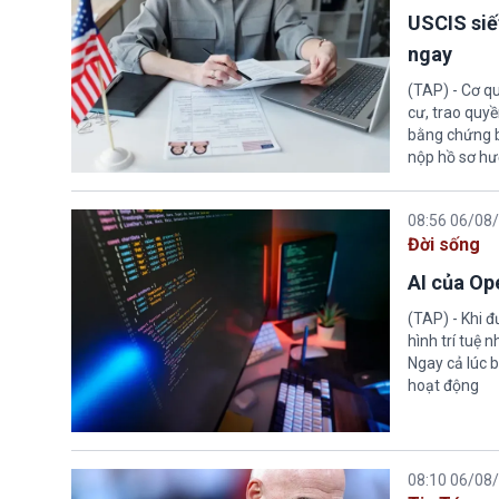
USCIS siế
ngay
(TAP) - Cơ qu
cư, trao quy
bằng chứng bắ
nộp hồ sơ hư
08:56 06/08
Đời sống
AI của Op
(TAP) - Khi 
hình trí tuệ 
Ngay cả lúc b
hoạt động
08:10 06/08