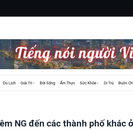
Du Lịch
Giải Trí
Đời Sống
Ẩm Thực
Sức Khỏe
Di Trú
Buôn Ch
hêm NG đến các thành phố khác 