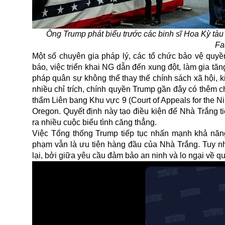
Ông Trump phát biểu trước các binh sĩ Hoa Kỳ t
Fa
Một số chuyên gia pháp lý, các tổ chức bảo vệ quyề
báo, việc triển khai NG dẫn đến xung đột, làm gia tă
pháp quân sự không thể thay thế chính sách xã hội, kin
nhiều chỉ trích, chính quyền Trump gần đây có thêm 
thẩm Liên bang Khu vực 9 (Court of Appeals for the Ni
Oregon. Quyết định này tạo điều kiện để Nhà Trắng ti
ra nhiều cuộc biểu tình căng thẳng.
Việc Tổng thống Trump tiếp tục nhấn mạnh khả năn
phạm
vẫn là ưu tiên hàng đầu của Nhà Trắng. Tuy n
lại, bởi giữa yêu cầu đảm bảo an ninh và lo ngại về 