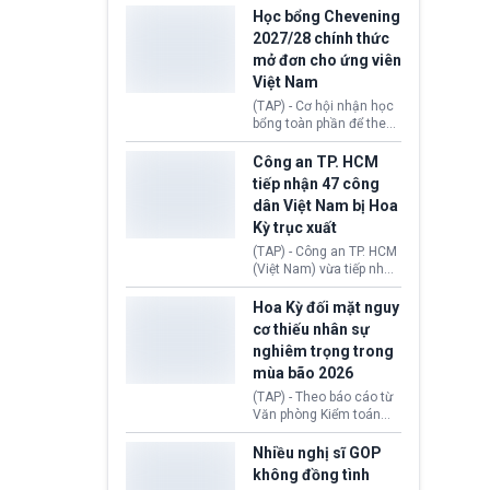
thi Thỏa thuận Rút khỏi
Iran nhằm mở lại eo biển
Học bổng Chevening
Liên minh châu Âu
Hormuz, mở đường cho
2027/28 chính thức
(Withdrawal
việc khôi phục hoạt
mở đơn cho ứng viên
Agreement).
động hàng hải. Những
Việt Nam
tín hiệu ngoại giao tích
cực này lập tức tác động
(TAP) - Cơ hội nhận học
đến thị trường năng
bổng toàn phần để theo
lượng, kéo giá dầu thế
học chương trình thạc sĩ
giới lùi sâu xuống dưới
tại Vương quốc Anh đã
Công an TP. HCM
mức 80 USD/thùng.
chính thức quay trở lại.
tiếp nhận 47 công
Học bổng Chevening
dân Việt Nam bị Hoa
2027/28 của Chính phủ
Kỳ trục xuất
Anh vừa mở cổng ứng
tuyển dành riêng ứng
(TAP) - Công an TP. HCM
viên Việt Nam, hỗ trợ
(Việt Nam) vừa tiếp nhận
toàn bộ chi phí học tập
47 công dân Việt Nam bị
cùng nhiều quyền lợi
Hoa Kỳ trục xuất về
Hoa Kỳ đối mặt nguy
trong suốt một năm
nước. Đây là đợt có số
cơ thiếu nhân sự
học.
lượng lớn nhất từ đầu
nghiêm trọng trong
năm 2026 đến nay, phản
mùa bão 2026
ánh xu hướng gia tăng
các trường hợp trục
(TAP) - Theo báo cáo từ
xuất.
Văn phòng Kiểm toán
Chính phủ (GAO), Cơ
quan Quản lý Khẩn cấp
Nhiều nghị sĩ GOP
Liên bang (FEMA) thuộc
không đồng tình
Bộ An ninh Nội địa Hoa