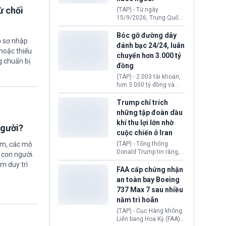
đến ổ dịch Salmonella
ừ chối
(TAP) - Từ ngày
khiến ít nhất 110 người
15/9/2026, Trung Quốc
mắc bệnh tại bang
áp dụng quy định mới về
Minnesota.
quản lý xuất nhập cảnh.
Bóc gỡ đường dây
ồ sơ nhập
Một hành vi vi phạm giấy
đánh bạc 24/24, luân
tờ, xuất nhập cảnh trái
hoặc thiếu
chuyển hơn 3.000 tỷ
phép hay liên quan kiểm
g chuẩn bị
đồng
soát công nghệ có thể
khiến công dân Trung
(TAP) - 2.003 tài khoản,
Quốc đối mặt lệnh cấm
hơn 3.000 tỷ đồng và
xuất cảnh kéo dài tới 3
một đường dây đánh
năm. Trong khi đó, người
bạc xuyên quốc gia vận
Trump chỉ trích
nước ngoài sử dụng giấy
hành 24/24 giờ vừa bị
những tập đoàn dầu
tờ giả có nguy cơ bị từ
Công an TP. Hải Phòng
khí thu lợi lớn nhờ
chối nhập cảnh hoặc
(Việt Nam) bóc gỡ.
người?
cấm vào Trung Quốc tới
cuộc chiến ở Iran
5 năm.
ệm, các mô
(TAP) - Tổng thống
Donald Trump tin rằng, 2
 con người.
tập đoàn dầu khí
ằm duy trì
ExxonMobil và Chevron
FAA cấp chứng nhận
đã thu về lợi nhuận quá
an toàn bay Boeing
lớn nhờ giá dầu tăng
737 Max 7 sau nhiều
mạnh suốt thời gian Hoa
năm trì hoãn
Kỳ xảy ra xung đột ở
Iran. Trên cơ sở đó, lãnh
(TAP) - Cục Hàng không
đạo Nhà Trắng kêu gọi
Liên bang Hoa Kỳ (FAA)
các doanh nghiệp cần