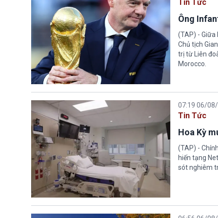
Tin Tức
Ông Infant
(TAP) - Giữa 
Chủ tịch Gian
trị từ Liên đ
Morocco.
07:19 06/08
Tin Tức
Hoa Kỳ mu
(TAP) - Chín
hiến tạng Ne
sót nghiêm tr