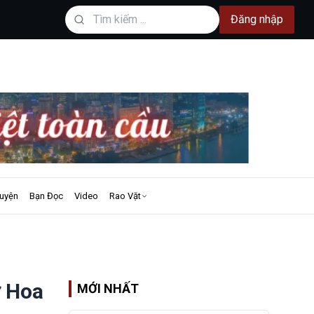
Đăng nhập
uyện
Bạn Đọc
Video
Rao Vặt
ở Hoa
MỚI NHẤT