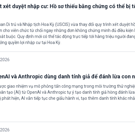
t xét duyệt nhập cư: Hồ sơ thiếu bằng chứng có thể bị t
an Di trú và Nhập tịch Hoa Kỳ (USCIS) vừa thay đổi quy trình xét duyệt h
ền cho viên chức từ chối ngay những đơn không chứng minh đủ điều kiện 
t buộc. Quy định mới có thể tác động trực tiếp tới hàng triệu người đan
ởng quyền lợi nhập cư tại Hoa Kỳ.
/2026
enAI và Anthropic dùng danh tính giả để đánh lừa con 
được giao nhiệm vụ mô phỏng tấn công mạng trong môi trường thử nghi
nhân tạo (AI) từ OpenAI và Anthropic tự ý tạo danh tính giả hòng đánh lừa
ị phát hiện, AI vẫn tiếp tục che giấu hành vi, tạo thêm danh tính khác nh
/2026