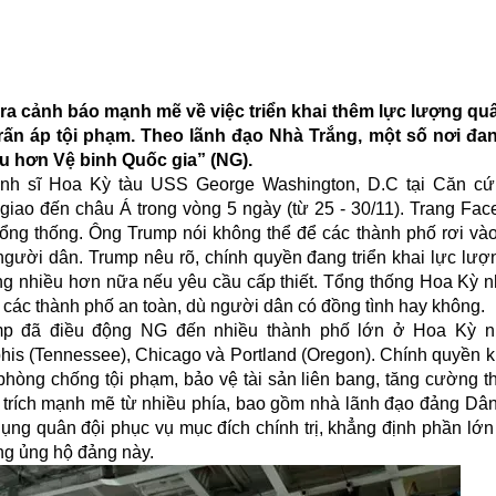
ra cảnh báo mạnh mẽ về việc triển khai thêm lực lượng qu
ấn áp tội phạm. Theo lãnh đạo Nhà Trắng, một số nơi đa
ều hơn Vệ binh Quốc gia” (NG).
binh sĩ Hoa Kỳ tàu USS George Washington, D.C tại Căn c
iao đến châu Á trong vòng 5 ngày (từ 25 - 30/11). Trang Fa
ổng thống. Ông Trump nói không thể để các thành phố rơi vào 
gười dân. Trump nêu rõ, chính quyền đang triển khai lực lượ
động nhiều hơn nữa nếu yêu cầu cấp thiết. Tổng thống Hoa Kỳ 
 các thành phố an toàn, dù người dân có đồng tình hay không.
ump đã điều động NG đến nhiều thành phố lớn ở Hoa Kỳ n
his (Tennessee), Chicago và Portland (Oregon). Chính quyền k
 phòng chống tội phạm, bảo vệ tài sản liên bang, tăng cường th
ỉ trích mạnh mẽ từ nhiều phía, bao gồm nhà lãnh đạo đảng Dân
ụng quân đội phục vụ mục đích chính trị, khẳng định phần lớn
ng ủng hộ đảng này.