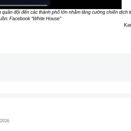
 quân đội đến các thành phố lớn nhằm tăng cường chiến dịch tr
uồn: Facebook “White House”
Ka
/2026