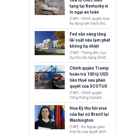
cửa tổ chức hiến
tiếp tục đối mặt cáo
tạng tại Kentucky vì
buộc dùng sức ép tài
lo ngại an toàn
chính để đổi lấy sự ủng
chính trị từ Liên đoàn
(TAP) - Chính quyền Hoa
Bóng đá Jordan. Trước
Kỳ đang tiến hành thủ
áp lực dồn dập, FIFA phải
tục thu hồi chứng nhận
tổ chức cuộc họp khẩn ở
hoạt động của tổ chức
Fed sẵn sàng tăng
Morocco.
hiến tạng Network for
lãi suất nếu lạm phát
Hope (bang Kentucky).
không hạ nhiệt
Nguyên nhân vì đơn vị
này bị cáo buộc có nhiều
(TAP) - Thống đốc Cục
sai sót nghiêm trọng, vi
Dự trữ Liên bang (Fed)
phạm quy định về an
Lisa Cook nói sẽ ủng hộ
toàn y tế.
tăng lãi suất nếu lạm
Chính quyền Trump
phát ở Hoa Kỳ không tiếp
hoàn trả 100 tỷ USD
tục giảm trong thời gian
tiền thuế sau phán
tới.
quyết của SCOTUS
(TAP) - Chính quyền
Tổng thống Donald
Trump đã hoàn trả
khoảng 100 tỷ USD thuế
Hoa Kỳ thu hồi visa
quan từng thu theo Đạo
của Đại sứ Brazil tại
luật Quyền hạn Kinh tế
Washington
Khẩn cấp Quốc tế
(IEEPA). Động thái này
(TAP) - Bộ Ngoại giao
diễn ra sau phán quyết
Hoa Kỳ vừa quyết định