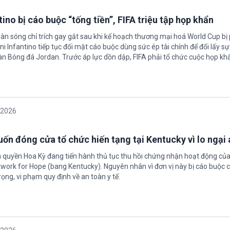
ino bị cáo buộc “tống tiền”, FIFA triệu tập họp khẩn
làn sóng chỉ trích gay gắt sau khi kế hoạch thương mại hoá World Cup bị
ni Infantino tiếp tục đối mặt cáo buộc dùng sức ép tài chính để đổi lấy s
oàn Bóng đá Jordan. Trước áp lực dồn dập, FIFA phải tổ chức cuộc họp kh
/2026
ốn đóng cửa tổ chức hiến tạng tại Kentucky vì lo ngại 
h quyền Hoa Kỳ đang tiến hành thủ tục thu hồi chứng nhận hoạt động của
twork for Hope (bang Kentucky). Nguyên nhân vì đơn vị này bị cáo buộc c
ọng, vi phạm quy định về an toàn y tế.