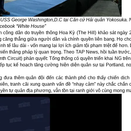
àu USS George Washington,D.C tại Căn cứ Hải quân Yokosuka. 
cebook “White House”
n công dân do truyền thông Hoa Kỳ (The Hill) khảo sát ngày 
ng căng thẳng giữa người dân và chính quyền liên bang. Họ cho
h tế lâu dài - vốn mang lại lợi ích giảm tội phạm triệt để hơn.
chiến thắng pháp lý quan trọng. Theo TAP News, hồi tuần trước
nth Circuit) phán quyết: Tổng thống có quyền triển khai NG trê
ếp tục kế hoạch tăng cường hiện diện quân sự tại Portland, n
g đưa thêm quân đội đến các thành phố cho thấy chiến dịch
hiên, tranh cãi xung quanh vấn đề “nhạy cảm” này chắc chắn
quyền tự quản địa phương, vẫn tồn tại ranh giới vô cùng mong m