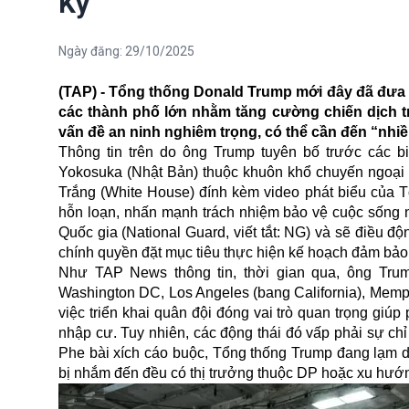
Kỳ
Ngày đăng:
29/10/2025
(TAP) - Tổng thống Donald Trump mới đây đã đưa 
các thành phố lớn nhằm tăng cường chiến dịch tr
vấn đề an ninh nghiêm trọng, có thể cần đến “nhi
Thông tin trên do ông Trump tuyên bố trước các 
Yokosuka (Nhật Bản) thuộc khuôn khổ chuyến ngoại g
Trắng (White House) đính kèm video phát biểu của T
hỗn loạn, nhấn mạnh trách nhiệm bảo vệ cuộc sống n
Quốc gia (National Guard, viết tắt: NG) và sẽ điều 
chính quyền đặt mục tiêu thực hiện kế hoạch đảm bảo
Như TAP News thông tin, thời gian qua, ông Tr
Washington DC, Los Angeles (bang California), Memp
việc triển khai quân đội đóng vai trò quan trọng giúp
nhập cư. Tuy nhiên, các động thái đó vấp phải sự ch
Phe bài xích cáo buộc, Tổng thống Trump đang lạm d
bị nhắm đến đều có thị trưởng thuộc DP hoặc xu hướ