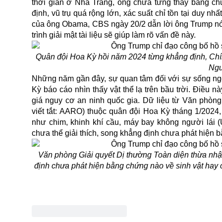
thời gian ở Nhà Trắng, ông chưa từng thấy bằng ch
định, vũ trụ quá rộng lớn, xác suất chỉ tồn tại duy nh
của ông Obama, CBS ngày 20/2 dẫn lời ông Trump nói,
trình giải mật tài liệu sẽ giúp làm rõ vấn đề này.
Quân đội Hoa Kỳ hồi năm 2024 từng khẳng định, Chín
Ngu
Những năm gần đây, sự quan tâm đối với sự sống ngo
Kỳ báo cáo nhìn thấy vật thể lạ trên bầu trời. Điều
giá nguy cơ an ninh quốc gia. Dữ liệu từ Văn phòng
viết tắt: AARO) thuộc quân đội Hoa Kỳ tháng 1/2024
như chim, khinh khí cầu, máy bay không người lái 
chưa thể giải thích, song khẳng định chưa phát hiện 
Văn phòng Giải quyết Dị thường Toàn diện thừa nhận
định chưa phát hiện bằng chứng nào về sinh vật hay 