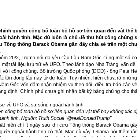
chính quyền công bố toàn bộ hồ sơ liên quan đến vật thể
oài hành tinh. Mặc dù luôn là chủ đề thu hút công chúng 
ựu Tổng thống Barack Obama gần đây chia sẻ trên một chư
.
hôm 20/2, Trump nói đã yêu cầu Lầu Năm Góc cùng một số cơ
iải mật tài liệu lưu trữ về UFO. Theo lãnh đạo Nhà Trắng, vấn đ
 đối với công chúng. Bộ trưởng Quốc phòng (DOD) - ông Pete H
c tồn đọng lâu nay từ dư luận. Tuy nhiên, hiện chưa rõ những 
Năm Góc vốn đảm nhận nhiệm vụ theo dõi, điều tra báo cáo v
ng định, Chính phủ chưa ghi nhận bất kỳ bằng chứng cho th
n công bố toàn bộ hồ sơ liên quan đến vật thể bay không xác 
 hành tinh. Nguồn: Truth Social “@realDonaldTrump”
t hiện chỉ ít ngày sau khi cựu Tổng thống
Barack Obama
gây
 người ngoài hành tinh có thật. Mặc dù vậy, Obama nói thêm rằ