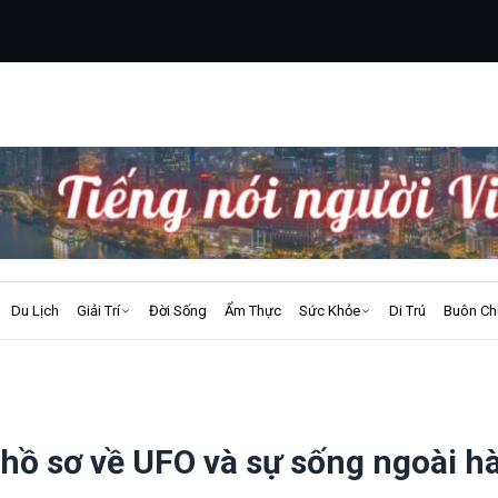
Du Lịch
Giải Trí
Đời Sống
Ẩm Thực
Sức Khỏe
Di Trú
Buôn Ch
hồ sơ về UFO và sự sống ngoài h