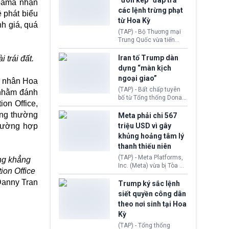
“đòn kép” đáp trả
Obama nhận
đến tội ác từ hơn 30
các lệnh trừng phạt
ề phát biểu
năm trước tại California.
từ Hoa Kỳ
h giá, quá
(TAP) - Bộ Thương mại
Trung Quốc vừa tiến
hành áp đặt lệnh trừng
phạt lên hàng loạt thực
Iran tố Trump dàn
trái đất.
thể và siết chặt kiểm
dựng “màn kịch
soát xuất khẩu máy bay
ngoại giao”
n nhân Hoa
không người lái (UAV)
sang Hoa Kỳ. Động thái
(TAP) - Bất chấp tuyên
 nhằm đánh
này nhằm đáp trả các
bố từ Tổng thống Donald
on Office,
biện pháp hạn chế
Trump về tiến trình đàm
thương mại, áp thuế mới
ông thường
phán hòa bình, Iran
Meta phải chi 567
cùng lệnh cấm công
khẳng định chưa có bất
trường hợp
triệu USD vì gây
nghệ gần đây từ phía
kỳ thỏa thuận nào.
khủng hoảng tâm lý
Washington.
Tehran cho rằng, Hoa Kỳ
thanh thiếu niên
chỉ đang dàn dựng “màn
kịch ngoại giao” để xoa
(TAP) - Meta Platforms,
ong khẳng
dịu căng thẳng.
Inc. (Meta) vừa bị Tòa án
ion Office
bang New Mexico yêu
anny Tran
cầu đóng góp 567 triệu
Trump ký sắc lệnh
USD vào một quỹ khắc
siết quyền công dân
phục hậu quả. Quyết
theo nơi sinh tại Hoa
định này diễn ra sau khi
Kỳ
toà xác định, những nền
tảng mạng xã hội
(TAP) - Tổng thống