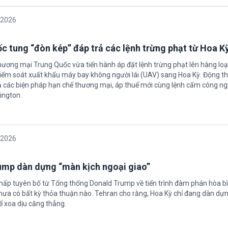
/2026
c tung “đòn kép” đáp trả các lệnh trừng phạt từ Hoa K
hương mại Trung Quốc vừa tiến hành áp đặt lệnh trừng phạt lên hàng loạ
 kiểm soát xuất khẩu máy bay không người lái (UAV) sang Hoa Kỳ. Động th
 các biện pháp hạn chế thương mại, áp thuế mới cùng lệnh cấm công n
ington.
/2026
rump dàn dựng “màn kịch ngoại giao”
chấp tuyên bố từ Tổng thống Donald Trump về tiến trình đàm phán hòa bì
hưa có bất kỳ thỏa thuận nào. Tehran cho rằng, Hoa Kỳ chỉ đang dàn dự
ể xoa dịu căng thẳng.