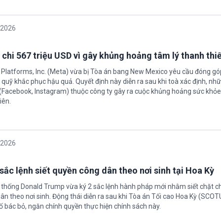
/2026
 chi 567 triệu USD vì gây khủng hoảng tâm lý thanh thi
 Platforms, Inc. (Meta) vừa bị Tòa án bang New Mexico yêu cầu đóng góp
quỹ khắc phục hậu quả. Quyết định này diễn ra sau khi toà xác định, nh
(Facebook, Instagram) thuộc công ty gây ra cuộc khủng hoảng sức khỏe
iên.
/2026
sắc lệnh siết quyền công dân theo nơi sinh tại Hoa Kỳ
 thống Donald Trump vừa ký 2 sắc lệnh hành pháp mới nhằm siết chặt c
ân theo nơi sinh. Động thái diễn ra sau khi Tòa án Tối cao Hoa Kỳ (SCO
ố bác bỏ, ngăn chính quyền thực hiện chính sách này.