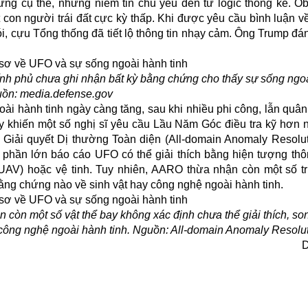
ứng cụ thể, nhưng niềm tin chủ yếu đến từ logic thống kê. 
ất con người trái đất cực kỳ thấp. Khi được yêu cầu bình luận v
 cựu Tổng thống đã tiết lộ thông tin nhạy cảm. Ông Trump đán
h phủ chưa ghi nhận bất kỳ bằng chứng cho thấy sự sống ngoài 
ồn: media.defense.gov
ài hành tinh ngày càng tăng, sau khi nhiều phi công, lẫn quâ
 này khiến một số nghị sĩ yêu cầu Lầu Năm Góc điều tra kỹ hơn
 Giải quyết Dị thường Toàn diện (All-domain Anomaly Resoluti
, phần lớn báo cáo UFO có thể giải thích bằng hiện tượng th
(UAV) hoặc vệ tinh. Tuy nhiên, AARO thừa nhận còn một số 
bằng chứng nào về sinh vật hay công nghệ ngoài hành tinh.
 còn một số vật thể bay không xác định chưa thể giải thích, s
công nghệ ngoài hành tinh. Nguồn: All-domain Anomaly Resolut
D