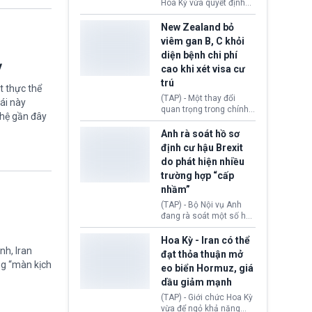
diễn ra sau phán quyết
Hoa Kỳ vừa quyết định
hồi tháng 2 bởi Tòa án
thu hồi thị thực (visa)
Tối cao Hoa Kỳ
của bà Maria Luiza
New Zealand bỏ
(SCOTUS) khi tuyên bố,
Ribeiro Viotti - Đại sứ
viêm gan B, C khỏi
việc áp thuế diện rộng là
Brazil tại Washington.
diện bệnh chi phí
hoàn toàn bất hợp pháp.
Động thái trên diễn ra
ỳ
cao khi xét visa cư
trong bối cảnh tranh
chấp ngoại giao giữa
trú
t thực thể
chính quyền Tổng thống
(TAP) - Một thay đổi
ái này
Donald Trump và chính
quan trọng trong chính
phủ cánh tả Tổng thống
ghệ gần đây
sách nhập cư của New
Brazil Luiz Inácio Lula
Zealand đang mở ra
Anh rà soát hồ sơ
da Silva đang leo thang
thêm cơ hội cho nhiều
định cư hậu Brexit
gay gắt.
người muốn định cư. Từ
do phát hiện nhiều
nay, người mắc viêm
trường hợp “cấp
gan B hoặc viêm gan C
sẽ không còn bị mặc
nhầm”
định không đáp ứng tiêu
(TAP) - Bộ Nội vụ Anh
chuẩn sức khỏe chỉ vì
đang rà soát một số hồ
chi phí điều trị khi nộp hồ
sơ thuộc Chương trình
sơ xin visa cư trú.
Định cư EU (EU
Hoa Kỳ - Iran có thể
Settlement Scheme -
nh, Iran
đạt thỏa thuận mở
EUSS) sau khi xác định
ng “màn kịch
eo biển Hormuz, giá
có trường hợp được cấp
dầu giảm mạnh
quy chế cư trú hậu
Brexit “do nhầm lẫn”.
(TAP) - Giới chức Hoa Kỳ
Động thái này làm dấy
vừa để ngỏ khả năng