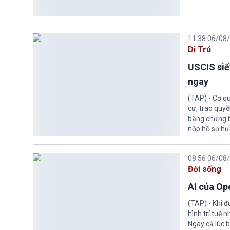
11:38 06/08
Di Trú
USCIS siế
ngay
(TAP) - Cơ qu
cư, trao quy
bằng chứng bắ
nộp hồ sơ hư
08:56 06/08
Đời sống
AI của Op
(TAP) - Khi 
hình trí tuệ 
Ngay cả lúc b