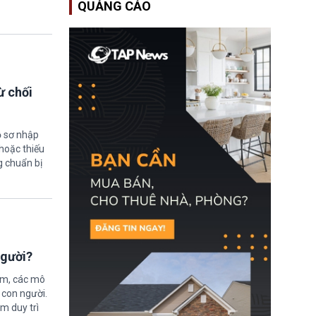
QUẢNG CÁO
Bộ An ninh Nội địa Hoa
Kỳ (DHS) đang đối mặt
nguy cơ thiếu hụt lực
lượng trầm trọng. Điều
này cần được đặc biệt
chú ý bởi nếu các siêu
bão đổ bộ Hoa Kỳ ở nửa
cuối năm 2026, lực
ừ chối
lượng ứng phó “mỏng”
có thể làm nghẽn công
tác cứu trợ; dẫn đến hệ
thống ứng phó khẩn cấp
ồ sơ nhập
quốc gia quá tải.
hoặc thiếu
g chuẩn bị
người?
ệm, các mô
 con người.
ằm duy trì