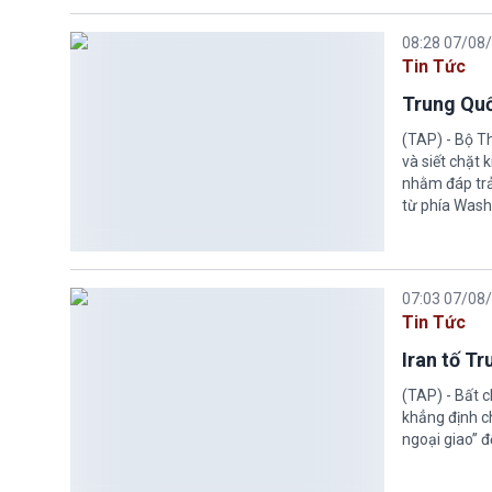
08:28 07/08
Tin Tức
Trung Quố
(TAP) - Bộ T
và siết chặt
nhằm đáp trả
từ phía Wash
07:03 07/08
Tin Tức
Iran tố T
(TAP) - Bất 
khẳng định c
ngoại giao” đ