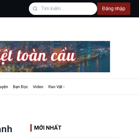
Đăng nhập
uyện
Bạn Đọc
Video
Rao Vặt
ành
MỚI NHẤT