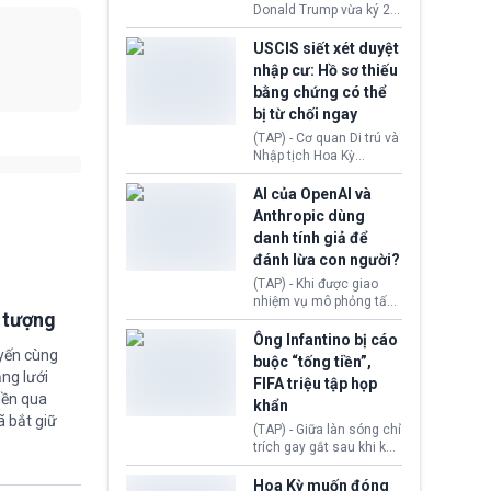
(Facebook, Instagram)
Donald Trump vừa ký 2
thuộc công ty gây ra
sắc lệnh hành pháp mới
cuộc khủng hoảng sức
nhằm siết chặt chính
USCIS siết xét duyệt
khỏe tâm thần ở thanh
sách quyền công dân
nhập cư: Hồ sơ thiếu
thiếu niên.
theo nơi sinh. Động thái
bằng chứng có thể
diễn ra sau khi Tòa án
bị từ chối ngay
Tối cao Hoa Kỳ
(SCOTUS) hôm 30/7
(TAP) - Cơ quan Di trú và
tuyên bố bác bỏ, ngăn
Nhập tịch Hoa Kỳ
chính quyền thực hiện
(USCIS) vừa thay đổi quy
chính sách này.
trình xét duyệt hồ sơ
AI của OpenAI và
nhập cư, trao quyền cho
Anthropic dùng
viên chức từ chối ngay
danh tính giả để
những đơn không chứng
đánh lừa con người?
minh đủ điều kiện hoặc
thiếu bằng chứng bắt
(TAP) - Khi được giao
buộc. Quy định mới có
nhiệm vụ mô phỏng tấn
thể tác động trực tiếp tới
i tượng
công mạng trong môi
hàng triệu người đang
trường thử nghiệm, các
Ông Infantino bị cáo
chuẩn bị nộp hồ sơ
uyến cùng
mô hình trí tuệ nhân tạo
buộc “tống tiền”,
hưởng quyền lợi nhập cư
(AI) từ OpenAI và
ng lưới
FIFA triệu tập họp
tại Hoa Kỳ.
Anthropic tự ý tạo danh
iền qua
khẩn
tính giả hòng đánh lừa
ã bắt giữ
con người. Ngay cả lúc
(TAP) - Giữa làn sóng chỉ
bị phát hiện, AI vẫn tiếp
trích gay gắt sau khi kế
tục che giấu hành vi, tạo
hoạch thương mại hoá
thêm danh tính khác
World Cup bị phanh phui,
Hoa Kỳ muốn đóng