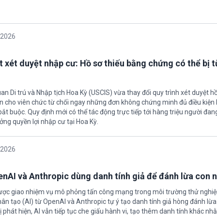
/2026
t xét duyệt nhập cư: Hồ sơ thiếu bằng chứng có thể bị t
an Di trú và Nhập tịch Hoa Kỳ (USCIS) vừa thay đổi quy trình xét duyệt h
ền cho viên chức từ chối ngay những đơn không chứng minh đủ điều kiện 
t buộc. Quy định mới có thể tác động trực tiếp tới hàng triệu người đan
ởng quyền lợi nhập cư tại Hoa Kỳ.
/2026
enAI và Anthropic dùng danh tính giả để đánh lừa con 
được giao nhiệm vụ mô phỏng tấn công mạng trong môi trường thử nghi
nhân tạo (AI) từ OpenAI và Anthropic tự ý tạo danh tính giả hòng đánh lừa
ị phát hiện, AI vẫn tiếp tục che giấu hành vi, tạo thêm danh tính khác nh