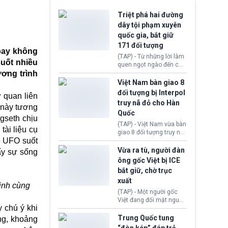
Triệt phá hai đường
dây tội phạm xuyên
quốc gia, bắt giữ
171 đối tượng
 bay không
(TAP) - Từ những lời làm
suốt nhiều
quen ngọt ngào đến các
ơng trình
“sàn vàng ảo”, bất động
sản trực tuyến cùng
Việt Nam bàn giao 8
đường dây đánh bạc quy
đối tượng bị Interpol
 quan liên
mô lớn, hai tổ chức tội
truy nã đỏ cho Hàn
phạm xuyên quốc gia đã
ề này tương
Quốc
dựng lên mạng lưới hoạt
egseth chịu
động tại Việt Nam và
(TAP) - Việt Nam vừa bàn
tài liệu cụ
Lào, lôi kéo hàng nghìn
giao 8 đối tượng truy nã
người tham gia, luân
ề UFO suốt
đỏ Interpol cho lực lượng
chuyển dòng tiền qua
chức năng Hàn Quốc.
Vừa ra tù, người đàn
ấy sự sống
nhiều lớp tài khoản. Sau
Nhóm này bị xác định
ông gốc Việt bị ICE
hơn 2 tuần phối hợp truy
lừa đảo 619 nạn nhân,
bắt giữ, chờ trục
xét, lực lượng chức năng
chiếm đoạt hơn 17,7 tỷ
hai nước đã bắt giữ 171
xuất
KRW.
định cùng
đối tượng.
(TAP) - Một người gốc
Việt đang đối mặt nguy
 chú ý khi
cơ bị trục xuất khỏi Hoa
Kỳ sau khi đã chấp hành
Trung Quốc tung
ng, khoảng
xong bản án liên quan