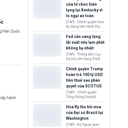
nhằm duy trì hoạt động
Chủ tịch Gianni Infantino
cửa tổ chức hiến
tiếp tục đối mặt cáo
tạng tại Kentucky vì
buộc dùng sức ép tài
lo ngại an toàn
chính để đổi lấy sự ủng
chính trị từ Liên đoàn
ốc
(TAP) - Chính quyền Hoa
Bóng đá Jordan. Trước
Kỳ đang tiến hành thủ
áp lực dồn dập, FIFA phải
ng Hàn Quốc.
tục thu hồi chứng nhận
tổ chức cuộc họp khẩn ở
hoạt động của tổ chức
Fed sẵn sàng tăng
Morocco.
hiến tạng Network for
lãi suất nếu lạm phát
Hope (bang Kentucky).
không hạ nhiệt
Nguyên nhân vì đơn vị
này bị cáo buộc có nhiều
(TAP) - Thống đốc Cục
sai sót nghiêm trọng, vi
Dự trữ Liên bang (Fed)
phạm quy định về an
Lisa Cook nói sẽ ủng hộ
toàn y tế.
tăng lãi suất nếu lạm
Chính quyền Trump
phát ở Hoa Kỳ không tiếp
hoàn trả 100 tỷ USD
tục giảm trong thời gian
tiền thuế sau phán
tới.
quyết của SCOTUS
(TAP) - Chính quyền
Tổng thống Donald
chấp hành
Trump đã hoàn trả
khoảng 100 tỷ USD thuế
Hoa Kỳ thu hồi visa
quan từng thu theo Đạo
của Đại sứ Brazil tại
luật Quyền hạn Kinh tế
Washington
Khẩn cấp Quốc tế
(IEEPA). Động thái này
(TAP) - Bộ Ngoại giao