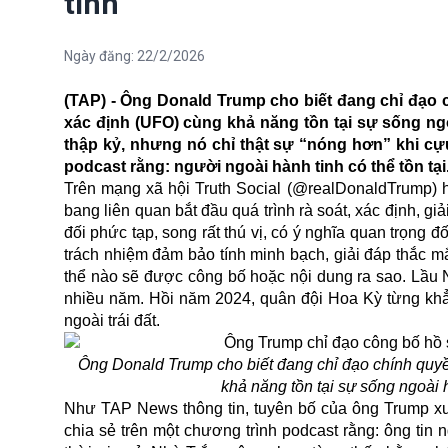
tinh
Ngày đăng:
22/2/2026
(TAP) - Ông Donald Trump cho biết đang chỉ đạo 
xác định (UFO) cùng khả năng tồn tại sự sống ng
thập kỷ, nhưng nó chỉ thật sự “nóng hơn” khi c
podcast rằng: người ngoài hành tinh có thể tồn tại
Trên mạng xã hội Truth Social (@realDonaldTrump) 
bang liên quan bắt đầu quá trình rà soát, xác định, g
đối phức tạp, song rất thú vị, có ý nghĩa quan trọng
trách nhiệm đảm bảo tính minh bạch, giải đáp thắc mắ
thể nào sẽ được công bố hoặc nội dung ra sao. Lầu 
nhiều năm. Hồi năm 2024, quân đội Hoa Kỳ từng khẳ
ngoài trái đất.
Ông Donald Trump cho biết đang chỉ đạo chính quyề
khả năng tồn tại sự sống ngoài
Như TAP News thông tin, tuyên bố của ông Trump xuấ
chia sẻ trên một chương trình podcast rằng: ông tin