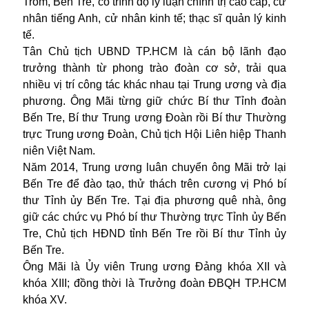
Trôm, Bến Tre, có trình độ lý luận chính trị cao cấp, cử
nhân tiếng Anh, cử nhân kinh tế; thạc sĩ quản lý kinh
tế.
Tân Chủ tịch UBND TP.HCM là cán bộ lãnh đạo
trưởng thành từ phong trào đoàn cơ sở, trải qua
nhiều vị trí công tác khác nhau tại Trung ương và địa
phương. Ông Mãi từng giữ chức Bí thư Tỉnh đoàn
Bến Tre, Bí thư Trung ương Đoàn rồi Bí thư Thường
trực Trung ương Đoàn, Chủ tịch Hội Liên hiệp Thanh
niên Việt Nam.
Năm 2014, Trung ương luân chuyển ông Mãi trở lại
Bến Tre để đào tạo, thử thách trên cương vị Phó bí
thư Tỉnh ủy Bến Tre. Tại địa phương quê nhà, ông
giữ các chức vụ Phó bí thư Thường trực Tỉnh ủy Bến
Tre, Chủ tịch HĐND tỉnh Bến Tre rồi Bí thư Tỉnh ủy
Bến Tre.
Ông Mãi là Ủy viên Trung ương Đảng khóa XII và
khóa XIII; đồng thời là Trưởng đoàn ĐBQH TP.HCM
khóa XV.