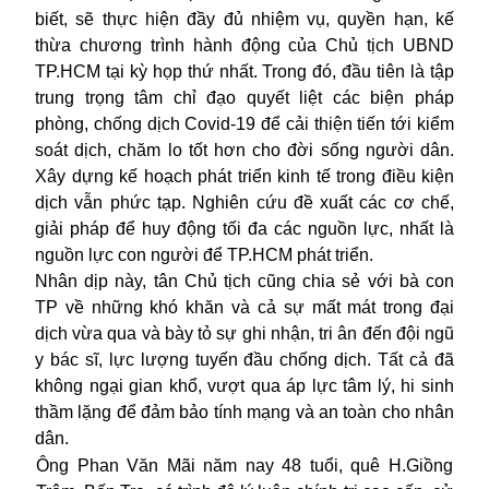
biết, sẽ thực hiện đầy đủ nhiệm vụ, quyền hạn, kế
thừa chương trình hành động của Chủ tịch UBND
TP.HCM tại kỳ họp thứ nhất. Trong đó, đầu tiên là tập
trung trọng tâm chỉ đạo quyết liệt các biện pháp
phòng, chống dịch Covid-19 để cải thiện tiến tới kiểm
soát dịch, chăm lo tốt hơn cho đời sống người dân.
Xây dựng kế hoạch phát triển kinh tế trong điều kiện
dịch vẫn phức tạp. Nghiên cứu đề xuất các cơ chế,
giải pháp để huy động tối đa các nguồn lực, nhất là
nguồn lực con người để TP.HCM phát triển.
Nhân dịp này, tân Chủ tịch cũng chia sẻ với bà con
TP về những khó khăn và cả sự mất mát trong đại
dịch vừa qua và bày tỏ sự ghi nhận, tri ân đến đội ngũ
y bác sĩ, lực lượng tuyến đầu chống dịch. Tất cả đã
không ngại gian khổ, vượt qua áp lực tâm lý, hi sinh
thầm lặng để đảm bảo tính mạng và an toàn cho nhân
dân.
Ông Phan Văn Mãi năm nay 48 tuổi, quê H.Giồng