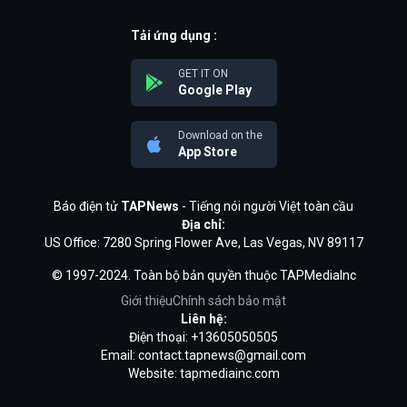
Tải ứng dụng :
GET IT ON
Google Play
Download on the
App Store
Báo điện tử
TAPNews
- Tiếng nói người Việt toàn cầu
Địa chỉ:
US Office: 7280 Spring Flower Ave, Las Vegas, NV 89117
© 1997-2024. Toàn bộ bản quyền thuộc TAPMediaInc
Giới thiệu
Chính sách bảo mật
Liên hệ:
Điện thoại: +13605050505
Email:
contact.tapnews@gmail.com
Website: tapmediainc.com