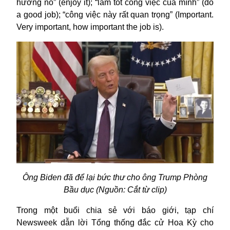
hưởng nó
” (enjoy it); “
làm tốt công việc của mình
” (do
a good job); “c
ông việc này rất quan trọng
” (Important.
Very important, how important the job is).
Ông
Biden đã để lại bức thư
cho ông Trump
Phòng
Bầu dục
(
Nguồn: Cắt từ clip
)
Trong một buổi chia sẻ với báo giới,
tạp chí
Newsweek dẫn lời Tổng thống đắc cử Hoa Kỳ
cho