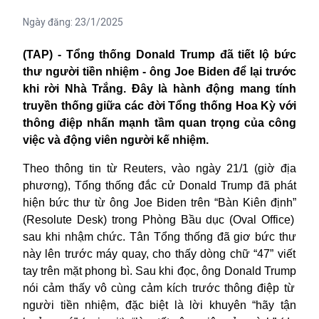
Ngày đăng:
23/1/2025
(TAP) -
Tổng thống Donald Trump đã tiết lộ bức
thư người tiền nhiệm
- ông
Joe Biden để lại trước
khi rời Nhà Trắng. Đây là
hành động mang tính
truyền thống giữa các đời
T
ổng thống
Hoa Kỳ
với
thông điệp nhấn mạnh tầm quan trọng của công
việc và động viên
người kế nhiệm.
Theo thông tin
từ
Reuters,
vào n
gày 21
/
1
(giờ địa
phương)
, Tổng thống
đắc cử
Donald Trump
đã phát
hiện bức thư
từ ông Joe Biden
trên
“B
àn Kiên định
”
(Resolute Desk) trong Phòng Bầu dục
(Oval Office)
sau khi nhậm chức.
Tân Tổng thống
đã giơ bức thư
này
lên trước máy quay, cho thấy dòng chữ
“
47
”
viết
tay
trên mặt
phong bì.
S
au khi đọc, ông
Donald Trump
nói
cảm thấy vô cùng cảm kích trước thông điệp từ
người tiền nhiệm, đặc biệt là lời khuyên “h
ãy tận