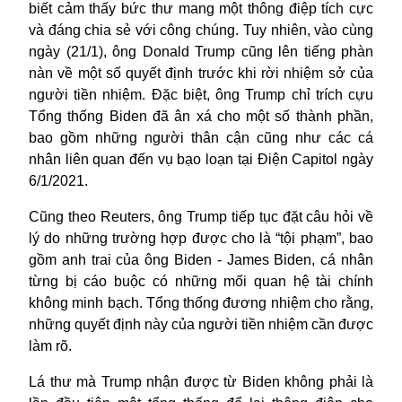
biết cảm thấy bức thư mang một thông điệp tích cực
và đáng chia sẻ với công chúng. Tuy nhiên
,
vào cùng
ngày
(21/1)
, ông Donald Trump cũng lên tiếng
phàn
nàn
về
một số
quyết định trước khi rời nhiệm sở
của
người tiền nhiệm.
Đặc biệt, ô
ng Trump chỉ trích
cựu
Tổng thống
Biden
đã
ân xá cho một số thành phần,
bao gồm
những người thân cận
cũng như các
cá
nhân liên quan đến vụ bạo loạn tại Điện Capitol ngày
6
/
1
/
2021.
Cũng theo
Reuters
, ông
Trump
tiếp tục
đặt câu hỏi về
lý do những
trường hợp được cho
là
“
tội phạm
”,
bao
gồm anh trai của
ông Biden - James Biden, cá nhân
từng
bị cáo buộc có những mối quan hệ tài chính
không minh bạch.
Tổng thống đương nhiệm
cho rằng
,
những quyết định này của
người tiền nhiệm
cần được
làm rõ.
Lá thư mà Trump nhận được từ Biden không phải là