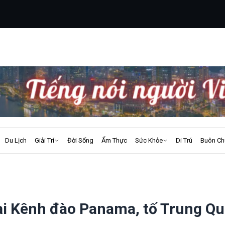
Du Lịch
Giải Trí
Đời Sống
Ẩm Thực
Sức Khỏe
Di Trú
Buôn Ch
ại Kênh đào Panama, tố Trung Q