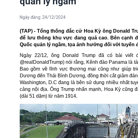
quản lý ngầm
Ngày đăng:
24/12/2024
(TAP) - Tổng thống đắc cử Hoa Kỳ ô
ng Donald Tr
để lưu thông khu vực đang quá cao. Bên cạnh đ
Quốc
quản lý ngầm, tọa ảnh hưởng đối với tuyến 
Ngày 22/12, ông
Donald Trump đã có bài viết 
@realDonaldTrump) nói rằng, Kênh đào Panama là tài 
Bao gồm về lĩnh vực thương mại cũng như giúp tr
Dương đến Thái Bình Dương, đồng thời cắt giảm đáng
Washington, D.C đang là bên sử dụng nhiều nhất tuy
cảng nội địa. Ông Trump nhấn mạnh, Hoa Kỳ cũng đã
(dài 51 dặm) từ năm 1914.