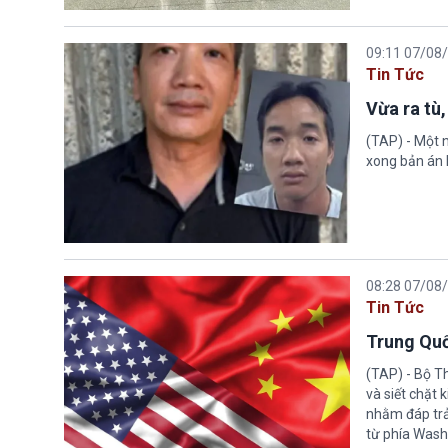
09:11 07/08
Tin Tức
Vừa ra tù,
(TAP) - Một n
xong bản án l
08:28 07/08
Tin Tức
Trung Quố
(TAP) - Bộ T
và siết chặt
nhằm đáp trả
từ phía Wash