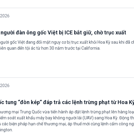
/2026
 người đàn ông gốc Việt bị ICE bắt giữ, chờ trục xuất
gười gốc Việt đang đối mặt nguy cơ bị trục xuất khỏi Hoa Kỳ sau khi đã 
iên quan đến tội ác từ hơn 30 năm trước tại California.
/2026
c tung “đòn kép” đáp trả các lệnh trừng phạt từ Hoa K
hương mại Trung Quốc vừa tiến hành áp đặt lệnh trừng phạt lên hàng loạ
 kiểm soát xuất khẩu máy bay không người lái (UAV) sang Hoa Kỳ. Động th
 các biện pháp hạn chế thương mại, áp thuế mới cùng lệnh cấm công n
ington.