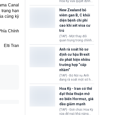
diễn ra sau phán quyết
Hoa Kỳ vừa quyết định
nama Canal
hồi tháng 2 bởi Tòa án
thu hồi thị thực (visa)
Tối cao Hoa Kỳ
của bà Maria Luiza
New Zealand bỏ
 trạng hạn
(SCOTUS) khi tuyên bố,
Ribeiro Viotti - Đại sứ
viêm gan B, C khỏi
ủa cùng kỳ
việc áp thuế diện rộng là
Brazil tại Washington.
diện bệnh chi phí
hoàn toàn bất hợp pháp.
Động thái trên diễn ra
cao khi xét visa cư
trong bối cảnh tranh
chấp ngoại giao giữa
trú
Phía Chính
chính quyền Tổng thống
(TAP) - Một thay đổi
Donald Trump và chính
quan trọng trong chính
phủ cánh tả Tổng thống
sách nhập cư của New
Elti Tran
Brazil Luiz Inácio Lula
Zealand đang mở ra
Anh rà soát hồ sơ
da Silva đang leo thang
thêm cơ hội cho nhiều
định cư hậu Brexit
gay gắt.
người muốn định cư. Từ
do phát hiện nhiều
nay, người mắc viêm
trường hợp “cấp
gan B hoặc viêm gan C
sẽ không còn bị mặc
nhầm”
định không đáp ứng tiêu
(TAP) - Bộ Nội vụ Anh
chuẩn sức khỏe chỉ vì
đang rà soát một số hồ
chi phí điều trị khi nộp hồ
sơ thuộc Chương trình
sơ xin visa cư trú.
Định cư EU (EU
Hoa Kỳ - Iran có thể
Settlement Scheme -
đạt thỏa thuận mở
EUSS) sau khi xác định
eo biển Hormuz, giá
có trường hợp được cấp
dầu giảm mạnh
quy chế cư trú hậu
Brexit “do nhầm lẫn”.
(TAP) - Giới chức Hoa Kỳ
Động thái này làm dấy
vừa để ngỏ khả năng