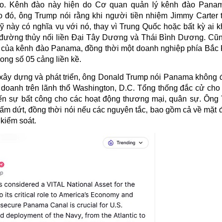
đào. Kênh đào này hiện do Cơ quan quản lý kênh đào Pana
Do đó, ông Trump nói rằng khi người tiền nhiệm Jimmy Carter 
 này có nghĩa vụ với nó, thay vì Trung Quốc hoặc bất kỳ ai k
 đường thủy nối liền Đại Tây Dương và Thái Bình Dương. Cũn
i của kênh đào Panama, đồng thời một doanh nghiệp phía Bắc K
ong số 05 cảng liền kề.
xây dựng và phát triển, ông
Donald Trump nói
Panama không 
h doanh trên lãnh thổ Washington, D.C. Tổng thống đắc cử cho
đến sự bất công cho các hoạt động thương mại, quân sự. Ông
chấm dứt, đồng thời nói nếu các nguyên tắc, bao gồm cả về mặt
 kiểm soát.