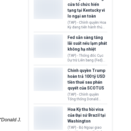
nhằm duy trì hoạt động
Chủ tịch Gianni Infantino
cửa tổ chức hiến
tiếp tục đối mặt cáo
tạng tại Kentucky vì
buộc dùng sức ép tài
lo ngại an toàn
chính để đổi lấy sự ủng
chính trị từ Liên đoàn
(TAP) - Chính quyền Hoa
Bóng đá Jordan. Trước
Kỳ đang tiến hành thủ
áp lực dồn dập, FIFA phải
tục thu hồi chứng nhận
tổ chức cuộc họp khẩn ở
hoạt động của tổ chức
Fed sẵn sàng tăng
Morocco.
hiến tạng Network for
lãi suất nếu lạm phát
Hope (bang Kentucky).
không hạ nhiệt
Nguyên nhân vì đơn vị
này bị cáo buộc có nhiều
(TAP) - Thống đốc Cục
sai sót nghiêm trọng, vi
Dự trữ Liên bang (Fed)
phạm quy định về an
Lisa Cook nói sẽ ủng hộ
toàn y tế.
tăng lãi suất nếu lạm
Chính quyền Trump
phát ở Hoa Kỳ không tiếp
hoàn trả 100 tỷ USD
tục giảm trong thời gian
tiền thuế sau phán
tới.
quyết của SCOTUS
(TAP) - Chính quyền
Tổng thống Donald
Trump đã hoàn trả
khoảng 100 tỷ USD thuế
Hoa Kỳ thu hồi visa
quan từng thu theo Đạo
của Đại sứ Brazil tại
luật Quyền hạn Kinh tế
 “Donald J.
Washington
Khẩn cấp Quốc tế
(IEEPA). Động thái này
(TAP) - Bộ Ngoại giao