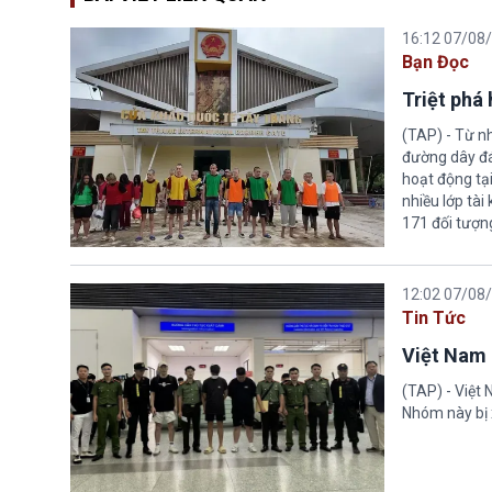
16:12 07/08
Bạn Đọc
Triệt phá
(TAP) - Từ n
đường dây đá
hoạt động tại
nhiều lớp tài
171 đối tượn
12:02 07/08
Tin Tức
Việt Nam 
(TAP) - Việt
Nhóm này bị 