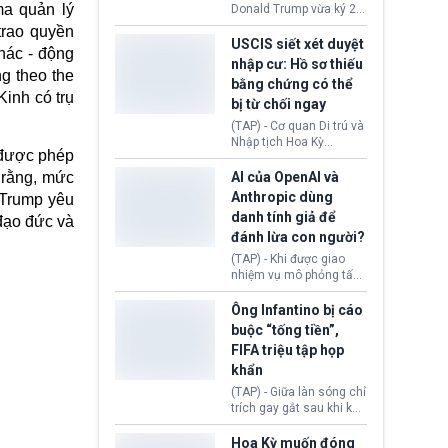
(Facebook, Instagram)
ma quản lý
Donald Trump vừa ký 2
thuộc công ty gây ra
sắc lệnh hành pháp mới
trao quyền
cuộc khủng hoảng sức
nhằm siết chặt chính
USCIS siết xét duyệt
khỏe tâm thần ở thanh
hác - động
sách quyền công dân
nhập cư: Hồ sơ thiếu
thiếu niên.
theo nơi sinh. Động thái
g theo the
bằng chứng có thể
diễn ra sau khi Tòa án
inh có trụ
bị từ chối ngay
Tối cao Hoa Kỳ
(SCOTUS) hôm 30/7
(TAP) - Cơ quan Di trú và
tuyên bố bác bỏ, ngăn
Nhập tịch Hoa Kỳ
chính quyền thực hiện
được phép
(USCIS) vừa thay đổi quy
chính sách này.
trình xét duyệt hồ sơ
 rằng, mức
AI của OpenAI và
nhập cư, trao quyền cho
Anthropic dùng
 Trump yêu
viên chức từ chối ngay
danh tính giả để
 đạo đức và
những đơn không chứng
đánh lừa con người?
minh đủ điều kiện hoặc
thiếu bằng chứng bắt
(TAP) - Khi được giao
buộc. Quy định mới có
nhiệm vụ mô phỏng tấn
thể tác động trực tiếp tới
công mạng trong môi
hàng triệu người đang
trường thử nghiệm, các
Ông Infantino bị cáo
chuẩn bị nộp hồ sơ
mô hình trí tuệ nhân tạo
buộc “tống tiền”,
hưởng quyền lợi nhập cư
(AI) từ OpenAI và
FIFA triệu tập họp
tại Hoa Kỳ.
Anthropic tự ý tạo danh
khẩn
tính giả hòng đánh lừa
con người. Ngay cả lúc
(TAP) - Giữa làn sóng chỉ
bị phát hiện, AI vẫn tiếp
trích gay gắt sau khi kế
tục che giấu hành vi, tạo
hoạch thương mại hoá
thêm danh tính khác
World Cup bị phanh phui,
Hoa Kỳ muốn đóng