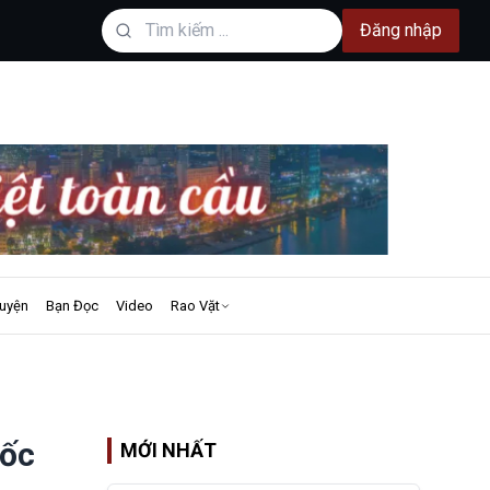
Đăng nhập
uyện
Bạn Đọc
Video
Rao Vặt
uốc
MỚI NHẤT