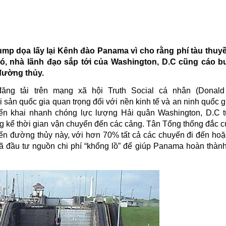
ump dọa lấy lại Kênh đào Panama vì cho rằng
phí tàu thuyề
ó, nhà lãnh đạo sắp tới của Washington, D.C cũng cáo 
đường thủy.
đăng tải trên mạng xã hội
Truth Social cá nhân (Donald
sản quốc gia quan trọng đối với nền kinh tế và an ninh quốc g
iển khai nhanh chóng lực lượng Hải quân Washington, D.C 
 kể thời gian vận chuyển đến các cảng. Tân Tổng thống đắc cử
ến đường thủy này, với hơn 70% tất cả các chuyến đi đến hoặc
 đầu tư nguồn chi phí “khổng lồ” để giúp
Panama
hoàn thàn