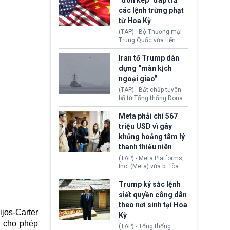
“đòn kép” đáp trả
đến tội ác từ hơn 30
các lệnh trừng phạt
năm trước tại California.
từ Hoa Kỳ
(TAP) - Bộ Thương mại
Trung Quốc vừa tiến
hành áp đặt lệnh trừng
phạt lên hàng loạt thực
Iran tố Trump dàn
thể và siết chặt kiểm
dựng “màn kịch
soát xuất khẩu máy bay
ngoại giao”
không người lái (UAV)
sang Hoa Kỳ. Động thái
(TAP) - Bất chấp tuyên
này nhằm đáp trả các
bố từ Tổng thống Donald
biện pháp hạn chế
Trump về tiến trình đàm
thương mại, áp thuế mới
phán hòa bình, Iran
Meta phải chi 567
cùng lệnh cấm công
khẳng định chưa có bất
triệu USD vì gây
nghệ gần đây từ phía
kỳ thỏa thuận nào.
khủng hoảng tâm lý
Washington.
Tehran cho rằng, Hoa Kỳ
thanh thiếu niên
chỉ đang dàn dựng “màn
kịch ngoại giao” để xoa
(TAP) - Meta Platforms,
dịu căng thẳng.
Inc. (Meta) vừa bị Tòa án
bang New Mexico yêu
cầu đóng góp 567 triệu
Trump ký sắc lệnh
USD vào một quỹ khắc
siết quyền công dân
phục hậu quả. Quyết
theo nơi sinh tại Hoa
định này diễn ra sau khi
jos-Carter
Kỳ
toà xác định, những nền
) cho phép
tảng mạng xã hội
(TAP) - Tổng thống