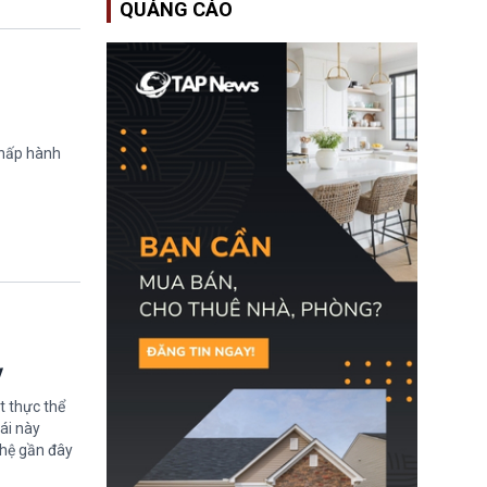
QUẢNG CÁO
Bộ An ninh Nội địa Hoa
Kỳ (DHS) đang đối mặt
nguy cơ thiếu hụt lực
lượng trầm trọng. Điều
này cần được đặc biệt
chú ý bởi nếu các siêu
bão đổ bộ Hoa Kỳ ở nửa
cuối năm 2026, lực
lượng ứng phó “mỏng”
chấp hành
có thể làm nghẽn công
tác cứu trợ; dẫn đến hệ
thống ứng phó khẩn cấp
quốc gia quá tải.
ỳ
t thực thể
ái này
ghệ gần đây