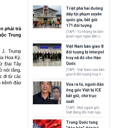
Triệt phá hai đường
dây tội phạm xuyên
quốc gia, bắt giữ
171 đối tượng
n phải trả
(TAP) - Từ những lời làm
buộc
Trung
quen ngọt ngào đến các
“sàn vàng ảo”, bất động
sản trực tuyến cùng
Việt Nam bàn giao 8
đường dây đánh bạc quy
 J. Trump
đối tượng bị Interpol
mô lớn, hai tổ chức tội
ia Hoa Kỳ.
truy nã đỏ cho Hàn
phạm xuyên quốc gia đã
Quốc
từ Đại Tây
dựng lên mạng lưới hoạt
động tại Việt Nam và
(TAP) - Việt Nam vừa bàn
 nói rằng,
Lào, lôi kéo hàng nghìn
giao 8 đối tượng truy nã
 đi từ các
người tham gia, luân
đỏ Interpol cho lực lượng
chuyển dòng tiền qua
h kênh đào
chức năng Hàn Quốc.
Vừa ra tù, người đàn
nhiều lớp tài khoản. Sau
Nhóm này bị xác định
ông gốc Việt bị ICE
hơn 2 tuần phối hợp truy
lừa đảo 619 nạn nhân,
bắt giữ, chờ trục
xét, lực lượng chức năng
chiếm đoạt hơn 17,7 tỷ
hai nước đã bắt giữ 171
xuất
KRW.
đối tượng.
(TAP) - Một người gốc
Việt đang đối mặt nguy
cơ bị trục xuất khỏi Hoa
Kỳ sau khi đã chấp hành
Trung Quốc tung
xong bản án liên quan