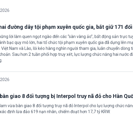
/2026
 hai đường dây tội phạm xuyên quốc gia, bắt giữ 171 đố
hững lời làm quen ngọt ngào đến các “sàn vàng ảo”, bất động sản trực t
nh bạc quy mô lớn, hai tổ chức tội phạm xuyên quốc gia đã dựng lên mạ
 Việt Nam và Lào, lôi kéo hàng nghìn người tham gia, luân chuyển dòng t
 khoản. Sau hơn 2 tuần phối hợp truy xét, lực lượng chức năng hai nước đ
g.
/2026
bàn giao 8 đối tượng bị Interpol truy nã đỏ cho Hàn Qu
 Nam vừa bàn giao 8 đối tượng truy nã đỏ Interpol cho lực lượng chức nă
xác định lừa đảo 619 nạn nhân, chiếm đoạt hơn 17,7 tỷ KRW.