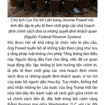
Chủ tịch Cục Dự trữ Liên bang Jerome Powell nói,
tính độc lập là yếu tố then chốt giúp các nhà hoạch
định chính sách đưa ra những quyết định khách quan
(Nguồn: Federal Reserve System)
Khi được hỏi về khả năng từ chức nếu bị yêu cầu,
ông Powell tuyên bố sẽ không tuân theo cũng như lưu
ý rằng pháp luật không cho phép Tổng thống làm điều
này. Người đứng đầu Fed cho rằng, việc để cơ quan
hoạt động độc lập, không bị ảnh hưởng bởi chính trị,
là yếu tố then chốt giúp các nhà hoạch định chính
sách đưa ra những quyết định khách quan, vì lợi ích
của toàn bộ người dân Hoa Kỳ. Tuy nhiên, không thể
phủ nhận những lời cáo buộc của ông Trump một lần
nữa làm dấy lên tranh luận về ranh giới giữa chính trị
và chính sách tiền tệ, đặc biệt trong bối cảnh căng
thẳng thương mại giữa Washington, D.C với các đối