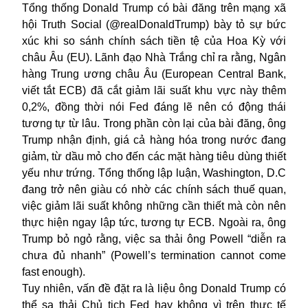
Tổng thống Donald Trump có bài đăng trên mạng xã
hội Truth Social (@realDonaldTrump) bày tỏ sự bức
xúc khi so sánh chính sách tiền tệ của Hoa Kỳ với
châu Âu (EU). Lãnh đạo Nhà Trắng chỉ ra rằng, Ngân
hàng Trung ương châu Âu (European Central Bank,
viết tắt ECB) đã cắt giảm lãi suất khu vực này thêm
0,2%, đồng thời nói Fed đáng lẽ nên có động thái
tương tự từ lâu. Trong phần còn lại của bài đăng, ông
Trump nhận định, giá cả hàng hóa trong nước đang
giảm, từ dầu mỏ cho đến các mặt hàng tiêu dùng thiết
yếu như trứng. Tổng thống lập luận, Washington, D.C
đang trở nên giàu có nhờ các chính sách thuế quan,
việc giảm lãi suất không những cần thiết mà còn nên
thực hiện ngay lập tức, tương tự ECB. Ngoài ra, ông
Trump bỏ ngỏ rằng, việc sa thải ông Powell “diễn ra
chưa đủ nhanh” (Powell’s termination cannot come
fast enough).
Tuy nhiên, vấn đề đặt ra là liệu ông Donald Trump có
thể sa thải Chủ tịch Fed hay không vì trên thực tế