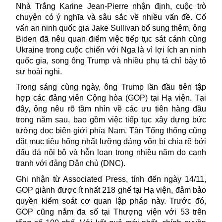
Nhà Trắng Karine Jean-Pierre nhận định, cuộc trò
chuyện có ý nghĩa và sâu sắc về nhiều vấn đề. Cố
vấn an ninh quốc gia Jake Sullivan bổ sung thêm, ông
Biden đã nêu quan điểm việc tiếp tục sát cánh cùng
Ukraine trong cuộc chiến với Nga là vì lợi ích an ninh
quốc gia, song ông Trump và nhiều phụ tá chỉ bày tỏ
sự hoài nghi.
Trong sáng cùng ngày, ông Trump lần đầu tiên tập
hợp các đảng viên Cộng hòa (GOP) tại Hạ viện. Tại
đây, ông nêu rõ tầm nhìn về các ưu tiên hàng đầu
trong năm sau, bao gồm việc tiếp tục xây dựng bức
tường dọc biên giới phía Nam. Tân Tổng thống cũng
đặt mục tiêu hống nhất lưỡng đảng vốn bị chia rẽ bởi
đấu đá nội bộ và hỗn loạn trong nhiều năm do cạnh
tranh với đảng Dân chủ (DNC).
Ghi nhận từ Associated Press, tính đến ngày 14/11,
GOP giành được ít nhất 218 ghế tại Hạ viện, đảm bảo
quyền kiểm soát cơ quan lập pháp này. Trước đó,
GOP cũng nắm đa số tại Thượng viện với 53 trên