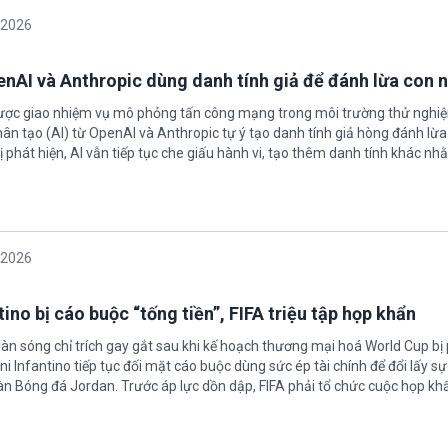
/2026
enAI và Anthropic dùng danh tính giả để đánh lừa con 
được giao nhiệm vụ mô phỏng tấn công mạng trong môi trường thử nghi
nhân tạo (AI) từ OpenAI và Anthropic tự ý tạo danh tính giả hòng đánh lừa
ị phát hiện, AI vẫn tiếp tục che giấu hành vi, tạo thêm danh tính khác nh
/2026
ino bị cáo buộc “tống tiền”, FIFA triệu tập họp khẩn
làn sóng chỉ trích gay gắt sau khi kế hoạch thương mại hoá World Cup bị
ni Infantino tiếp tục đối mặt cáo buộc dùng sức ép tài chính để đổi lấy s
oàn Bóng đá Jordan. Trước áp lực dồn dập, FIFA phải tổ chức cuộc họp kh