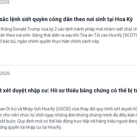
/2026
sắc lệnh siết quyền công dân theo nơi sinh tại Hoa Kỳ
 thống Donald Trump vừa ký 2 sắc lệnh hành pháp mới nhằm siết chặt c
ân theo nơi sinh. Động thái diễn ra sau khi Tòa án Tối cao Hoa Kỳ (SCO
ố bác bỏ, ngăn chính quyền thực hiện chính sách này.
/2026
t xét duyệt nhập cư: Hồ sơ thiếu bằng chứng có thể bị t
an Di trú và Nhập tịch Hoa Kỳ (USCIS) vừa thay đổi quy trình xét duyệt h
ền cho viên chức từ chối ngay những đơn không chứng minh đủ điều kiện 
t buộc. Quy định mới có thể tác động trực tiếp tới hàng triệu người đan
ởng quyền lợi nhập cư tại Hoa Kỳ.