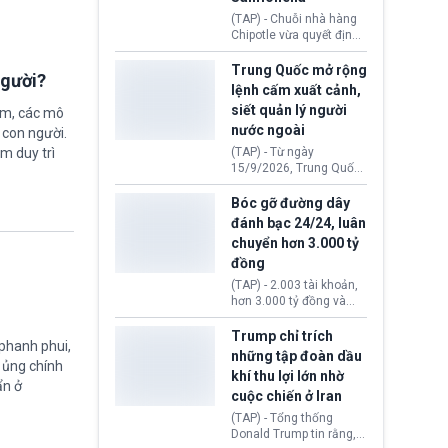
thống Donald Trump tới
(TAP) - Chuỗi nhà hàng
thăm địa điểm này.
Chipotle vừa quyết định
loại bỏ tất cả ớt jalapeño
khỏi những cửa hàng
Trung Quốc mở rộng
người?
trên toàn lãnh thổ Hoa
lệnh cấm xuất cảnh,
Kỳ. Nguyên nhân do cơ
siết quản lý người
ệm, các mô
quan y tế nghi ngờ
nước ngoài
nguyên liệu liên quan
 con người.
đến ổ dịch Salmonella
ằm duy trì
(TAP) - Từ ngày
khiến ít nhất 110 người
15/9/2026, Trung Quốc
mắc bệnh tại bang
áp dụng quy định mới về
Minnesota.
quản lý xuất nhập cảnh.
Bóc gỡ đường dây
Một hành vi vi phạm giấy
đánh bạc 24/24, luân
tờ, xuất nhập cảnh trái
chuyển hơn 3.000 tỷ
phép hay liên quan kiểm
đồng
soát công nghệ có thể
khiến công dân Trung
(TAP) - 2.003 tài khoản,
Quốc đối mặt lệnh cấm
hơn 3.000 tỷ đồng và
xuất cảnh kéo dài tới 3
một đường dây đánh
năm. Trong khi đó, người
bạc xuyên quốc gia vận
Trump chỉ trích
nước ngoài sử dụng giấy
 phanh phui,
hành 24/24 giờ vừa bị
những tập đoàn dầu
tờ giả có nguy cơ bị từ
ự ủng chính
Công an TP. Hải Phòng
khí thu lợi lớn nhờ
chối nhập cảnh hoặc
(Việt Nam) bóc gỡ.
ẩn ở
cấm vào Trung Quốc tới
cuộc chiến ở Iran
5 năm.
(TAP) - Tổng thống
Donald Trump tin rằng, 2