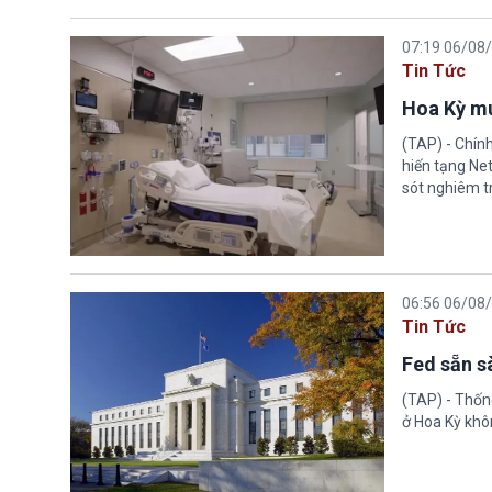
07:19 06/08
Tin Tức
Hoa Kỳ mu
(TAP) - Chín
hiến tạng Ne
sót nghiêm tr
06:56 06/08
Tin Tức
Fed sẵn s
(TAP) - Thống
ở Hoa Kỳ khôn