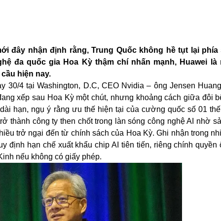
i đây nhận định rằng, Trung Quốc không hề tụt lại phía
nghệ đa quốc gia Hoa Kỳ thậm chí nhấn mạnh, Huawei là 
cầu hiện nay.
gày 30/4 tại Washington, D.C, CEO Nvidia – ông Jensen Huang
ỉ đang xếp sau Hoa Kỳ một chút, nhưng khoảng cách giữa đôi b
 dài hạn, ngụ ý rằng ưu thế hiện tại của cường quốc số 01 thế
rở thành công ty then chốt trong làn sóng công nghệ AI nhờ sả
nhiều trở ngại đến từ chính sách của Hoa Kỳ. Ghi nhận trong n
 định hạn chế xuất khẩu chip AI tiên tiến, riêng chính quyền
Kinh nếu không có giấy phép.