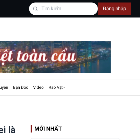
Đăng nhập
uyện
Bạn Đọc
Video
Rao Vặt
i là
MỚI NHẤT