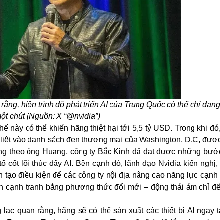
ng, hiện trình độ phát triển AI của Trung Quốc có thể chỉ đan
ột chút (Nguồn: X “@nvidia”)
hế này có thể khiến hãng thiệt hại tới 5,5 tỷ USD. Trong khi đ
 liệt vào danh sách đen thương mại của Washington, D.C, đượ
 Cũng theo ông Huang, công ty Bắc Kinh đã đạt được những bướ
 cốt lõi thúc đẩy AI. Bên cạnh đó, lãnh đạo Nvidia kiến nghị, 
 tạo điều kiện để các công ty nội địa nâng cao năng lực cạnh
 cạnh tranh bằng phương thức đổi mới – động thái ám chỉ đế
 quan rằng, hãng sẽ có thể sản xuất các thiết bị AI ngay t