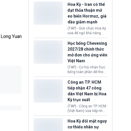
sơ xin visa cư trú.
Định cư EU (EU
Hoa Kỳ - Iran có thể
Settlement Scheme -
đạt thỏa thuận mở
EUSS) sau khi xác định
eo biển Hormuz, giá
có trường hợp được cấp
dầu giảm mạnh
quy chế cư trú hậu
Brexit “do nhầm lẫn”.
(TAP) - Giới chức Hoa Kỳ
Động thái này làm dấy
vừa để ngỏ khả năng
Long Yuan
lên lo ngại về việc thực
sớm đạt thỏa thuận với
thi Thỏa thuận Rút khỏi
Iran nhằm mở lại eo biển
Học bổng Chevening
Liên minh châu Âu
Hormuz, mở đường cho
2027/28 chính thức
(Withdrawal
việc khôi phục hoạt
mở đơn cho ứng viên
Agreement).
động hàng hải. Những
Việt Nam
tín hiệu ngoại giao tích
cực này lập tức tác động
(TAP) - Cơ hội nhận học
đến thị trường năng
bổng toàn phần để theo
lượng, kéo giá dầu thế
học chương trình thạc sĩ
giới lùi sâu xuống dưới
tại Vương quốc Anh đã
Công an TP. HCM
mức 80 USD/thùng.
chính thức quay trở lại.
tiếp nhận 47 công
Học bổng Chevening
dân Việt Nam bị Hoa
2027/28 của Chính phủ
Kỳ trục xuất
Anh vừa mở cổng ứng
tuyển dành riêng ứng
(TAP) - Công an TP. HCM
viên Việt Nam, hỗ trợ
(Việt Nam) vừa tiếp nhận
toàn bộ chi phí học tập
47 công dân Việt Nam bị
cùng nhiều quyền lợi
Hoa Kỳ trục xuất về
Hoa Kỳ đối mặt nguy
trong suốt một năm
nước. Đây là đợt có số
cơ thiếu nhân sự
học.
lượng lớn nhất từ đầu