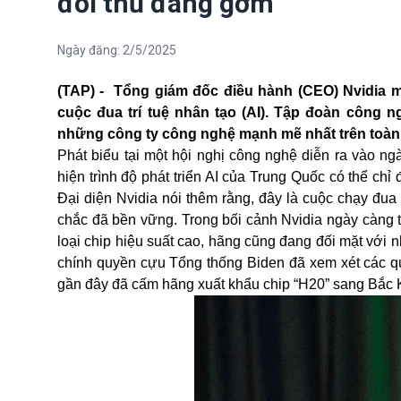
đối thủ đáng gờm
Ngày đăng:
2/5/2025
(TAP) - Tổng giám đốc điều hành (CEO) Nvidia mớ
cuộc đua trí tuệ nhân tạo (AI). Tập đoàn công 
những công ty công nghệ mạnh mẽ nhất trên toàn 
Phát biểu tại một hội nghị công nghệ diễn ra vào n
hiện trình độ phát triển AI của Trung Quốc có thể ch
Đại diện Nvidia nói thêm rằng, đây là cuộc chạy đua
chắc đã bền vững. Trong bối cảnh Nvidia ngày càng t
loại chip hiệu suất cao, hãng cũng đang đối mặt với 
chính quyền cựu Tổng thống Biden đã xem xét các quy
gần đây đã cấm hãng xuất khẩu chip “H20” sang Bắc 