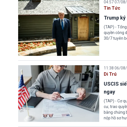
04:57 07/08
Tin Tức
Trump ký 
(TAP) - Tổng
quyền công d
30/7 tuyên b
11:38 06/08
Di Trú
USCIS siế
ngay
(TAP) - Cơ qu
cư, trao quy
bằng chứng bắ
nộp hồ sơ hư