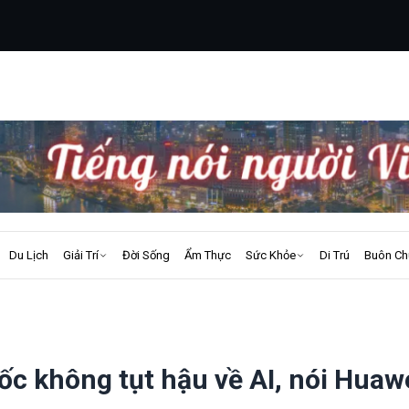
Du Lịch
Giải Trí
Đời Sống
Ẩm Thực
Sức Khỏe
Di Trú
Buôn Ch
c không tụt hậu về AI, nói Huawe