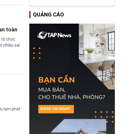
tập đoàn dầu khí
ExxonMobil và Chevron
đã thu về lợi nhuận quá
QUẢNG CÁO
lớn nhờ giá dầu tăng
mạnh suốt thời gian Hoa
Kỳ xảy ra xung đột ở
an toàn
Iran. Trên cơ sở đó, lãnh
đạo Nhà Trắng kêu gọi
 tổ chức
các doanh nghiệp cần
giảm giá bán cho người
ó nhiều sai
tiêu dùng.
ếu lạm phát