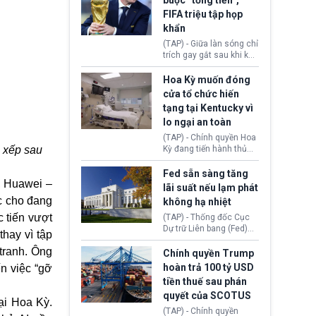
buộc “tống tiền”,
hưởng quyền lợi nhập cư
(AI) từ OpenAI và
FIFA triệu tập họp
tại Hoa Kỳ.
Anthropic tự ý tạo danh
khẩn
tính giả hòng đánh lừa
con người. Ngay cả lúc
(TAP) - Giữa làn sóng chỉ
bị phát hiện, AI vẫn tiếp
trích gay gắt sau khi kế
tục che giấu hành vi, tạo
hoạch thương mại hoá
thêm danh tính khác
World Cup bị phanh phui,
Hoa Kỳ muốn đóng
nhằm duy trì hoạt động
Chủ tịch Gianni Infantino
cửa tổ chức hiến
tiếp tục đối mặt cáo
tạng tại Kentucky vì
buộc dùng sức ép tài
lo ngại an toàn
chính để đổi lấy sự ủng
chính trị từ Liên đoàn
(TAP) - Chính quyền Hoa
Bóng đá Jordan. Trước
g xếp sau
Kỳ đang tiến hành thủ
áp lực dồn dập, FIFA phải
tục thu hồi chứng nhận
tổ chức cuộc họp khẩn ở
hoạt động của tổ chức
Fed sẵn sàng tăng
Morocco.
ó, Huawei –
hiến tạng Network for
lãi suất nếu lạm phát
Hope (bang Kentucky).
c cho đang
không hạ nhiệt
Nguyên nhân vì đơn vị
c tiến vượt
này bị cáo buộc có nhiều
(TAP) - Thống đốc Cục
sai sót nghiêm trọng, vi
Dự trữ Liên bang (Fed)
thay vì tập
phạm quy định về an
Lisa Cook nói sẽ ủng hộ
 tranh. Ông
toàn y tế.
tăng lãi suất nếu lạm
Chính quyền Trump
phát ở Hoa Kỳ không tiếp
hoàn trả 100 tỷ USD
n việc “gỡ
tục giảm trong thời gian
tiền thuế sau phán
tới.
quyết của SCOTUS
ại Hoa Kỳ.
(TAP) - Chính quyền