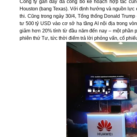
Công ty gần đây đã công bố kế hoạch hợp tác cùn
Houston (bang Texas). Với định hướng và nguồn lực q
thi. Cũng trong ngày 30/4, Tổng thống Donald Trump
tư 500 tỷ USD vào cơ sở hạ tầng AI nội địa trong vò
giảm hơn 20% tính từ đầu năm đến nay – một phần phả
phiên thứ Tư, tức thời điểm trả lời phỏng vấn, cổ phi