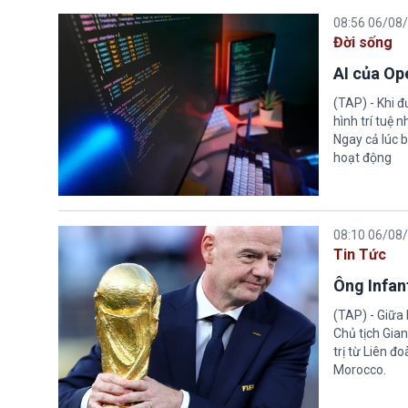
08:56 06/08
Đời sống
AI của Op
(TAP) - Khi 
hình trí tuệ 
Ngay cả lúc b
hoạt động
08:10 06/08
Tin Tức
Ông Infant
(TAP) - Giữa 
Chủ tịch Gian
trị từ Liên đ
Morocco.