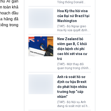
chủ AI gần
Tổng thống Donald
Trump đã hoàn trả
n toàn khả
khoảng 100 tỷ USD thuế
Hoa Kỳ thu hồi visa
 hoạch đầu
quan từng thu theo Đạo
của Đại sứ Brazil tại
luật Quyền hạn Kinh tế
ủa hãng đã
Washington
Khẩn cấp Quốc tế
iêng trong
(IEEPA). Động thái này
(TAP) - Bộ Ngoại giao
diễn ra sau phán quyết
Hoa Kỳ vừa quyết định
hồi tháng 2 bởi Tòa án
thu hồi thị thực (visa)
Tối cao Hoa Kỳ
của bà Maria Luiza
New Zealand bỏ
(SCOTUS) khi tuyên bố,
Ribeiro Viotti - Đại sứ
viêm gan B, C khỏi
việc áp thuế diện rộng là
Brazil tại Washington.
diện bệnh chi phí
hoàn toàn bất hợp pháp.
Động thái trên diễn ra
cao khi xét visa cư
trong bối cảnh tranh
chấp ngoại giao giữa
trú
chính quyền Tổng thống
(TAP) - Một thay đổi
Donald Trump và chính
quan trọng trong chính
phủ cánh tả Tổng thống
sách nhập cư của New
Brazil Luiz Inácio Lula
Zealand đang mở ra
Anh rà soát hồ sơ
da Silva đang leo thang
thêm cơ hội cho nhiều
định cư hậu Brexit
gay gắt.
người muốn định cư. Từ
do phát hiện nhiều
nay, người mắc viêm
trường hợp “cấp
gan B hoặc viêm gan C
sẽ không còn bị mặc
nhầm”
định không đáp ứng tiêu
(TAP) - Bộ Nội vụ Anh
chuẩn sức khỏe chỉ vì
đang rà soát một số hồ
chi phí điều trị khi nộp hồ
sơ thuộc Chương trình