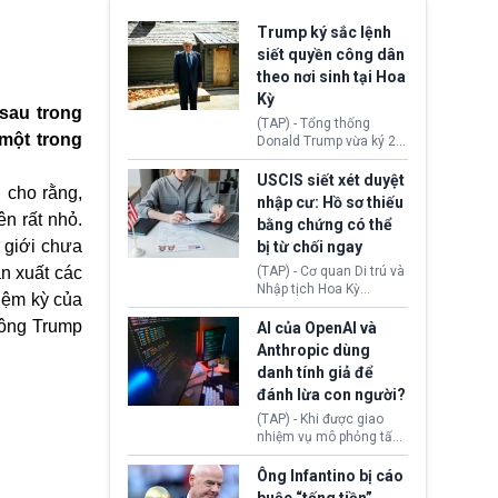
Trump ký sắc lệnh
siết quyền công dân
theo nơi sinh tại Hoa
Kỳ
 sau trong
(TAP) - Tổng thống
một trong
Donald Trump vừa ký 2
sắc lệnh hành pháp mới
nhằm siết chặt chính
USCIS siết xét duyệt
 cho rằng,
sách quyền công dân
nhập cư: Hồ sơ thiếu
theo nơi sinh. Động thái
ên rất nhỏ.
bằng chứng có thể
diễn ra sau khi Tòa án
 giới chưa
bị từ chối ngay
Tối cao Hoa Kỳ
(SCOTUS) hôm 30/7
n xuất các
(TAP) - Cơ quan Di trú và
tuyên bố bác bỏ, ngăn
Nhập tịch Hoa Kỳ
hiệm kỳ của
chính quyền thực hiện
(USCIS) vừa thay đổi quy
chính sách này.
 ông Trump
trình xét duyệt hồ sơ
AI của OpenAI và
nhập cư, trao quyền cho
Anthropic dùng
viên chức từ chối ngay
danh tính giả để
những đơn không chứng
đánh lừa con người?
minh đủ điều kiện hoặc
thiếu bằng chứng bắt
(TAP) - Khi được giao
buộc. Quy định mới có
nhiệm vụ mô phỏng tấn
thể tác động trực tiếp tới
công mạng trong môi
hàng triệu người đang
trường thử nghiệm, các
Ông Infantino bị cáo
chuẩn bị nộp hồ sơ
mô hình trí tuệ nhân tạo