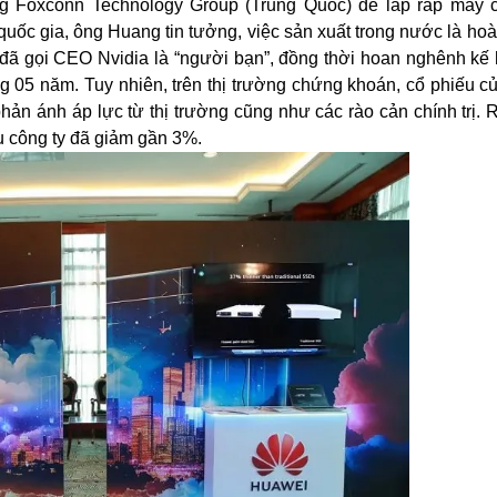
g Foxconn Technology Group (Trung Quốc) để lắp ráp máy 
uốc gia, ông Huang tin tưởng, việc sản xuất trong nước là hoà
 đã gọi CEO Nvidia là “người bạn”, đồng thời hoan nghênh kế
ng 05 năm. Tuy nhiên, trên thị trường chứng khoán, cổ phiếu c
n ánh áp lực từ thị trường cũng như các rào cản chính trị. R
ếu công ty đã giảm gần 3%.