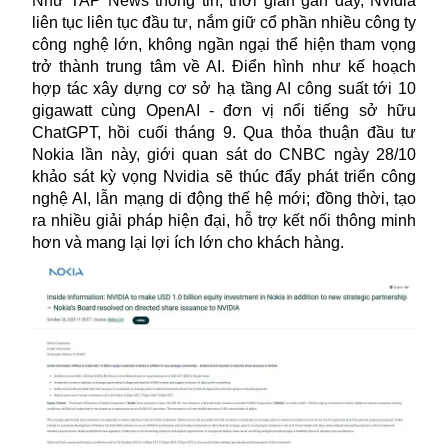
Như TAP News thông tin, thời gian gần đây,
Nvidia
liên tục liên tục đầu tư, nắm giữ cổ phần nhiều công ty
công nghệ lớn, không ngần ngại thể hiện tham vọng
trở thành trung tâm về AI. Điển hình như kế hoạch
hợp tác xây dựng cơ sở hạ tầng AI công suất tới 10
gigawatt cùng OpenAI - đơn vị nổi tiếng sở hữu
ChatGPT, hồi cuối tháng 9. Qua thỏa thuận đầu tư
Nokia lần này, giới quan sát do CNBC ngày 28/10
khảo sát kỳ vọng Nvidia sẽ thúc đẩy phát triển công
nghệ AI, lẫn mạng di động thế hệ mới; đồng thời, tạo
ra nhiều giải pháp hiện đại, hỗ trợ kết nối thông minh
hơn và mang lại lợi ích lớn cho khách hàng.