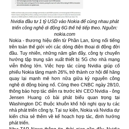
Nvidia đầu tư 1 tỷ USD vào Nokia để cùng nhau phát
triển công nghệ di động 6G thế hệ tiếp theo. Nguồn:
nokia.com
Nokia - thương hiệu đến từ Phần Lan, từng nổi tiếng
trên toàn thế giới với các dòng điện thoại di động đời
đầu. Tuy nhiên, những năm gần đây, công ty chuyển
hướng tập trung sản xuất thiết bị 5G cho nhà mạng
viễn thông lớn. Việc hợp tác cùng Nvidia giúp cổ
phiếu Nokia tăng mạnh 26%, trở thành cơ hội để hãng
quay lại mạnh mẽ hơn nữa giữa kỷ nguyên công
nghệ di động bùng nổ. Cũng theo CNBC ngày 28/10,
thông báo hợp tác diễn ra trước khi CEO Nvidia - ông
Jensen Huang có bài phát biểu quan trọng tại
Washington DC thuộc khuôn khổ hội nghị quy tụ các
nhà phát triển công ty. Tại sự kiện, Nokia và Nvidia dự
kiến chia sẻ thêm về kế hoạch hợp tác, định hướng
phát triển.