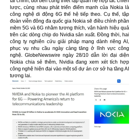
tài chính, đôi bên cũng thiết lập quan hệ hợp tác chiến
lược, cùng nhau phát triển điểm mạnh của Nokia là
công nghệ di động 6G thế hệ tiếp theo. Cụ thể, tập
đoàn viễn đông đa quốc gia Nokia sẽ điều chỉnh phần
mềm 5G và 6G nhằm tương thích, vận hành hiệu quả
trên các dòng chip do Nvidia sản xuất. Đồng thời, hai
công ty nghiên cứu giải pháp mạng dành riêng AI,
phục vụ nhu cầu ngày càng tăng ở lĩnh vực công
nghệ. GlobeNewswire ngày 28/10 dẫn lời đại diện
Nokia chia sẻ thêm, Nvidia đang xem xét tích hợp
công nghệ hiện đại vào một số dự án cơ sở hạ tầng AI
tương lai.