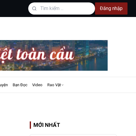
Đăng nhập
uyện
Bạn Đọc
Video
Rao Vặt
MỚI NHẤT