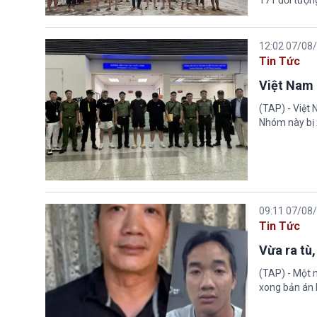
12:02 07/08
Tin Tức
Việt Nam 
(TAP) - Việt
Nhóm này bị 
09:11 07/08
Tin Tức
Vừa ra tù,
(TAP) - Một n
xong bản án l