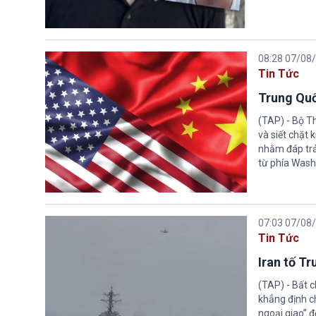
08:28 07/08
Tin Tức
Trung Quố
(TAP) - Bộ T
và siết chặt
nhằm đáp trả
từ phía Wash
07:03 07/08
Tin Tức
Iran tố T
(TAP) - Bất 
khẳng định c
ngoại giao” đ