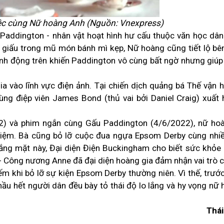
ệc cùng
Nữ hoàng Anh
(Nguồn: Vnexpress)
Paddington - nhân vật hoạt hình hư cấu thuộc văn học dân
g giấu trong mũ món bánh mì kẹp, Nữ hoàng cũng tiết lộ bên
nh động trên khiến Paddington vô cùng bất ngờ nhưng giúp
a vào lĩnh vực điện ảnh. Tại chiến dịch quảng bá Thế vận 
ng điệp viên James Bond (thủ vai bởi Daniel Craig) xuất 
22) và phim ngắn cùng Gấu Paddington (4/6/2022), nữ ho
 niệm. Bà cũng bỏ lỡ cuộc đua ngựa Epsom Derby cùng nhi
 vắng mặt này, Đại diện Điện Buckingham cho biết sức khỏ
 Công nương Anne đã đại diện hoàng gia đảm nhận vai trò ch
iếm khi bỏ lỡ sự kiện Epsom Derby thường niên. Vì thế, trước
u hết người dân đều bày tỏ thái độ lo lắng
và
hy vọng nữ 
Thái