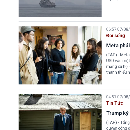
06:57 07/08
Đời sống
Meta phải
(TAP) - Meta
USD vào một 
mạng xã hội 
thanh thiếu n
04:57 07/08
Tin Tức
Trump ký 
(TAP) - Tổng
quyền công d