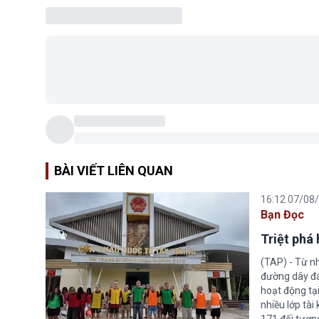
BÀI VIẾT LIÊN QUAN
16:12 07/08
Bạn Đọc
Triệt phá
(TAP) - Từ n
đường dây đá
hoạt động tại
nhiều lớp tài
171 đối tượn