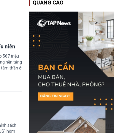
QUẢNG CÁO
Bộ An ninh Nội địa Hoa
Kỳ (DHS) đang đối mặt
nguy cơ thiếu hụt lực
lượng trầm trọng. Điều
này cần được đặc biệt
chú ý bởi nếu các siêu
bão đổ bộ Hoa Kỳ ở nửa
cuối năm 2026, lực
lượng ứng phó “mỏng”
ếu niên
có thể làm nghẽn công
tác cứu trợ; dẫn đến hệ
thống ứng phó khẩn cấp
 567 triệu
quốc gia quá tải.
ững nền tảng
 tâm thần ở
hính sách
TUS) hôm