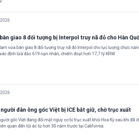
/2026
bàn giao 8 đối tượng bị Interpol truy nã đỏ cho Hàn Qu
 Nam vừa bàn giao 8 đối tượng truy nã đỏ Interpol cho lực lượng chức nă
xác định lừa đảo 619 nạn nhân, chiếm đoạt hơn 17,7 tỷ KRW.
/2026
 người đàn ông gốc Việt bị ICE bắt giữ, chờ trục xuất
gười gốc Việt đang đối mặt nguy cơ bị trục xuất khỏi Hoa Kỳ sau khi đã 
iên quan đến tội ác từ hơn 30 năm trước tại California.