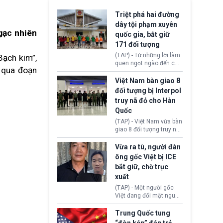
Triệt phá hai đường
dây tội phạm xuyên
gạc nhiên
quốc gia, bắt giữ
171 đối tượng
(TAP) - Từ những lời làm
Bạch kim”,
quen ngọt ngào đến các
g qua đoạn
“sàn vàng ảo”, bất động
sản trực tuyến cùng
Việt Nam bàn giao 8
đường dây đánh bạc quy
đối tượng bị Interpol
mô lớn, hai tổ chức tội
truy nã đỏ cho Hàn
phạm xuyên quốc gia đã
Quốc
dựng lên mạng lưới hoạt
động tại Việt Nam và
(TAP) - Việt Nam vừa bàn
Lào, lôi kéo hàng nghìn
giao 8 đối tượng truy nã
người tham gia, luân
đỏ Interpol cho lực lượng
chuyển dòng tiền qua
chức năng Hàn Quốc.
Vừa ra tù, người đàn
nhiều lớp tài khoản. Sau
Nhóm này bị xác định
ông gốc Việt bị ICE
hơn 2 tuần phối hợp truy
lừa đảo 619 nạn nhân,
bắt giữ, chờ trục
xét, lực lượng chức năng
chiếm đoạt hơn 17,7 tỷ
hai nước đã bắt giữ 171
xuất
KRW.
đối tượng.
(TAP) - Một người gốc
Việt đang đối mặt nguy
cơ bị trục xuất khỏi Hoa
Kỳ sau khi đã chấp hành
Trung Quốc tung
xong bản án liên quan