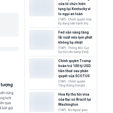
nhằm duy trì hoạt động
Chủ tịch Gianni Infantino
cửa tổ chức hiến
tiếp tục đối mặt cáo
tạng tại Kentucky vì
buộc dùng sức ép tài
lo ngại an toàn
chính để đổi lấy sự ủng
chính trị từ Liên đoàn
(TAP) - Chính quyền Hoa
Bóng đá Jordan. Trước
Kỳ đang tiến hành thủ
áp lực dồn dập, FIFA phải
tục thu hồi chứng nhận
tổ chức cuộc họp khẩn ở
hoạt động của tổ chức
Fed sẵn sàng tăng
Morocco.
hiến tạng Network for
lãi suất nếu lạm phát
Hope (bang Kentucky).
không hạ nhiệt
Nguyên nhân vì đơn vị
này bị cáo buộc có nhiều
(TAP) - Thống đốc Cục
sai sót nghiêm trọng, vi
Dự trữ Liên bang (Fed)
phạm quy định về an
Lisa Cook nói sẽ ủng hộ
toàn y tế.
tăng lãi suất nếu lạm
Chính quyền Trump
phát ở Hoa Kỳ không tiếp
hoàn trả 100 tỷ USD
tục giảm trong thời gian
tiền thuế sau phán
tới.
quyết của SCOTUS
(TAP) - Chính quyền
i tượng
Tổng thống Donald
Trump đã hoàn trả
uyến cùng
khoảng 100 tỷ USD thuế
Hoa Kỳ thu hồi visa
ng lưới
quan từng thu theo Đạo
của Đại sứ Brazil tại
luật Quyền hạn Kinh tế
iền qua
Washington
Khẩn cấp Quốc tế
ã bắt giữ
(IEEPA). Động thái này
(TAP) - Bộ Ngoại giao