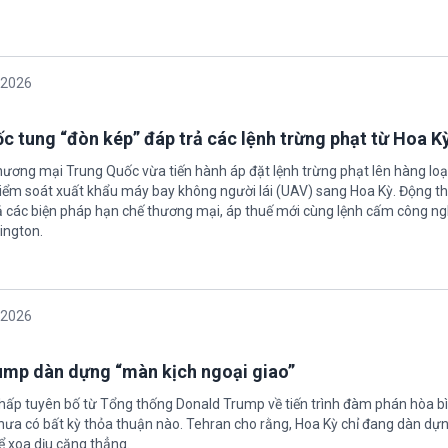
/2026
c tung “đòn kép” đáp trả các lệnh trừng phạt từ Hoa K
hương mại Trung Quốc vừa tiến hành áp đặt lệnh trừng phạt lên hàng loạ
 kiểm soát xuất khẩu máy bay không người lái (UAV) sang Hoa Kỳ. Động th
 các biện pháp hạn chế thương mại, áp thuế mới cùng lệnh cấm công n
ington.
/2026
rump dàn dựng “màn kịch ngoại giao”
chấp tuyên bố từ Tổng thống Donald Trump về tiến trình đàm phán hòa bì
hưa có bất kỳ thỏa thuận nào. Tehran cho rằng, Hoa Kỳ chỉ đang dàn dự
ể xoa dịu căng thẳng.