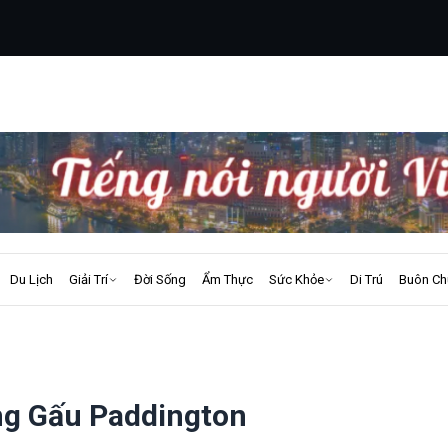
Du Lịch
Giải Trí
Đời Sống
Ẩm Thực
Sức Khỏe
Di Trú
Buôn Ch
ng Gấu Paddington