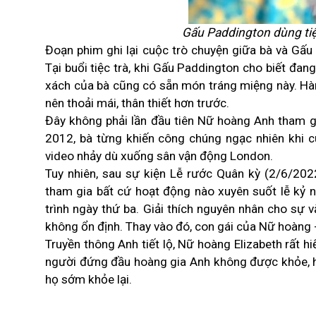
Gấu
Paddington
dùng ti
Đoạn phim ghi lại
cuộc trò chuyện
giữa bà và Gấu 
Tại buổi tiệc trà, khi Gấu Paddington cho biết đan
xách của bà cũng có sẵn món tráng miệng này. Hà
nên thoải mái, thân thiết hơn trước.
Đây không phải lần đầu tiên Nữ hoàng Anh tham gi
2012, bà từng khiến công chúng ngạc nhiên khi cù
video nhảy dù xuống sân vận động London.
Tuy nhiên, sau sự kiện Lễ rước Quân kỳ (2/6/20
tham gia bất cứ hoạt động nào xuyên suốt lễ kỷ
trình ngày thứ ba. Giải thích nguyên nhân cho sự
không ổn định. Thay vào đó, con gái của Nữ hoàng -
Truyền thông
Anh tiết lộ, Nữ hoàng Elizabeth rất h
người đứng đầu hoàng gia Anh không được khỏe, hầ
họ sớm khỏe lại.