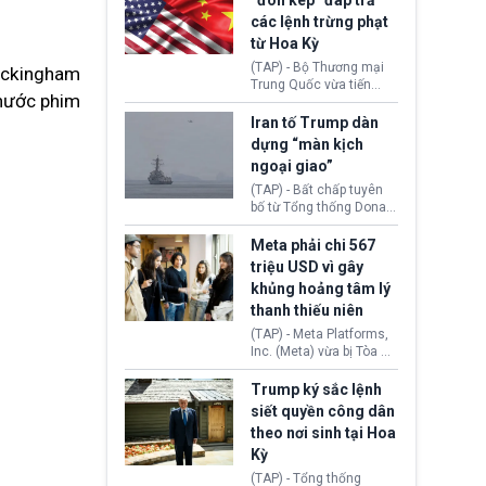
“đòn kép” đáp trả
đến tội ác từ hơn 30
các lệnh trừng phạt
năm trước tại California.
từ Hoa Kỳ
(TAP) - Bộ Thương mại
Buckingham
Trung Quốc vừa tiến
thước phim
hành áp đặt lệnh trừng
phạt lên hàng loạt thực
Iran tố Trump dàn
thể và siết chặt kiểm
dựng “màn kịch
soát xuất khẩu máy bay
ngoại giao”
không người lái (UAV)
sang Hoa Kỳ. Động thái
(TAP) - Bất chấp tuyên
này nhằm đáp trả các
bố từ Tổng thống Donald
biện pháp hạn chế
Trump về tiến trình đàm
thương mại, áp thuế mới
phán hòa bình, Iran
Meta phải chi 567
cùng lệnh cấm công
khẳng định chưa có bất
triệu USD vì gây
nghệ gần đây từ phía
kỳ thỏa thuận nào.
khủng hoảng tâm lý
Washington.
Tehran cho rằng, Hoa Kỳ
thanh thiếu niên
chỉ đang dàn dựng “màn
kịch ngoại giao” để xoa
(TAP) - Meta Platforms,
dịu căng thẳng.
Inc. (Meta) vừa bị Tòa án
bang New Mexico yêu
cầu đóng góp 567 triệu
Trump ký sắc lệnh
USD vào một quỹ khắc
siết quyền công dân
phục hậu quả. Quyết
theo nơi sinh tại Hoa
định này diễn ra sau khi
Kỳ
toà xác định, những nền
tảng mạng xã hội
(TAP) - Tổng thống