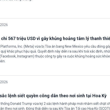
/2026
 chi 567 triệu USD vì gây khủng hoảng tâm lý thanh thi
 Platforms, Inc. (Meta) vừa bị Tòa án bang New Mexico yêu cầu đóng góp
quỹ khắc phục hậu quả. Quyết định này diễn ra sau khi toà xác định, nh
(Facebook, Instagram) thuộc công ty gây ra cuộc khủng hoảng sức khỏe
iên.
/2026
sắc lệnh siết quyền công dân theo nơi sinh tại Hoa Kỳ
 thống Donald Trump vừa ký 2 sắc lệnh hành pháp mới nhằm siết chặt c
ân theo nơi sinh. Động thái diễn ra sau khi Tòa án Tối cao Hoa Kỳ (SCO