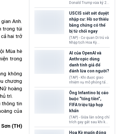
(Facebook, Instagram)
Donald Trump vừa ký 2
thuộc công ty gây ra
sắc lệnh hành pháp mới
cuộc khủng hoảng sức
nhằm siết chặt chính
USCIS siết xét duyệt
khỏe tâm thần ở thanh
sách quyền công dân
nhập cư: Hồ sơ thiếu
 gian Anh.
thiếu niên.
theo nơi sinh. Động thái
bằng chứng có thể
diễn ra sau khi Tòa án
 trong túi
bị từ chối ngay
Tối cao Hoa Kỳ
 cả hai
trở
(SCOTUS) hôm 30/7
(TAP) - Cơ quan Di trú và
tuyên bố bác bỏ, ngăn
Nhập tịch Hoa Kỳ
chính quyền thực hiện
(USCIS) vừa thay đổi quy
hội Mùa hè
chính sách này.
trình xét duyệt hồ sơ
AI của OpenAI và
nhập cư, trao quyền cho
hiện trong
Anthropic dùng
viên chức từ chối ngay
danh tính giả để
những đơn không chứng
đánh lừa con người?
minh đủ điều kiện hoặc
àng không
thiếu bằng chứng bắt
(TAP) - Khi được giao
ều chương
buộc. Quy định mới có
nhiệm vụ mô phỏng tấn
thể tác động trực tiếp tới
công mạng trong môi
e Nữ hoàng
hàng triệu người đang
trường thử nghiệm, các
Ông Infantino bị cáo
ủ trì.
chuẩn bị nộp hồ sơ
mô hình trí tuệ nhân tạo
buộc “tống tiền”,
hưởng quyền lợi nhập cư
(AI) từ OpenAI và
 thông tin
FIFA triệu tập họp
tại Hoa Kỳ.
Anthropic tự ý tạo danh
hoàng của
khẩn
tính giả hòng đánh lừa
con người. Ngay cả lúc
(TAP) - Giữa làn sóng chỉ
bị phát hiện, AI vẫn tiếp
trích gay gắt sau khi kế
 Sơn (TH)
tục che giấu hành vi, tạo
hoạch thương mại hoá
thêm danh tính khác
World Cup bị phanh phui,
Hoa Kỳ muốn đóng