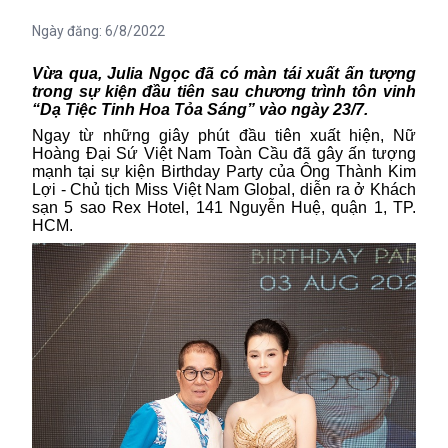
Ngày đăng:
6/8/2022
Vừa qua,
Julia Ngọc
đã có màn tái xuất ấn tượng
trong sự kiện đầu tiên sau chương trình tôn vinh
“Dạ Tiệc Tinh Hoa Tỏa Sáng”
vào
ngày 23/7
.
Ngay
từ những giây phút đầu tiên xuất hiện,
Nữ
Hoàng Đại Sứ Việt Nam Toàn Cầu
đã gây ấn tượng
mạnh tại
sự kiện Birthday Party của Ông Thành Kim
Lợi - Chủ tịch Miss Việt Nam Global
, diễn ra ở
Khách
sạn 5 sao Rex Hotel, 141 Nguyễn Huệ
,
quận 1
, TP.
HCM.