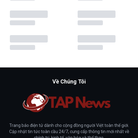
Về Chúng Tôi
Trang báo điện tử dành cho cộng đồng người Việt toàn thế giới.
Cập nhật tin tức toàn cầu 24/7, cung cấp thông tin mới nhất về
chính trị, kinh tế, văn hóa và thể thao.