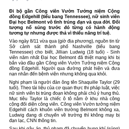
Đi bộ gần Công viên Vườn Tưởng niệm Cộng
đồng Edgehill (tiểu bang Tennessee), nữ sinh viên
Đại học Belmont vô tình trúng đạn và qua đời. Đối
tượng nổ súng trước đó từng có hành động
tương tự nhưng được thả vì thiểu năng trí tuệ.
Vào ngày 8/11 vừa qua (giờ địa phương), nguồn tin từ
Sở cảnh sát thành phố Nashville (tiểu bang
Tennessee)
cho biết, Jillian Ludwig (18 tuổi) - Sinh
viên năm nhất Đại học Belmont đã thiệt mạng khi bị
bắn vào đầu gần Công viên Vườn Tưởng niệm Cộng
đồng Edgehill. Người qua đường phát hiện và đưa
nạn nhân đến bệnh viện nhưng không qua khỏi.
Nghi phạm là người đàn ông tên Shaquille Taylor (29
tuổi). Theo tài liệu của cơ quan thực thi pháp luật, việc
nữ sinh viên bị trúng đoạn không phải chủ ý hung thủ.
Mục tiêu Taylor là chiếc ô tô nằm ở khu nhà công
cộng đối diện công viên. Công viên Vườn tưởng niệm
Edgehill cách khuôn viên trường Belmont không xa,
Ludwig đang di chuyển về trường thì không may bị
đạn lạc, CNN thông tin.
Sau khi gây án, thủ phạm đã chuyển hung khí (
súng
)