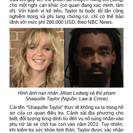
cho một nghi can khác (cơ quan đang xác minh, làm
rõ). Với hành vi kể trên, Taylor bị buộc tội tấn công
nghiêm trọng và phi tang chứng cứ, chỉ có thể bảo
lãnh với mức phí 280.000 USD, theo NBC News.
Hình ảnh nạn nhân Jillian Ludwig và thủ phạm
Shaquille Taylor (Nguồn: L
aw & Crime)
Cái tên “Shaquille Taylor” thực tế không xa lạ trong hồ
sơ của cơ quan điều tra. Cảnh sát địa phương cho
biết, đối tượng từng dính líu đến vụ nổ súng nhắm vào
phụ nữ lái xe chở hai con vào năm 2022. Tuy nhiên,
khi kiểm tra sức khỏe tinh thần, Taylor được xác nhận