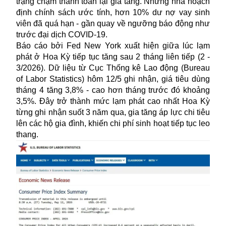
trạng chậm thanh toán lại gia tăng. Những nhà hoạch
định chính sách ước tính, hơn 10% dư nợ vay sinh
viên đã quá hạn - gần quay về ngưỡng báo động như
trước đại dịch COVID-19.
Báo cáo bởi Fed New York xuất hiện giữa lúc
lạm
phát
ở Hoa Kỳ tiếp tục tăng sau 2 tháng liên tiếp (2 -
3/2026). Dữ liệu từ Cục Thống kê Lao động (Bureau
of Labor Statistics) hôm 12/5 ghi nhận, giá tiêu dùng
tháng 4 tăng 3,8% - cao hơn tháng trước đó khoảng
3,5%. Đây trở thành mức lạm phát cao nhất Hoa Kỳ
từng ghi nhận suốt 3 năm qua, gia tăng áp lực chi tiêu
lên các hộ gia đình, khiến chi phí sinh hoạt tiếp tục leo
thang.