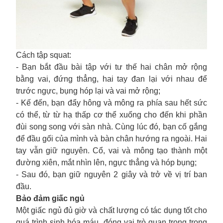
Cách tập squat:
- Bạn bắt đầu bài tập với tư thế hai chân mở rộng
bằng vai, đứng thẳng, hai tay đan lại với nhau để
trước ngực, bụng hóp lại và vai mở rộng;
- Kế đến, bạn đẩy hông và mông ra phía sau hết sức
có thể, từ từ hạ thấp cơ thể xuống cho đến khi phần
đùi song song với sàn nhà. Cùng lúc đó, bạn cố gắng
để đầu gối của mình và bàn chân hướng ra ngoài. Hai
tay vẫn giữ nguyên. Cổ, vai và mông tạo thành một
đường xiên, mắt nhìn lên, ngực thẳng và hóp bụng;
- Sau đó, bạn giữ nguyên 2 giây và trở về vị trí ban
đầu.
Bảo đảm giấc ngủ
Một giấc ngủ đủ giờ và chất lượng có tác dụng tốt cho
quá trình sinh hóa máu, đóng vai trò quan trọng trong