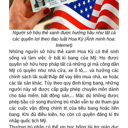
Người sở hữu thẻ xanh được hưởng hầu như tất cả
các quyền lợi theo đạo luật Hoa Kỳ (Ảnh minh họa:
Internet)
Những người sở hữu thẻ xanh Hoa Kỳ có thể sinh
sống và làm việc ở bất kì bang của Mỹ. Họ được
quyền sở hữu hợp pháp tất cả những gì mà công dân
Mỹ có quyền như nhà cửa, xe ô tô,... và hưởng các
chính sách lãi suất thấp để vay tiền mua nhà, xe hoặc
các tài sản khác. Tùy theo quy định từng bang, những
người này sẽ được cấp giấy phép chuyên môn dành
cho bảo hiểm, bất động sản,... Mặc dù không được
phép bầu cử song thường trú nhân vẫn tự do tham gia
các cuộc vận động chính trị của tiểu bang hoặc liên
bang. Khi đủ điều kiện, họ còn có quyền đăng kí thi
nhập quốc tịch Mỹ.
Thường trú nhân có thể xin học bổng tài trợ giáo dục