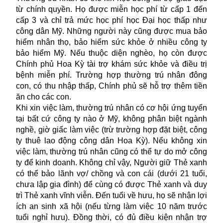
từ chính quyền. Họ được miễn học phí từ cấp 1 đến
cấp 3 và chỉ trả mức học phí học Đại học thấp như
công dân Mỹ. Những người này cũng được mua bảo
hiểm nhân thọ, bảo hiểm sức khỏe ở nhiều công ty
bảo hiểm Mỹ. Nếu thuộc diện nghèo, họ còn được
Chính phủ Hoa Kỳ tài trợ khám sức khỏe và điều trị
bệnh miễn phí. Trường hợp thường trú nhân đông
con, có thu nhập thấp, Chính phủ sẽ hỗ trợ thêm tiền
ăn cho các con.
Khi xin việc làm, thường trú nhân có cơ hội ứng tuyển
tại bất cứ công ty nào ở Mỹ, không phân biệt ngành
nghề, giờ giấc làm việc (trừ trường hợp đặt biệt, công
ty thuê lao động công dân Hoa Kỳ). Nếu không xin
việc làm, thường trú nhân cũng có thể tự do mở công
ty để kinh doanh. Không chỉ vậy, Người giữ Thẻ xanh
có thể bảo lãnh vợ/ chồng và con cái (dưới 21 tuổi,
chưa lập gia đình) để cùng có được Thẻ xanh và duy
trì Thẻ xanh vĩnh viễn. Đến tuổi về hưu, họ sẽ nhận lợi
ích an sinh xã hội (nếu từng làm việc 10 năm trước
tuổi nghỉ hưu). Đồng thời, có đủ điều kiện nhận trợ