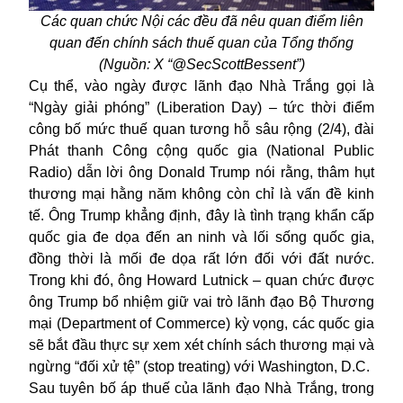
Các quan chức Nội các đều đã nêu quan điểm liên
quan đến chính sách thuế quan của Tổng thống
(Nguồn: X “@SecScottBessent”)
Cụ thể, vào ngày được lãnh đạo Nhà Trắng gọi là
“Ngày giải phóng” (Liberation Day) – tức thời điểm
công bố mức thuế quan tương hỗ sâu rộng (2/4), đài
Phát thanh Công cộng quốc gia (National Public
Radio) dẫn lời ông Donald Trump nói rằng, thâm hụt
thương mại hằng năm không còn chỉ là vấn đề kinh
tế. Ông Trump khẳng định, đây là tình trạng khẩn cấp
quốc gia đe dọa đến an ninh và lối sống quốc gia,
đồng thời là mối đe dọa rất lớn đối với đất nước.
Trong khi đó, ông Howard Lutnick – quan chức được
ông Trump bổ nhiệm giữ vai trò lãnh đạo Bộ Thương
mại (Department of Commerce) kỳ vọng, các quốc gia
sẽ bắt đầu thực sự xem xét chính sách thương mại và
ngừng “đối xử tệ” (stop treating) với Washington, D.C.
Sau tuyên bố áp thuế của lãnh đạo Nhà Trắng, trong