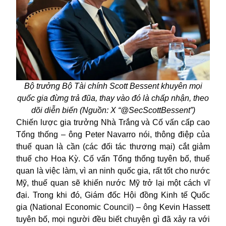
Bộ trưởng Bộ Tài chính Scott Bessent khuyên mọi
quốc gia đừng trả đũa, thay vào đó là chấp nhận, theo
dõi diễn biến (Nguồn: X “@SecScottBessent”)
Chiến lược gia trưởng Nhà Trắng và Cố vấn cấp cao
Tổng thống – ông Peter Navarro nói, thông điệp của
thuế quan là cần (các đối tác thương mại) cắt giảm
thuế cho
Hoa Kỳ.
Cố vấn Tổng thống tuyên bố, thuế
quan là việc làm, vì an ninh quốc gia, rất tốt cho nước
Mỹ, thuế quan sẽ khiến nước Mỹ trở lại một cách vĩ
đại. Trong khi đó, Giám đốc Hội đồng Kinh tế Quốc
gia (National Economic Council) – ông Kevin Hassett
tuyên bố, mọi người đều biết chuyện gì đã xảy ra với